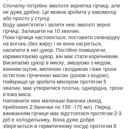
Спочатку потрібно змолоти зернятка гірчиці, але
не дуже дрібно. Це можна зробити у кавомолці
або просто у ступці.
Воду закип'ятити і залити нею змолоті зерня
гірчиці. Залишити на 10 хвилин.
Поки гірчиця настоюється, поставити сковорідку
на вогонь (без жиру) і як вона нагріється,
насипати в неї цукор. Постійно помішуючи,
карамелізуємо цукор, він має стати коричневим.
Висипаємо цукор в миску, змішуємо з медом,
винним оцтом, меленою гвоздикою і вже трохи
остиглою гірчичною масою (разом з водою).
Найкраще це зробити міксером протягом 5
хвилин, має утворитися плотна, однорідна, трохи
в'язка маса.
Наповнити нею маленьки баночки (вихід
приблизно 2 баночки по 150 -170 мл). Перед
вживанням гірчиця має відстоятися протягом 2-3
діб в холодильнику. Вона дуже добре
зберігається в герметичному посуді протягом 6