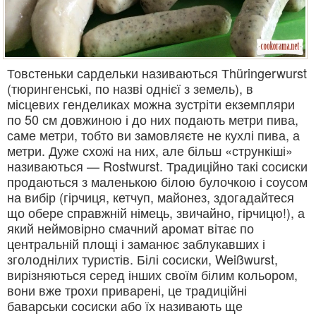
Товстеньки сардельки називаються Тhüringerwurst
(тюрингенські, по назві однієї з земель), в
місцевих генделиках можна зустріти екземпляри
по 50 см довжиною і до них подають метри пива,
саме метри, тобто ви замовляєте не кухлі пива, а
метри. Дуже схожі на них, але більш «стрункіші»
називаються — Rostwurst. Традиційно такі сосиски
продаються з маленькою білою булочкою і соусом
на вибір (гірчиця, кетчуп, майонез, здогадайтеся
що обере справжній німець, звичайно, гірчицю!), а
який неймовірно смачний аромат вітає по
центральній площі і заманює заблукавших і
зголоднілих туристів. Білі сосиски, Weißwurst,
вирізняються серед інших своїм білим кольором,
вони вже трохи приварені, це традиційні
баварськи сосиски або їх називають ще