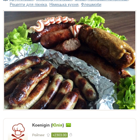
Рецепти для пікніка
,
Німецька кухня
,
Флешмоби
Koenigin (
Юлія
)
Рейтинг
+2303.00