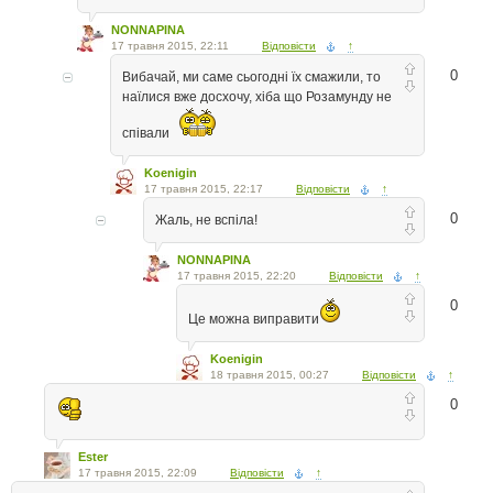
NONNAPINA
17 травня 2015, 22:11
Відповісти
↑
0
Вибачай, ми саме сьогодні їх смажили, то
наїлися вже досхочу, хіба що Розамунду не
співали
Koenigin
17 травня 2015, 22:17
Відповісти
↑
0
Жаль, не вспіла!
NONNAPINA
17 травня 2015, 22:20
Відповісти
↑
0
Це можна виправити
Koenigin
18 травня 2015, 00:27
Відповісти
↑
0
Ester
17 травня 2015, 22:09
Відповісти
↑