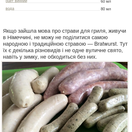
оцет винний
60 мл
вода
80 мл
Якщо зайшла мова про страви для гриля, живучи
в Німеччині, не можу не поділитися самою
народною і традиційною стравою — Bratwurst. Тут
їх є декілька різновидів і не одне вуличне свято,
навіть у зимку, не обходиться без них.