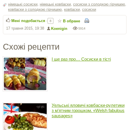
німецькі сосиски
,
німецькі ковбаски
,
сосиски з солодкою гірчицею
,
ковбаски з солодкою гірчицею
,
ковбаски
,
сосиски
Мені подобається
В обране
8
17 травня 2015, 19:38
Koenigin
5914
Схожі рецепти
І ще раз про… Сосиски в тісті
Уельські яловичі ковбаски-рулетики
з м'ятним горошком. «Welsh fabulous
sausages»