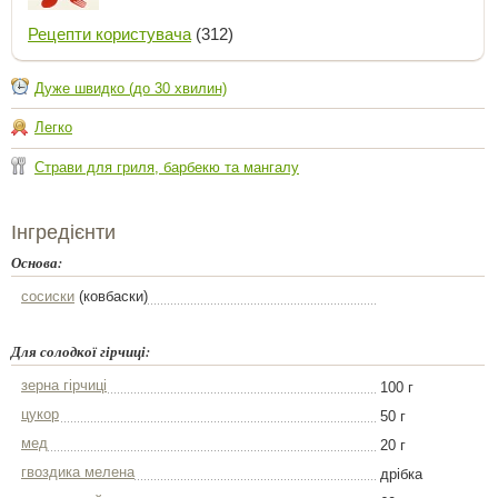
Рецепти користувача
(312)
Дуже швидко (до 30 хвилин)
Легко
Страви для гриля, барбекю та мангалу
Інгредієнти
Основа:
сосиски
(ковбаски)
Для солодкої гірчиці:
зерна гірчиці
100 г
цукор
50 г
мед
20 г
гвоздика мелена
дрібка