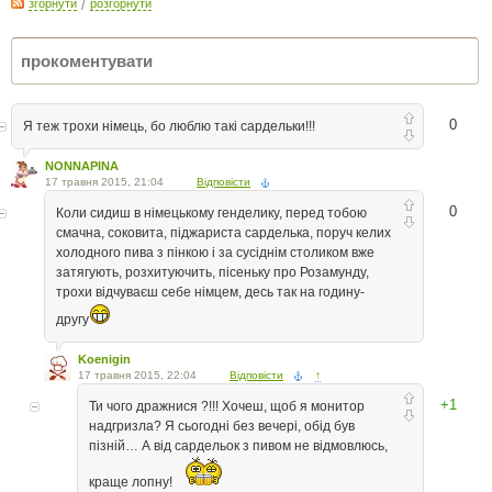
згорнути
/
розгорнути
0
Я теж трохи німець, бо люблю такі сардельки!!!
NONNAPINA
17 травня 2015, 21:04
Відповісти
0
Коли сидиш в німецькому генделику, перед тобою
смачна, соковита, піджариста сарделька, поруч келих
холодного пива з пінкою і за сусіднім столиком вже
затягують, розхитуючить, пісеньку про Розамунду,
трохи відчуваєш себе німцем, десь так на годину-
другу
Koenigin
17 травня 2015, 22:04
Відповісти
↑
+1
Ти чого дражнися ?!!! Хочеш, щоб я монитор
надгризла? Я сьогодні без вечері, обід був
пізній… А від сардельок з пивом не відмовлюсь,
краще лопну!