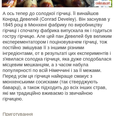
А ось тепер до солодкої гірчиці. Її винайшов
Конрад Девелей (Conrad Develey). Він заснував у
1845 році в Мюнхені фабрику по виробництву
гірчиці і спочатку фабрика випускала як і годиться
гостру гірчицю. Але цей пан Девелей був великим
експерементатором і поціновувачем гірчиці, тож
постійно змішував її з іншими різними
інгредієнтами, от в результаті цих експериментів і
з'явилася солодка гірчиця, яка дуже сподобалася
місцевим мешканцям, а з часом набула
популярності по всій Німеччині і за її межами.
Перед усім ця гірчиця найкраще смакує з
мюнхенськими сосисками (так стверджують
баварці), а також підходить до всіх інших страв,
які ми традиційно вживаємо із звичайною
гірчицею.
Приготування