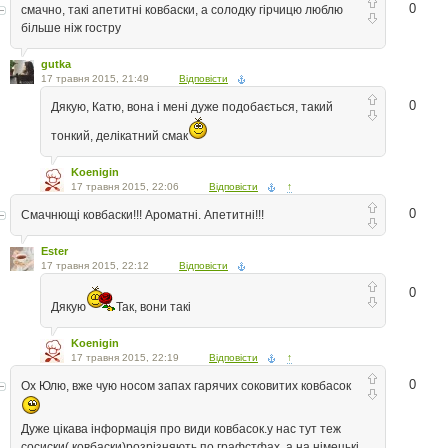
0
смачно, такі апетитні ковбаски, а солодку гірчицю люблю
більше ніж гостру
gutka
17 травня 2015, 21:49
Відповісти
0
Дякую, Катю, вона і мені дуже подобається, такий
тонкий, делікатний смак
Koenigin
17 травня 2015, 22:06
Відповісти
↑
0
Смачнющі ковбаски!!! Ароматні. Апетитні!!!
Ester
17 травня 2015, 22:12
Відповісти
0
Дякую
Так, вони такі
Koenigin
17 травня 2015, 22:19
Відповісти
↑
0
Ох Юлю, вже чую носом запах гарячих соковитих ковбасок
Дуже цікава інформація про види ковбасок.у нас тут теж
сосиски( ковбаски)розрізняють по графстфах, а на німецькі