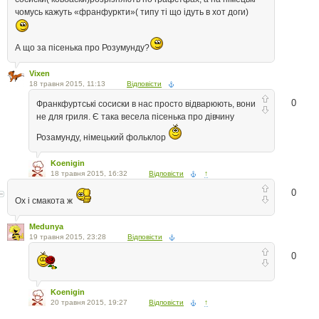
чомусь кажуть «франфуркти»( типу ті що ідуть в хот доги)
А що за пісенька про Розумунду?
Vixen
18 травня 2015, 11:13
Відповісти
0
Франкфуртські сосиски в нас просто відварюють, вони
не для гриля. Є така весела пісенька про дівчину
Розамунду, німецький фольклор
Koenigin
18 травня 2015, 16:32
Відповісти
↑
0
Ох і смакота ж
Medunya
19 травня 2015, 23:28
Відповісти
0
Koenigin
20 травня 2015, 19:27
Відповісти
↑