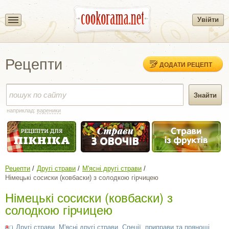
Увійти
Рецепти
ДОДАТИ РЕЦЕПТ
наприклад:
вареники
Рецепти
Другі страви
М'ясні другі страви
Німецькі сосиски (ковбаски) з солодкою гірчицею
Німецькі сосиски (ковбаски) з
солодкою гірчицею
Другі страви
,
М'ясні другі страви
,
Спеції, приправи та прянощі
,