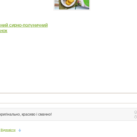
ний сирно-полуничний
анок
оригінально, красиво і смачно!
Відповісти