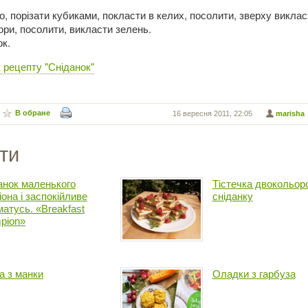
о, порізати кубиками, покласти в келих, посолити, зверху виклас
ори, посолити, викласти зелень.
ок.
 рецепту "Сніданок"
В обране
16 вересня 2011, 22:05
marisha
ти
анок маленького
Тістечка двокольоро
іона і заспокійливе
сніданку
матусь. «Breakfast
pion»
а з манки
Оладки з гарбуза