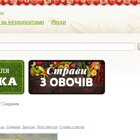
eng
 за інгредієнтами
Люди
Сніданок
єць
,
Сніданки
,
Закуски
,
Легкі закуски
,
Страви з овочів