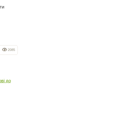
ти
2085
ві до