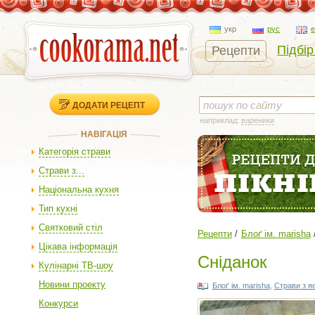
укр
рус
Підбір
Рецепти
ДОДАТИ РЕЦЕПТ
наприклад:
вареники
НАВІГАЦІЯ
Категорія страви
Страви з...
Національна кухня
Тип кухні
Святковий стіл
Рецепти
Блоґ ім. marisha
Цікава інформація
Сніданок
Кулінарні ТВ-шоу
Новини проекту
Блоґ ім. marisha
,
Cтрави з я
Конкурси