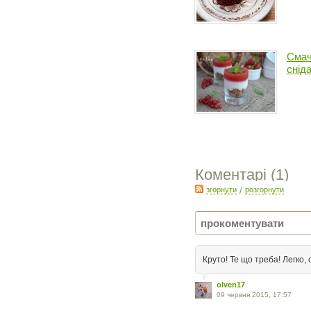
Смач
снід
Коментарі (
1
)
згорнути
/
розгорнути
Круто! Те що треба! Легко, 
olven17
09 червня 2015, 17:57