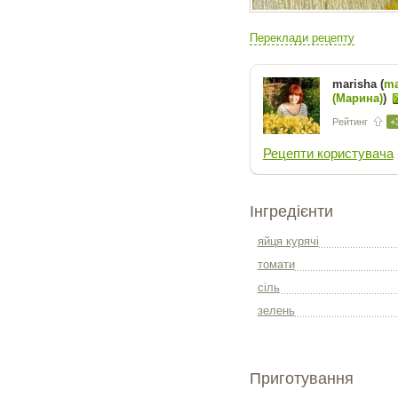
Переклади рецепту
marisha (
ma
(Марина)
)
Рейтинг
+
Рецепти користувача
Інгредієнти
яйця курячі
томати
сіль
зелень
Приготування