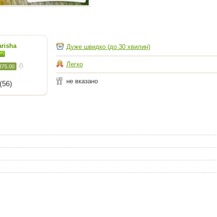
risha
Дуже швидко (до 30 хвилин)
Легко
375.00
не вказано
(56)