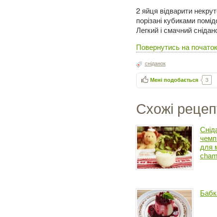
2 яйця відварити некрут
порізані кубиками помід
Легкий і смачний снідан
Повернутись на початок
сніданок
Мені подобається
3
Схожі рецеп
Снід
чемп
для 
cham
Бабк