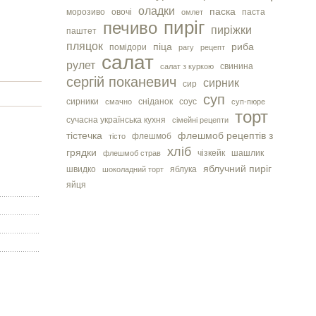
оладки
паска
морозиво
овочі
паста
омлет
пиріг
печиво
пиріжки
паштет
пляцок
піца
риба
помідори
рагу
рецепт
салат
рулет
свинина
салат з куркою
сергiй поканевич
сирник
сир
суп
сирники
сніданок
соус
смачно
суп-пюре
торт
сучасна українська кухня
сімейні рецепти
тістечка
флешмоб рецептів з
флешмоб
тісто
хліб
грядки
чізкейк
шашлик
флешмоб страв
яблучний пиріг
швидко
яблука
шоколадний торт
яйця