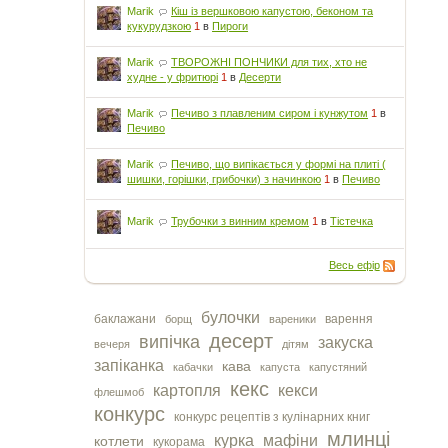
Marik
Кіш із вершковою капустою, беконом та
кукурудзкою
1
в
Пироги
Marik
ТВОРОЖНІ ПОНЧИКИ для тих, хто не
худне - у фритюрі
1
в
Десерти
Marik
Печиво з плавленим сиром і кунжутом
1
в
Печиво
Marik
Печиво, що випікається у формі на плиті (
шишки, горішки, грибочки) з начинкою
1
в
Печиво
Marik
Трубочки з винним кремом
1
в
Тістечка
Весь ефір
булочки
баклажани
варення
борщ
вареники
десерт
випічка
закуска
вечеря
дітям
запіканка
кава
кабачки
капуста
капустяний
кекс
картопля
кекси
флешмоб
конкурс
конкурс рецептів з кулінарних книг
млинці
курка
мафіни
котлети
кукорама