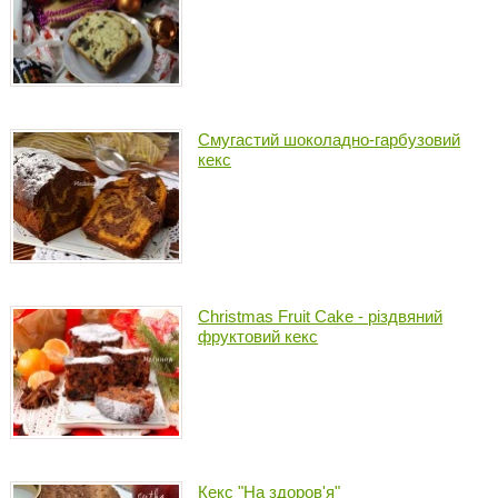
Смугастий шоколадно-гарбузовий
кекс
Christmas Fruit Cake - різдвяний
фруктовий кекс
Кекс "На здоров'я"