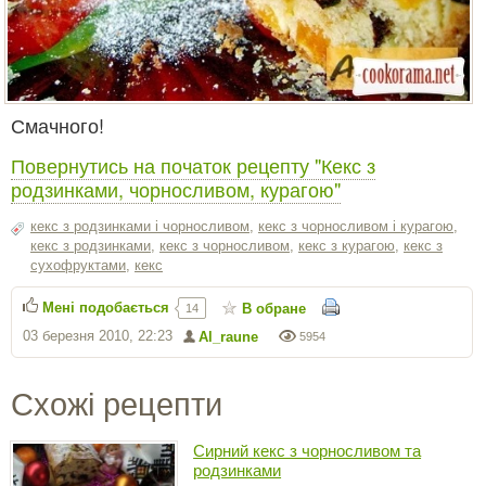
Смачного!
Повернутись на початок рецепту "Кекс з
родзинками, чорносливом, курагою"
кекс з родзинками і чорносливом
,
кекс з чорносливом і курагою
,
кекс з родзинками
,
кекс з чорносливом
,
кекс з курагою
,
кекс з
сухофруктами
,
кекс
Мені подобається
В обране
14
03 березня 2010, 22:23
Al_raune
5954
Схожі рецепти
Сирний кекс з чорносливом та
родзинками