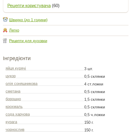
Рецепти користувача
(60)
Швидко (до 1 години)
Легко
Рецепти для духовки
Інгредієнти
яйця курячі
3 шт.
цукор
0,5 склянки
олія соняшникова
4 ст.ложки
сметана
0,5 склянки
борошно
1,5 склянки
крохмаль
0,5 склянки
сода харчова
0,5 ч.ложки
курага
150 г.
чорнослив
150 г.