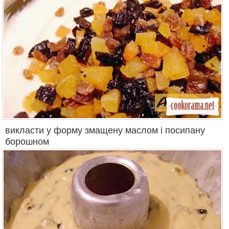
викласти у форму змащену маслом і посипану
борошном