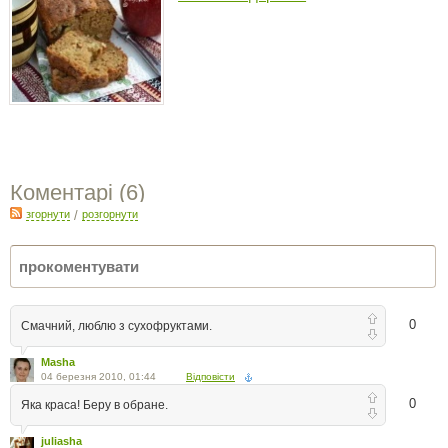
Коментарі (
6
)
згорнути
/
розгорнути
0
Смачний, люблю з сухофруктами.
Masha
04 березня 2010, 01:44
Відповісти
0
Яка краса! Беру в обране.
juliasha