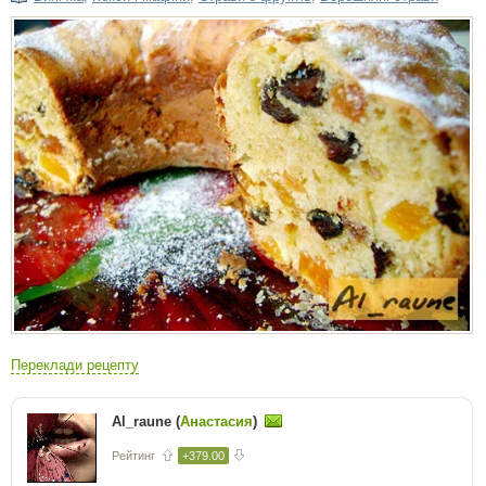
Переклади рецепту
Al_raune (
Анастасия
)
Рейтинг
+379.00