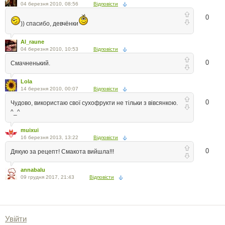
04 березня 2010, 08:56
Відповісти
0
)) спасибо, девчёнки
Al_raune
04 березня 2010, 10:53
Відповісти
0
Смачненький.
Lola
14 березня 2010, 00:07
Відповісти
0
Чудово, використаю свої сухофрукти не тільки з вівсянкою.
^_^
muixui
16 березня 2013, 13:22
Відповісти
0
Дякую за рецепт! Смакота вийшла!!!
annabalu
09 грудня 2017, 21:43
Відповісти
Увійти