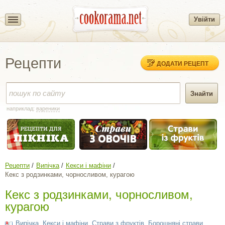
Увійти
Рецепти
ДОДАТИ РЕЦЕПТ
наприклад:
вареники
Рецепти
Випічка
Кекси і мафіни
Кекс з родзинками, чорносливом, курагою
Кекс з родзинками, чорносливом,
курагою
Випічка
,
Кекси і мафіни
,
Страви з фруктів
,
Борошняні страви