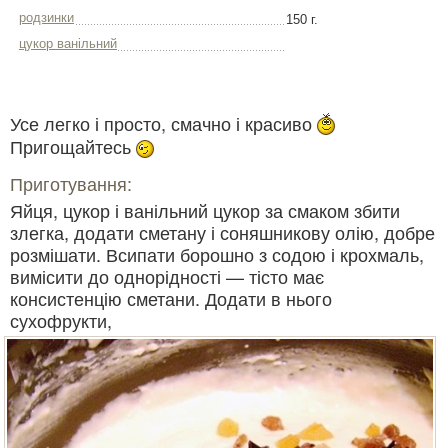
родзинки
150 г.
цукор ванільний
Усе легко і просто, смачно і красиво
Пригощайтесь
Приготування:
Яйця, цукор і ванільний цукор за смаком збити
злегка, додати сметану і соняшникову олію, добре
розмішати. Всипати борошно з содою і крохмаль,
вимісити до однорідності — тісто має
консистенцію сметани. Додати в нього
сухофрукти,