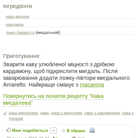
Інгредієнти
кава мелена
кардамон
лікер Амаретто
(мигдальний)
Приготування:
Зварити каву улюбленої міцності з дрібкою
кардамону, щоб підкреслити мигдаль. Після
заварювання додати ложку-півтори мигдального
Amaretto. Найкраще смакує з
macarons
Повернутись на початок рецепту "Кава
мигдалева"
кава мигдалева
,
кава
,
кава з мигдалем
,
кава з кардамоном
,
кава з
лікером
Мені подобається
В обране
6