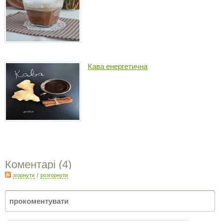
Кава енергетична
Коментарі (
4
)
згорнути
/
розгорнути