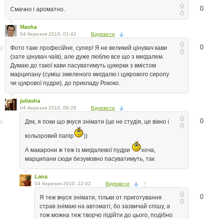
0
Смачно і ароматно.
Masha
04 березня 2010, 01:42
Відповісти
0
Фото таке професійне, супер! Я не великий цінувач кави
(зате цінувач чаїв), але дуже люблю все що з мигдалем.
Думаю до такої кави пасуватимуть цукерки з вмістом
марципану (суміш змеленого мигдалю і цукрового сиропу
чи цукрової пудри), до прикладу Рококо.
juliasha
04 березня 2010, 08:28
Відповісти
0
Дяк, я поки що вчуся знімати (це не студія, це вікно і
кольоровий папір
))
А макарони ж теж із мигдалевої пудри
хоча,
марципани сюди безумовно пасуватимуть, так
Lana
04 березня 2010, 22:02
Відповісти
↑
0
Я теж вчуся знімати, тільки от приготування
страв знімаю на автоматі, бо зазвичай спішу, а
тож можна теж творчо підійти до цього, подібно