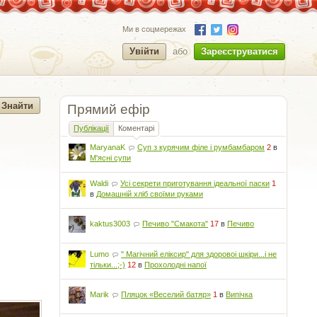
Ми в соцмережах
Увійти
або
Зареєструватися
Прямий ефір
Публікації
Коментарі
MaryanaK
Суп з курячим філе і румбамбаром
2
в
М'ясні супи
Waldi
Усі секрети приготування ідеальної паски
1
в
Домашній хліб своїми руками
kaktus3003
Печиво "Смакота"
17
в
Печиво
Lumo
" Магічний еліксир" для здоровоі шкіри...і не
тільки...;-)
12
в
Прохолодні напої
Marik
Пляцок «Веселий батяр»
1
в
Випічка