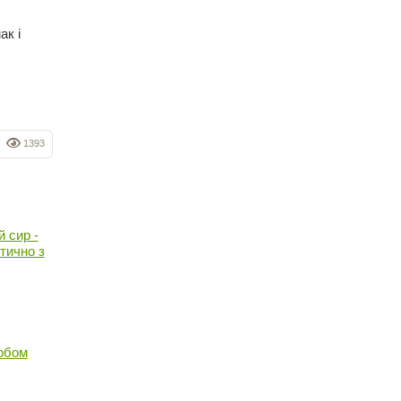
ак і
1393
 сир -
тично з
обом