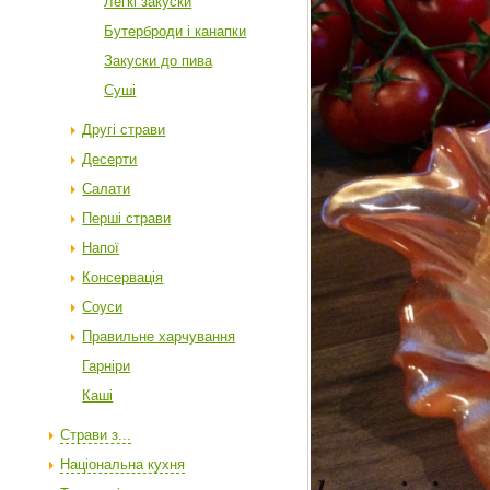
Легкі закуски
Бутерброди і канапки
Закуски до пива
Суші
Другі страви
Десерти
Салати
Перші страви
Напої
Консервація
Соуси
Правильне харчування
Гарніри
Каші
Страви з...
Національна кухня