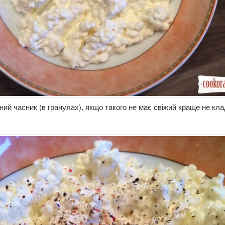
й часник (в гранулах), якщо такого не має свіжий краще не клад