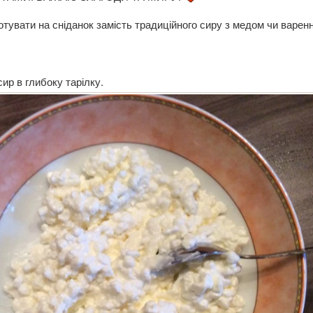
отувати на сніданок замість традиційного сиру з медом чи варен
ир в глибоку тарілку.