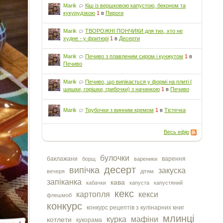
Marik
Кіш із вершковою капустою, беконом та
кукурудзкою
1
в
Пироги
Marik
ТВОРОЖНІ ПОНЧИКИ для тих, хто не
худне - у фритюрі
1
в
Десерти
Marik
Печиво з плавленим сиром і кунжутом
1
в
Печиво
Marik
Печиво, що випікається у формі на плиті (
шишки, горішки, грибочки) з начинкою
1
в
Печиво
Marik
Трубочки з винним кремом
1
в
Тістечка
Весь ефір
булочки
баклажани
варення
борщ
вареники
десерт
випічка
закуска
вечеря
дітям
запіканка
кава
кабачки
капуста
капустяний
кекс
картопля
кекси
флешмоб
конкурс
конкурс рецептів з кулінарних книг
млинці
курка
мафіни
котлети
кукорама