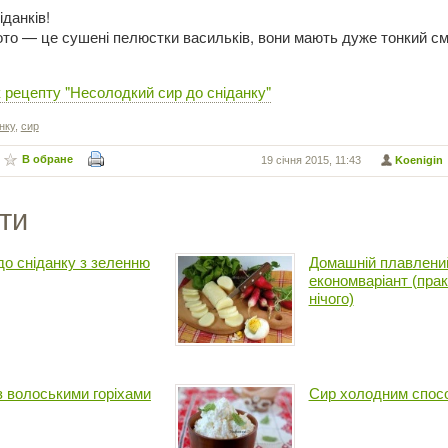
данків!
ото — це сушені пелюстки васильків, вони мають дуже тонкий см
 рецепту "Несолодкий сир до сніданку"
нку
,
сир
В обране
19 січня 2015, 11:43
Koenigin
ти
до сніданку з зеленню
Домашній плавлений
економваріант (прак
нічого)
з волоськими горіхами
Сир холодним спос