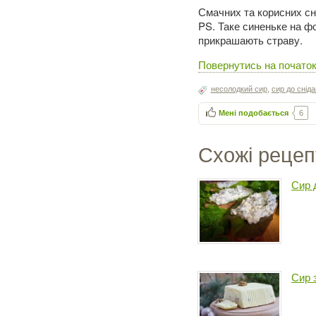
Смачних та корисних сні
PS. Таке синеньке на ф
прикрашають страву.
Повернутись на початок
несолодкий сир
,
сир до сніда
Мені подобається
6
Схожі рецеп
Сир 
Сир 