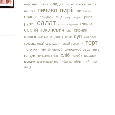
оладки
паска
морозиво
овочі
паста
омлет
пиріг
печиво
пиріжки
паштет
пляцок
піца
риба
помідори
рагу
рецепт
салат
рулет
свинина
салат з куркою
сергiй поканевич
сирник
сир
суп
сирники
сніданок
соус
смачно
суп-пюре
торт
сучасна українська кухня
сімейні рецепти
тістечка
флешмоб рецептів з
флешмоб
тісто
хліб
грядки
чізкейк
шашлик
флешмоб страв
яблучний пиріг
швидко
яблука
шоколадний торт
яйця