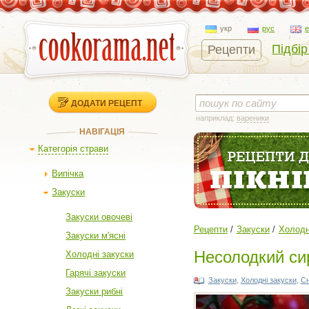
укр
рус
Підбір
Рецепти
ДОДАТИ РЕЦЕПТ
наприклад:
вареники
НАВІГАЦІЯ
Категорія страви
Випічка
Закуски
Закуски овочеві
Рецепти
Закуски
Холодн
Закуски м'ясні
Несолодкий сир
Холодні закуски
Гарячі закуски
Закуски
,
Холодні закуски
,
Сн
Закуски рибні