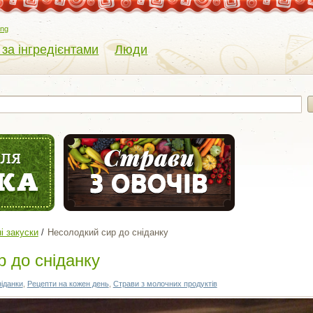
eng
 за інгредієнтами
Люди
і закуски
Несолодкий сир до сніданку
 до сніданку
іданки
,
Рецепти на кожен день
,
Страви з молочних продуктів