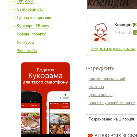
Тип кухні
Святковий стіл
Цікава інформація
Koenigin (
Ю
Кулінарні ТВ-шоу
Рейтинг
+
Новини проекту
Конкурси
Рецепти користувача
Флешмоби
Інгредієнти
сир кисломолочний
сметана
суміш перців
часник сушений мелений
Розраховано на 1 порція
ВІТАЮ ВСІХ ЗІ С