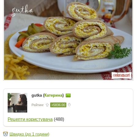
gutka (
Катерина
)
Рейтинг
+5836.00
Рецепти користувача
(488)
Швидко (до 1 години)