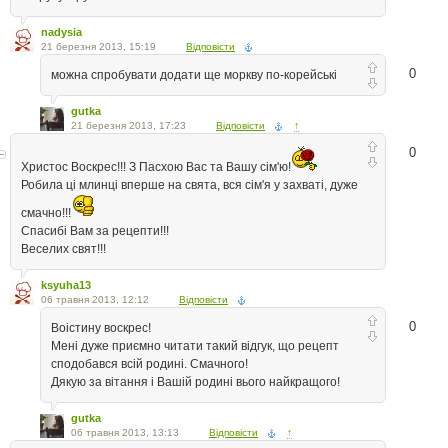
nadysia
21 березня 2013, 15:19
Відповісти
0
можна спробувати додати ще моркву по-корейські
gutka
21 березня 2013, 17:23
Відповісти
↑
0
Христос Воскрес!!! З Пасхою Вас та Вашу сім'ю!
Робила ці млинці вперше на свята, вся сім'я у захваті, дуже
смачно!!!
Спасибі Вам за рецепти!!!
Веселих свят!!!
ksyuha13
06 травня 2013, 12:12
Відповісти
0
Воістину воскрес!
Мені дуже приємно читати такий відгук, що рецепт
сподобався всій родині. Смачного!
Дякую за вітання і Вашій родині вього найкращого!
gutka
06 травня 2013, 13:13
Відповісти
↑