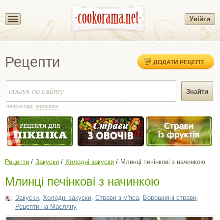
Увійти
Рецепти
ДОДАТИ РЕЦЕПТ
наприклад:
вареники
Рецепти
Закуски
Холодні закуски
Млинці печінкові з начинкою
Млинці печінкові з начинкою
Закуски
,
Холодні закуски
,
Страви з м'яса
,
Борошняні страви
,
Рецепти на Масляну