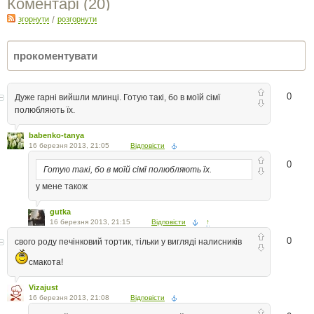
Коментарі (
20
)
згорнути
/
розгорнути
0
Дуже гарні вийшли млинці. Готую такі, бо в моїй сімї
полюбляють їх.
babenko-tanya
16 березня 2013, 21:05
Відповісти
0
Готую такі, бо в моїй сімї полюбляють їх.
у мене також
gutka
16 березня 2013, 21:15
Відповісти
↑
0
свого роду печінковий тортик, тільки у вигляді налисників
смакота!
Vizajust
16 березня 2013, 21:08
Відповісти