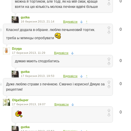
0
можна й тортиком, але тоді, як на мій смак, краще
взяти на цю кількість молока печінки вдвічі більше
gutka
16 березня 2013, 21:14
Відповісти
↑
0
Класно! додала в обране. люблю печынеовий тортик.
треба ы млинцы опробувати
Dzyga
17 березня 2013, 11:29
Відповісти
0
думаю мають сподобатись
gutka
17 березня 2013, 19:53
Відповісти
↑
0
Дуже люблю страви з печінкою. Смачно і корисно! Дякую за
рецептик!
OlgaSuper
17 березня 2013, 19:07
Відповісти
0
gutka