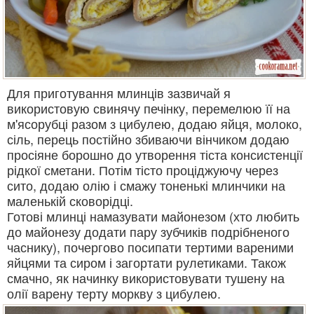
Для приготування млинців зазвичай я
використовую свинячу печінку, перемелюю її на
м'ясорубці разом з цибулею, додаю яйця, молоко,
сіль, перець постійно збиваючи вінчиком додаю
просіяне борошно до утворення тіста консистенції
рідкої сметани. Потім тісто проціджуючу через
сито, додаю олію і смажу тоненькі млинчики на
маленькій сковорідці.
Готові млинці намазувати майонезом (хто любить
до майонезу додати пару зубчиків подрібненого
часнику), почергово посипати тертими вареними
яйцями та сиром і загортати рулетиками. Також
смачно, як начинку використовувати тушену на
олії варену терту моркву з цибулею.