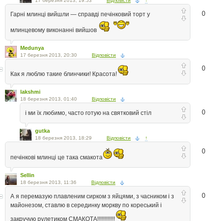
17 березня 2013, 19:53
Відповісти
↑
0
Гарні млинці вийшли — справді печінковий торт у
млинцевому виконанні вийшов
Medunya
17 березня 2013, 20:30
Відповісти
0
Как я люблю такие блинчики! Красота!
lakshmi
18 березня 2013, 01:40
Відповісти
0
і ми їх любимо, часто готую на святковий стіл
gutka
18 березня 2013, 18:29
Відповісти
↑
0
печінкові млинці це така смакота
Sellin
18 березня 2013, 11:36
Відповісти
0
А я перемазую плавленим сирком з яйцями, з часником і з
майонезом, ставлю в серединку моркву по кореський і
закручую рулетиком СМАКОТА!!!!!!!!!!!!