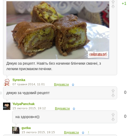
+1
Дякую за рецепт. Навіть без начинки блінчики смачні, з
легким присмаком печінки.
Syrenka
07 травня 2014, 11:01
Відповісти
0
дякую за чудовий рецепт
YulyaPanchak
15 лютого 2015, 19:12
Відповісти
0
на здоров«я))
gutka
15 лютого 2015, 19:15
Відповісти
↑