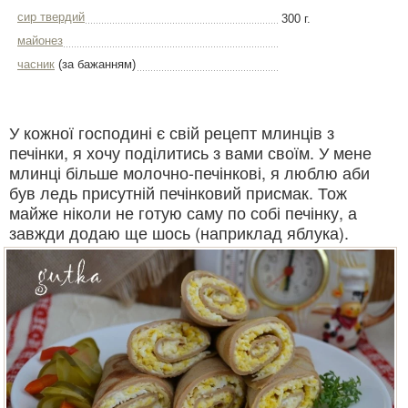
сир твердий
300 г.
майонез
часник
(за бажанням)
У кожної господині є свій рецепт млинців з
печінки, я хочу поділитись з вами своїм. У мене
млинці більше молочно-печінкові, я люблю аби
був ледь присутній печінковий присмак. Тож
майже ніколи не готую саму по собі печінку, а
завжди додаю ще шось (наприклад яблука).