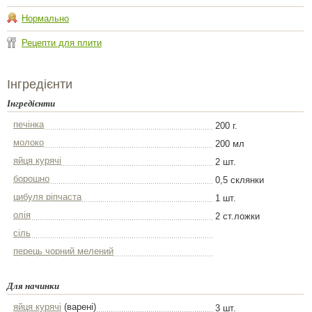
Нормально
Рецепти для плити
Інгредієнти
Інгредієнти
печінка
200 г.
молоко
200 мл
яйця курячі
2 шт.
борошно
0,5 склянки
цибуля ріпчаста
1 шт.
олія
2 ст.ложки
сіль
перець чорний мелений
Для начинки
яйця курячі
(варені)
3 шт.