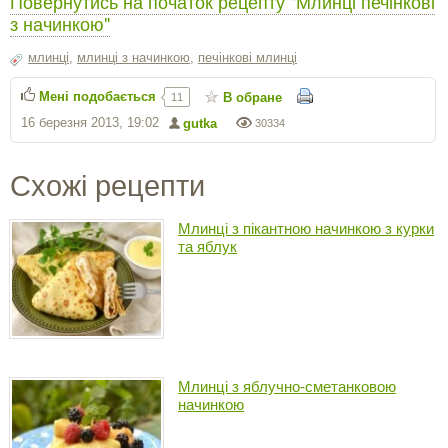
Повернутись на початок рецепту "Млинці печінкові
з начинкою"
млинці
,
млинці з начинкою
,
печінкові млинці
Мені подобається
В обране
11
16 березня 2013, 19:02
gutka
30334
Схожі рецепти
Млинці з пікантною начинкою з курки
та яблук
Млинці з яблучно-сметанковою
начинкою