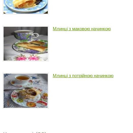
Млинцi з маковою начинкою
Млинці з потрійною начинкою