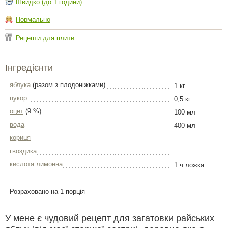
Швидко (до 1 години)
Нормально
Рецепти для плити
Інгредієнти
яблука
(разом з плодоніжками)
1 кг
цукор
0,5 кг
оцет
(9 %)
100 мл
вода
400 мл
кориця
гвоздика
кислота лимонна
1 ч.ложка
Розраховано на 1 порція
У мене є чудовий рецепт для загатовки райських