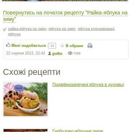
Повернутись на початок рецепту "Райка-яблука на
зиму"
райка-яблука на зиму
,
яблука на зиму
,
яблука консервовані
,
яблука
Мені подобається
В обране
14
22 серпня 2013, 22:42
gutka
7598
Схожі рецепти
Подвійнозапечені яблука в духовці
Гарбузово-яблучне пюре