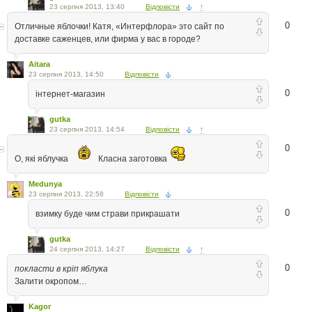
23 серпня 2013, 13:40
Відповісти
↑
0
Отличные яблочки! Катя, «Интерфлора» это сайт по
доставке саженцев, или фирма у вас в городе?
Aitara
23 серпня 2013, 14:50
Відповісти
0
інтернет-магазин
gutka
23 серпня 2013, 14:54
Відповісти
↑
0
О, які яблучка
Класна заготовка
Medunya
23 серпня 2013, 22:58
Відповісти
0
взимку буде чим страви прикрашати
gutka
24 серпня 2013, 14:27
Відповісти
↑
0
покласти в кріп яблука
Залити окропом…
Kagor