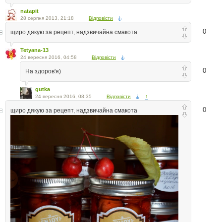
natapit
28 серпня 2013, 21:18
Відповісти
0
щиро дякую за рецепт, надзвичайна смакота
Tetyana-13
24 вересня 2016, 04:58
Відповісти
0
На здоров'я)
gutka
24 вересня 2016, 08:35
Відповісти
↑
0
щиро дякую за рецепт, надзвичайна смакота