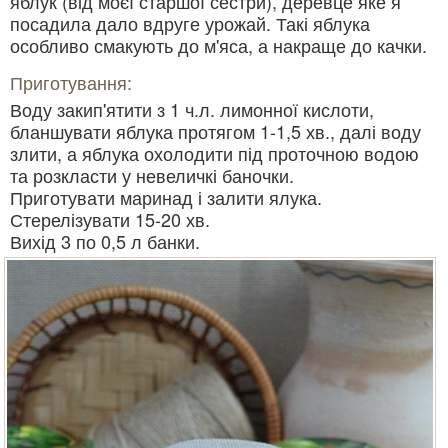
яблук (від моєї старшої сестри), деревце яке я
посадила дало вдруге урожай. Такі яблука
особливо смакують до м'яса, а накраще до качки.
Приготування:
Воду закип'ятити з 1 ч.л. лимонної кислоти,
бланшувати яблука протягом 1-1,5 хв., далі воду
злити, а яблука охолодити під проточною водою
та розкласти у невеличкі баночки.
Приготувати маринад і залити ялука.
Стерелізувати 15-20 хв.
Вихід 3 по 0,5 л банки.