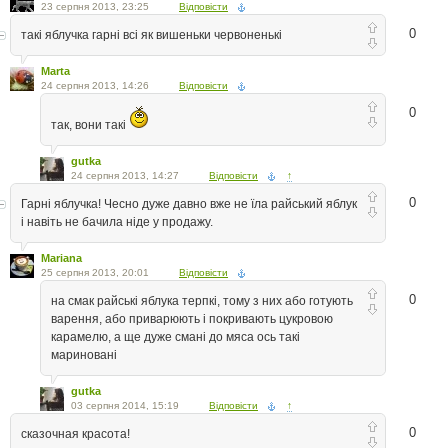
23 серпня 2013, 23:25
Відповісти
0
такі яблучка гарні всі як вишеньки червоненькі
Marta
24 серпня 2013, 14:26
Відповісти
0
так, вони такі
gutka
24 серпня 2013, 14:27
Відповісти
↑
0
Гарні яблучка! Чесно дуже давно вже не їла райський яблук
і навіть не бачила ніде у продажу.
Mariana
25 серпня 2013, 20:01
Відповісти
0
на смак райські яблука терпкі, тому з них або готують
варення, або приварюють і покривають цукровою
карамелю, а ще дуже смані до мяса ось такі
мариновані
gutka
03 серпня 2014, 15:19
Відповісти
↑
0
сказочная красота!