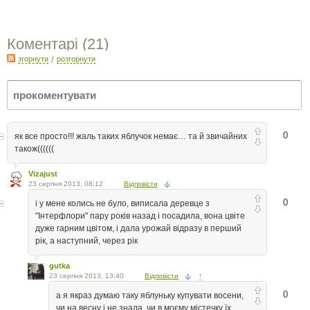
Коментарі (
21
)
згорнути
/
розгорнути
0
як все просто!!! жаль таких яблучок немає… та й звичайних
також((((((
Vizajust
23 серпня 2013, 08:12
Відповісти
0
і у мене колись не було, виписала деревце з
"Інтерфлори" пару років назад і посадила, вона цвіте
дуже гарним цвітом, і дала урожай відразу в перший
рік, а наступний, через рік
gutka
23 серпня 2013, 13:40
Відповісти
↑
0
а я якраз думаю таку яблуньку купувати восени,
чи на весну і не знала, чи в моєму містечку їх