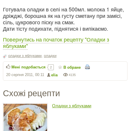
Готувала оладки в селі на 500мл. молока 1 яйце,
дріжджі, борошна як на густу сметану при замісі,
сіль, цукрового піску на смак.
Дати тісту подихати, піднятися і випікаємо.
Повернутись на початок рецепту "Оладки з
яблуками"
оладки з яблуками
,
оладки
Мені подобається
В обране
2
20 серпня 2011, 00:11
elia
4135
Схожі рецепти
Оладки з яблуками