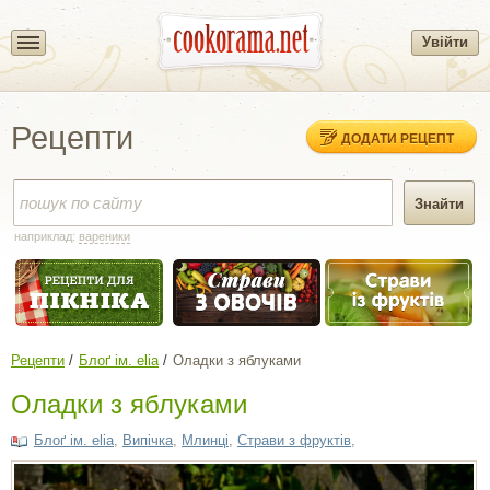
Увійти
Рецепти
ДОДАТИ РЕЦЕПТ
наприклад:
вареники
Рецепти
Блоґ ім. elia
Оладки з яблуками
Оладки з яблуками
Блоґ ім. elia
,
Випічка
,
Млинці
,
Страви з фруктів
,