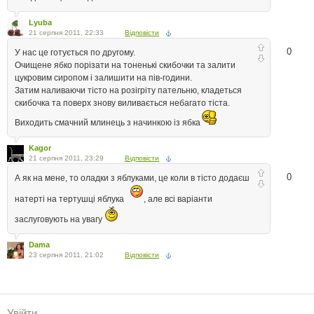
Lyuba
21 серпня 2011, 22:33
Відповісти
0
У нас це готується по другому.
Очищене ябко порізати на тоненькі скибочки та залити
цукровим сиропом і залишити на пів-години.
Затим наливаючи тісто на розігріту пательню, кладеться
скибочка та поверх знову виливається небагато тіста.
Виходить смачний млинець з начинкою із ябка
Kagor
21 серпня 2011, 23:29
Відповісти
0
А як на мене, то оладки з яблуками, це коли в тісто додаєш
натерті на тертушці яблука
, але всі варіанти
заслуговують на увагу
Dama
23 серпня 2011, 21:02
Відповісти
Увійти