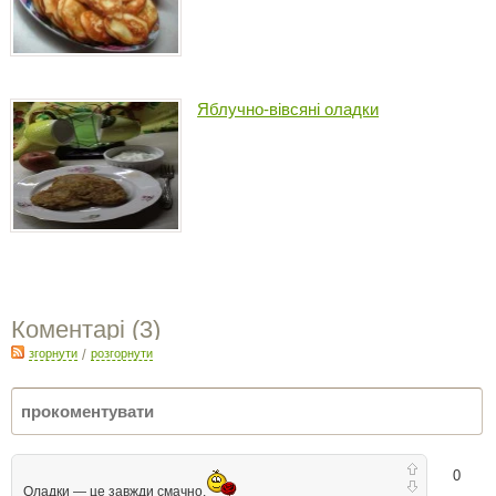
Яблучно-вівсяні оладки
Коментарі (
3
)
згорнути
/
розгорнути
0
Оладки — це завжди смачно.