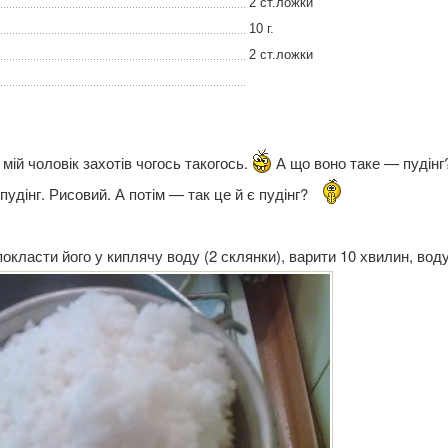
2 ст.ложки
10 г.
2 ст.ложки
 мій чоловік захотів чогось такогось.
А що воно таке — пудінг
пудінг. Рисовий. А потім — так це й є пудінг?
окласти його у киплячу воду (2 склянки), варити 10 хвилин, воду