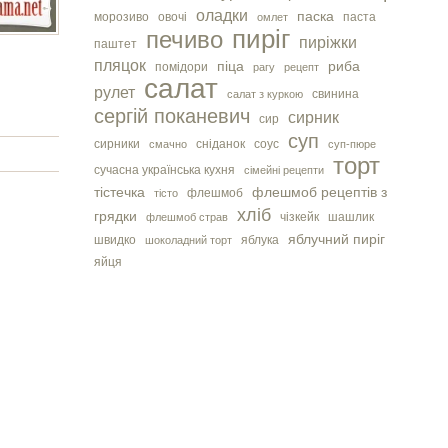
оладки
паска
морозиво
овочі
паста
омлет
пиріг
печиво
пиріжки
паштет
пляцок
піца
риба
помідори
рагу
рецепт
салат
рулет
свинина
салат з куркою
сергiй поканевич
сирник
сир
суп
сирники
сніданок
соус
смачно
суп-пюре
торт
сучасна українська кухня
сімейні рецепти
тістечка
флешмоб рецептів з
флешмоб
тісто
хліб
грядки
чізкейк
шашлик
флешмоб страв
яблучний пиріг
швидко
яблука
шоколадний торт
яйця