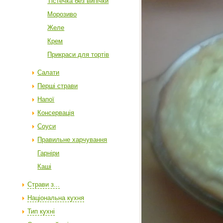
Тістечка без випічки
Морозиво
Желе
Крем
Прикраси для тортів
Салати
Перші страви
Напої
Консервація
Соуси
Правильне харчування
Гарніри
Каші
Страви з...
Національна кухня
Тип кухні