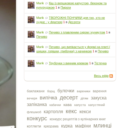
Marik
Кіш із вершковою капустою, беконом та
кукурудзкою
1
в
Пироги
Marik
ТВОРОЖНІ ПОНЧИКИ для тих, хто не
худне - у фритюрі
1
в
Десерти
Marik
Печиво з плавленим сиром і кунжутом
1
в
Печиво
Marik
Печиво, що випікається у формі на плиті (
шишки, горішки, грибочки) з начинкою
1
в
Печиво
Marik
Трубочки з винним кремом
1
в
Тістечка
Весь ефір
булочки
баклажани
варення
борщ
вареники
десерт
випічка
закуска
вечеря
дітям
запіканка
кава
кабачки
капуста
капустяний
кекс
картопля
кекси
флешмоб
конкурс
конкурс рецептів з кулінарних книг
млинці
курка
мафіни
котлети
кукорама