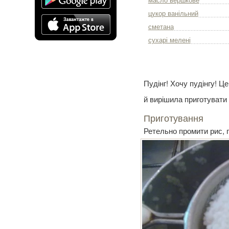
масло вершкове
цукор ванільний
сметана
сухарі мелені
Пудінг! Хочу пудінгу! Це
й вирішила приготувати 
Приготування
Ретельно промити рис, п