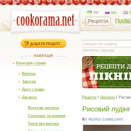
укр
рус
Підбір
Рецепти
ДОДАТИ РЕЦЕПТ
наприклад:
вареники
НАВІГАЦІЯ
Категорія страви
Випічка
Закуски
Другі страви
Десерти
Рецепти
Десерти
Рисови
Рисовий пудінг
Фруктові десерти
Солодощі та цукерки
Десерти
,
Страви з круп
Торти без випічки