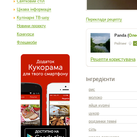
Святковий стіл
Цікава інформація
Кулінарні ТВ-шоу
Переклади рецепту
Новини проекту
Конкурси
Panda (
Оле
Флешмоби
Рейтинг
+
Рецепти користувача
Інгредієнти
рис
молоко
яйця курячі
цукор
родзинки темні
сіль