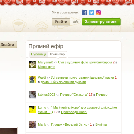
Ми в соцмережах
Увійти
або
Зареєструватися
Прямий ефір
Публікації
Коментарі
MaryanaK
Суп з курячим філе і румбамбаром
2
в
М'ясні супи
Waldi
Усі секрети приготування ідеальної паски
1
в
Домашній хліб своїми руками
kaktus3003
Печиво "Смакота"
17
в
Печиво
Lumo
" Магічний еліксир" для здоровоі шкіри...і не
тільки...;-)
12
в
Прохолодні напої
Marik
Пляцок «Веселий батяр»
1
в
Випічка