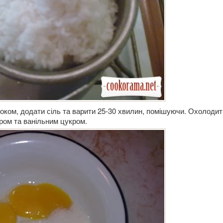
оком, додати сіль та варити 25-30 хвилин, помішуючи. Охолодит
кром та ванільним цукром.