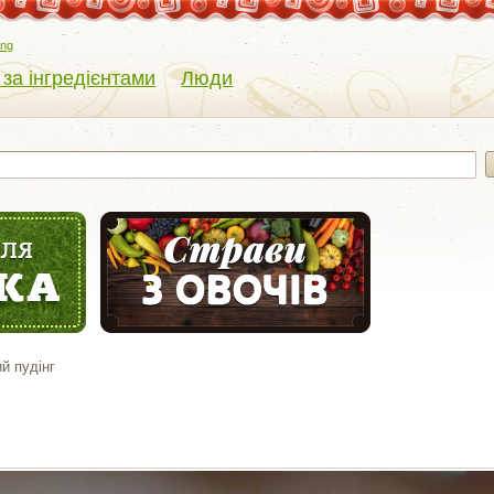
eng
 за інгредієнтами
Люди
й пудінг