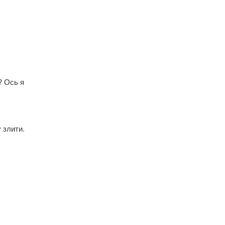
? Ось я
 злити.