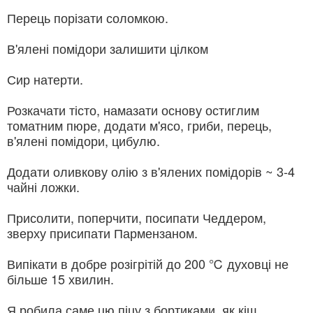
Перець порізати соломкою.
В'ялені помідори залишити цілком
Сир натерти.
Розкачати тісто, намазати основу остиглим
томатним пюре, додати м'ясо, гриби, перець,
в'ялені помідори, цибулю.
Додати оливкову олію з в'ялених помідорів ~ 3-4
чайні ложки.
Присолити, поперчити, посипати Чеддером,
зверху присипати Пармензаном.
Випікати в добре розігрітій до 200 ℃ духовці не
більше 15 хвилин.
Я робила саме цю піцу з бортиками, як кіш.