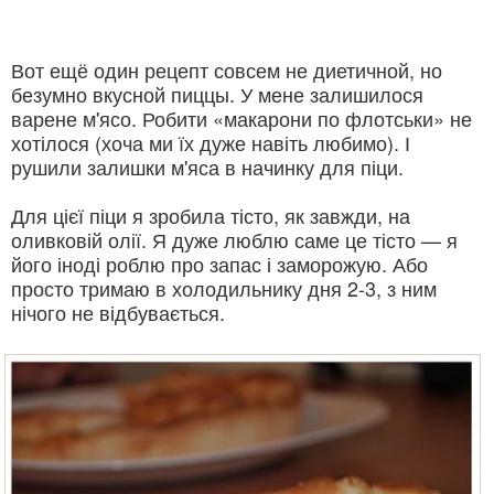
Вот ещё один рецепт совсем не диетичной, но
безумно вкусной пиццы.
У мене залишилося
варене м'ясо. Робити «макарони по флотськи» не
хотілося (хоча ми їх дуже навіть любимо). І
рушили залишки м'яса в начинку для піци.
Для цієї піци я зробила тісто, як завжди, на
оливковій олії. Я дуже люблю саме це тісто — я
його іноді роблю про запас і заморожую. Або
просто тримаю в холодильнику дня 2-3, з ним
нічого не відбувається.