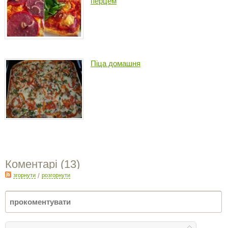
перцем
Піца домашня
Коментарі (
13
)
згорнути
/
розгорнути