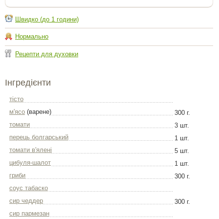
Швидко (до 1 години)
Нормально
Рецепти для духовки
Інгредієнти
тісто
м'ясо
(варене)
300 г.
томати
3 шт.
перець болгарський
1 шт.
томати в'ялені
5 шт.
цибуля-шалот
1 шт.
гриби
300 г.
соус табаско
сир чеддер
300 г.
сир пармезан