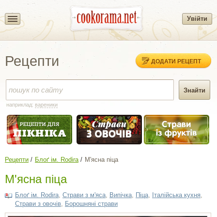
Увійти
Рецепти
ДОДАТИ РЕЦЕПТ
наприклад:
вареники
Рецепти
Блоґ ім. Rodira
М'ясна піца
М'ясна піца
Блоґ ім. Rodira
,
Страви з м'яса
,
Випічка
,
Піца
,
Італійська кухня
,
Страви з овочів
,
Борошняні страви