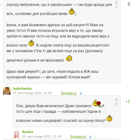
0
(прошу вибачення, що я українською — так буде краще для
всіх, особливо для російської мови
)
Ірина, я вам безмежно вдячна за цей рецепт!!! Маю на
увазі тісто! Я вже почала втрачати віру в те, що зможу
зробити смачне тісто на піцу, але ви відродили мою віру у
власні сили
. В неділю пекла піцу за вашим рецептом і
ми з чоловіком з"їли ті дві великі піци за раз (допомогу
дворічної доньки я не враховую)
.
Щиро вам дякую!!! І, до речі, переглядала в ЖЖ ваш
кулінарний журнал — він чудовий! Успіхів вам!!!
halychanka
22 листопада 2011, 14:42
Відповісти
+1
Оля, дякую Вам величезне! Дуже приємно!
А
тісто для піци і правда — найсмачніше! Удачи в
освоєнні нових шедеврів! І спасибі за оцінку блогу!
Rodira
23 листопада 2011, 21:16
Відповісти
↑