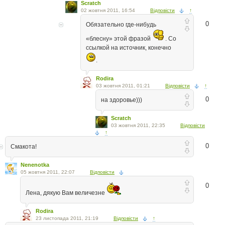
Scratch
02 жовтня 2011, 16:54
Відповісти
↑
0
Обязательно где-нибудь
«блесну» этой фразой
. Со
ссылкой на источник, конечно
.
Rodira
03 жовтня 2011, 01:21
Відповісти
↑
0
на здоровье)))
Scratch
03 жовтня 2011, 22:35
Відповісти
↑
0
Смакота!
Nenenotka
05 жовтня 2011, 22:07
Відповісти
0
Лена, дякую Вам величезне
Rodira
23 листопада 2011, 21:19
Відповісти
↑