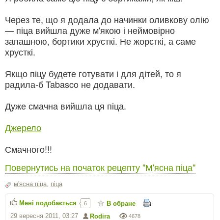
Через те, що я додала до начинки оливкову олію
— ​​піца вийшла дуже м'якою і неймовірно
запашною, бортики хрусткі. Не жорсткі, а саме
хрусткі.
Якщо піцу будете готувати і для дітей, то я
радила-б Tabasco не додавати.
Дуже смачна вийшла ця піца.
Джерело
Смачного!!!
Повернутись на початок рецепту "М'ясна піца"
м'ясна піца
,
піца
Мені подобається
В обране
6
29 вересня 2011, 03:27
Rodira
4678