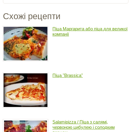
Схожі рецепти
Піца Маргарита або піца для великої
компанії
Піца "Brassica"
Salamipizza / Піца з салямі,
червоною цибулею і солодким