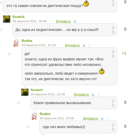
0
это та самая совсем не диетическая пицца?
Scratch
29 вересня 2011, 18:48
Відповісти
0
Да, одна из недиетических… но вку-у-у-у-сных!!!
Rodira
29 вересня 2011, 22:34
Відповісти
↑
+1
да!
знаете, одна из фраз мафии звучит так: «Все
что приносит удовольствие либо незаконно,
либо аморально, либо ведет к ожирению!»
так что, не диетически, но зато вкусно-то!
Scratch
29 вересня 2011, 22:38
Відповісти
↑
0
Какое правильное высказывание.
Rodira
30 вересня 2011, 20:58
Відповісти
↑
0
одн оиз моих любимых))