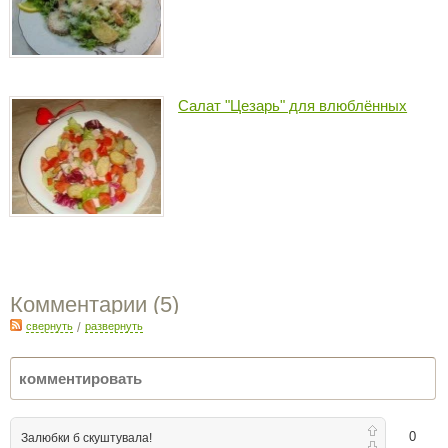
Салат "Цезарь" для влюблённых
Комментарии (
5
)
свернуть
/
развернуть
0
Залюбки б скуштувала!