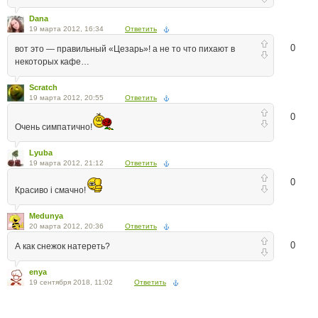
Dana
19 марта 2012, 16:34
Ответить
0
вот это — правильный «Цезарь»! а не то что пихают в
некоторых кафе…
Scratch
19 марта 2012, 20:55
Ответить
0
Очень симпатично!
Lyuba
19 марта 2012, 21:12
Ответить
0
Красиво і смачно!
Medunya
20 марта 2012, 20:36
Ответить
0
А как снежок натереть?
enya
19 сентября 2018, 11:02
Ответить