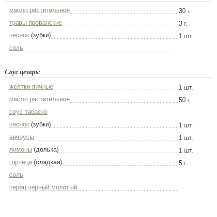
масло растительное
30 г.
травы прованские
3 г.
чеснок
(зубки)
1 шт.
соль
Соус цезарь:
желтки яичные
1 шт.
масло растительное
50 г.
соус табаско
чеснок
(зубки)
1 шт.
анчоусы
1 шт.
лимоны
(долька)
1 шт.
горчица
(сладкая)
5 г.
соль
перец черный молотый