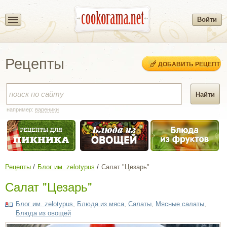
Войти
Рецепты
ДОБАВИТЬ РЕЦЕПТ
например:
вареники
Рецепты
Блог им. zelotypus
Салат "Цезарь"
Салат "Цезарь"
Блог им. zelotypus
,
Блюда из мяса
,
Салаты
,
Мясные салаты
,
Блюда из овощей