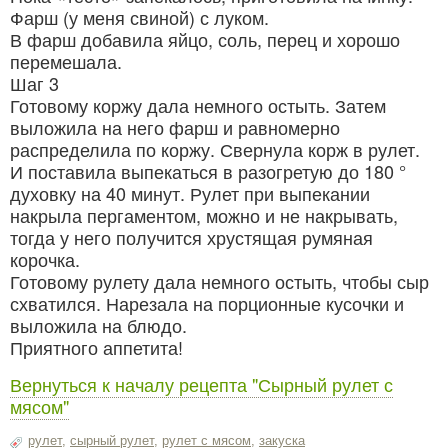
Фарш (у меня свиной) с луком.
В фарш добавила яйцо, соль, перец и хорошо
перемешала.
Шаг 3
Готовому коржу дала немного остыть. Затем
выложила на него фарш и равномерно
распределила по коржу. Свернула корж в рулет.
И поставила выпекаться в разогретую до 180 °
духовку на 40 минут. Рулет при выпекании
накрыла пергаментом, можно и не накрывать,
тогда у него получится хрустящая румяная
корочка.
Готовому рулету дала немного остыть, чтобы сыр
схватился. Нарезала на порционные кусочки и
выложила на блюдо.
Приятного аппетита!
Вернуться к началу рецепта "Сырный рулет с
мясом"
рулет
,
сырный рулет
,
рулет с мясом
,
закуска