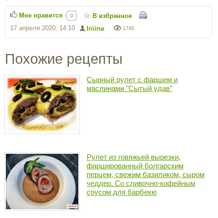
Мне нравится
В избранное
0
17 апреля 2020, 14:10
Iriiina
1745
Похожие рецепты
Сырный рулет с фаршем и
маслинами "Сытый удав"
Рулет из говяжьей вырезки,
фаршированный болгарским
перцем, свежим базиликом, сыром
чеддер. Со сливочно-кофейным
соусом для барбекю