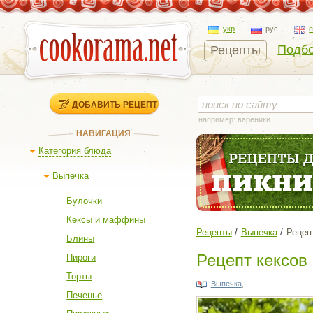
укр
рус
Подбо
Рецепты
ДОБАВИТЬ РЕЦЕПТ
например:
вареники
НАВИГАЦИЯ
Категория блюда
Выпечка
Булочки
Кексы и маффины
Рецепты
Выпечка
Рецеп
Блины
Рецепт кексов
Пироги
Торты
Выпечка
,
Печенье