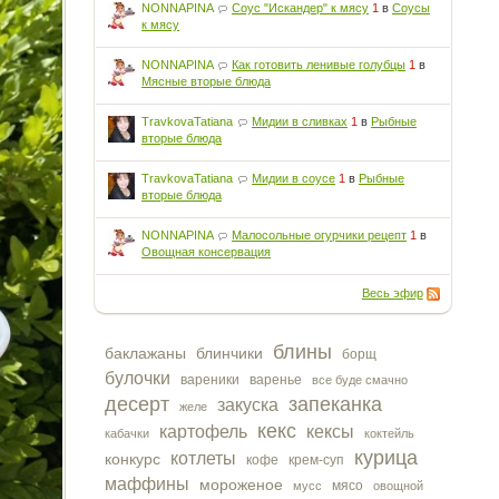
NONNAPINA
Соус "Искандер" к мясу
1
в
Соусы
к мясу
NONNAPINA
Как готовить ленивые голубцы
1
в
Мясные вторые блюда
TravkovaTatiana
Мидии в сливках
1
в
Рыбные
вторые блюда
TravkovaTatiana
Мидии в соусе
1
в
Рыбные
вторые блюда
NONNAPINA
Малосольные огурчики рецепт
1
в
Овощная консервация
Весь эфир
блины
баклажаны
блинчики
борщ
булочки
вареники
варенье
все буде смачно
десерт
запеканка
закуска
желе
кекс
картофель
кексы
кабачки
коктейль
курица
котлеты
конкурс
кофе
крем-суп
маффины
мороженое
мясо
мусс
овощной