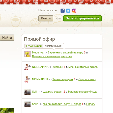
Мы в соцсетях
Войти
или
Зарегистрироваться
Прямой эфир
Публикации
Комментарии
Medunya
Вареники с вишней на пару
3
в
Вареники и пельмени, галушки
NONNAPINA
Жюльен
1
в
Мясные вторые блюда
NONNAPINA
Ткемали рецепт
1
в
Соусы к мясу
Sellin
Шаурма рецепт
2
в
Мясные вторые блюда
Sellin
Как приготовить тёртый пирог
1
в
Пироги