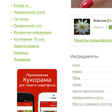
Блюда из...
Национальная кухня
Тип кухни
KraLova (
О
Праздничный стол
Рейтинг
+
Интересная информация
Кулинарные ТВ-шоу
Рецепты пользовател
Новости проекта
Конкурсы
Ингредиенты
Флешмобы
мука
кефир
Яйца
сахар
масло растительное
разрыхлитель теста
Масло сливочное для см