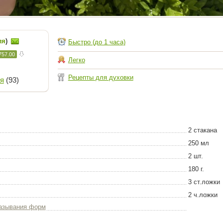
ля
)
Быстро (до 1 часа)
757.00
Легко
Рецепты для духовки
я
(93)
2 стакана
250 мл
2 шт.
180 г.
3 ст.ложки
2 ч.ложки
азывания форм