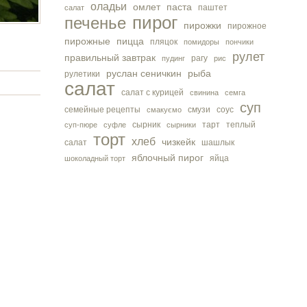
оладьи
омлет
паста
паштет
салат
пирог
печенье
пирожки
пирожное
пирожные
пицца
пляцок
помидоры
пончики
рулет
правильный завтрак
рагу
пудинг
рис
руслан сеничкин
рыба
рулетики
салат
салат с курицей
свинина
семга
суп
семейные рецепты
смузи
соус
смакуємо
сырник
тарт
теплый
суп-пюре
суфле
сырники
торт
хлеб
чизкейк
салат
шашлык
яблочный пирог
яйца
шоколадный торт