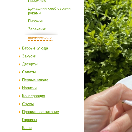
Пирожные
Домашний хлеб своими
руками
Пирожки
Запеканки
показать еще
Вторые блюда
Закуски
Десерты
Салаты
Первые блюда
Напитки
Консервация
Соусы
Правильное питание
Гарниры
Каши