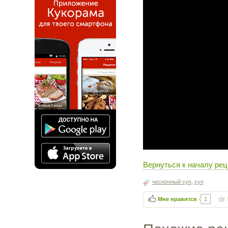
Вернуться к началу рец
чесночный суп
,
суп
Мне нравится
1