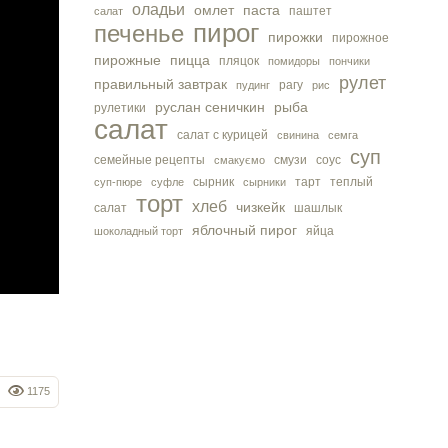
оладьи
омлет
паста
паштет
салат
пирог
печенье
пирожки
пирожное
пирожные
пицца
пляцок
помидоры
пончики
рулет
правильный завтрак
рагу
пудинг
рис
руслан сеничкин
рыба
рулетики
салат
салат с курицей
свинина
семга
суп
семейные рецепты
смузи
соус
смакуємо
сырник
тарт
теплый
суп-пюре
суфле
сырники
торт
хлеб
чизкейк
салат
шашлык
яблочный пирог
яйца
шоколадный торт
1175