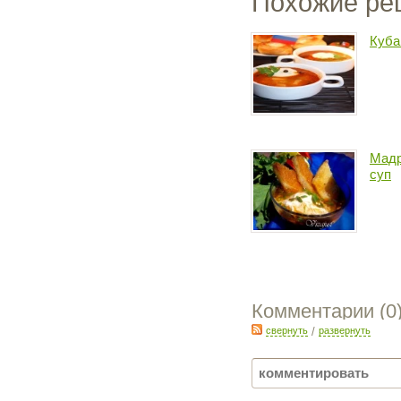
Похожие ре
Куба
Мадр
суп
Комментарии (
0
свернуть
/
развернуть