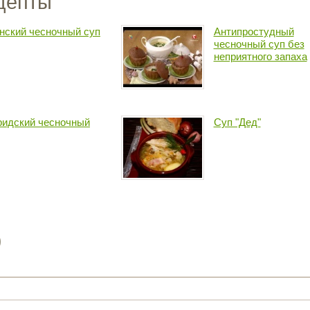
цепты
нский чесночный суп
Антипростудный
чесночный суп без
неприятного запаха
идский чесночный
Суп "Дед"
)