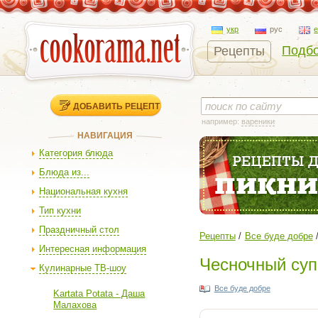
укр
рус
Подбо
Рецепты
ДОБАВИТЬ РЕЦЕПТ
например:
вареники
НАВИГАЦИЯ
Категория блюда
Блюда из...
Национальная кухня
Тип кухни
Праздничный стол
Рецепты
Все буде добре
Интересная информация
Чесночный суп
Кулинарные ТВ-шоу
Все буде добре
Kartata Potata - Даша
Малахова