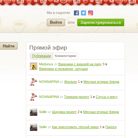
Мы в соцсетях
Войти
или
Зарегистрироваться
Прямой эфир
Публикации
Комментарии
Medunya
Вареники с вишней на пару
3
в
Вареники и пельмени, галушки
NONNAPINA
Жюльен
1
в
Мясные вторые блюда
NONNAPINA
Ткемали рецепт
1
в
Соусы к мясу
Sellin
Шаурма рецепт
2
в
Мясные вторые блюда
Sellin
Как приготовить тёртый пирог
1
в
Пироги