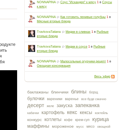
NONNAPINA
Соус "Искандер" к мясу
1
в
Соусы
к мясу
NONNAPINA
Как готовить ленивые голубцы
1
в
Мясные вторые блюда
TravkovaTatiana
Мидии в сливках
1
в
Рыбные
вторые блюда
продукте
TravkovaTatiana
Мидии в соусе
1
в
Рыбные
вить
вторые блюда
я
ебя
NONNAPINA
Малосольные огурчики рецепт
1
в
Овощная консервация
Весь эфир
блины
баклажаны
блинчики
борщ
булочки
вареники
варенье
все буде смачно
десерт
запеканка
закуска
желе
кекс
картофель
кексы
кабачки
коктейль
курица
котлеты
конкурс
кофе
крем-суп
маффины
мороженое
мясо
мусс
овощной