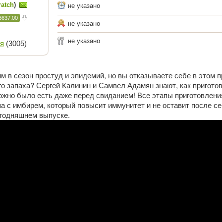
ratch
)
не указано
3637.00
не указано
не указано
я
(3005)
м в сезон простуд и эпидемий, но вы отказываете себе в этом 
го запаха? Сергей Калинин и Самвел Адамян знают, как пригото
можно было есть даже перед свиданием! Все этапы приготовлени
па с имбирем, который повысит иммунитет и не оставит после с
егодняшнем выпуске.