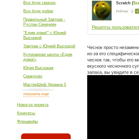
Все буде смачно
Scratch (
Sc
Все буде добре
Рейтинг
+
Правильный Завтрак -
Руслан Сеничкин
Рецепты пользовател
"Едим дома!" с Юлией
Высоцкой
Завтрак с Юлией Высоцкой
Чеснок просто незамени
из-за его специфическо
Кулинарная школа «Едим
чеснок так, чтобы его 
дома!»
вкусного чесночного су
Юлия Высоцкая
запаха, вы увидите в с
Смакуємо
МастерШеф Украина 5
показать еще
Новости проекта
Конкурсы
Флешмобы