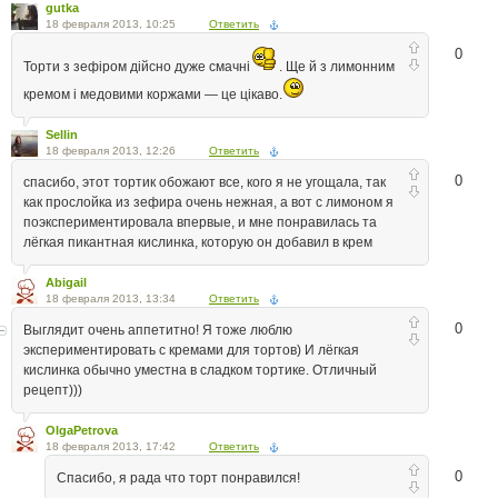
gutka
18 февраля 2013, 10:25
Ответить
0
Торти з зефіром дійсно дуже смачні
. Ще й з лимонним
кремом і медовими коржами — це цікаво.
Sellin
18 февраля 2013, 12:26
Ответить
0
cпасибо, этот тортик обожают все, кого я не угощала, так
как прослойка из зефира очень нежная, а вот с лимоном я
поэкспериментировала впервые, и мне понравилась та
лёгкая пикантная кислинка, которую он добавил в крем
Abigail
18 февраля 2013, 13:34
Ответить
0
Выглядит очень аппетитно! Я тоже люблю
экспериментировать с кремами для тортов) И лёгкая
кислинка обычно уместна в сладком тортике. Отличный
рецепт)))
OlgaPetrova
18 февраля 2013, 17:42
Ответить
0
Спасибо, я рада что торт понравился!