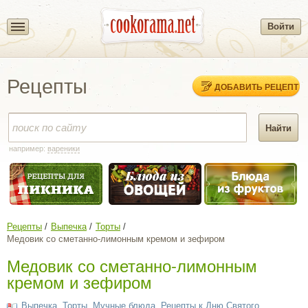
Войти
Рецепты
ДОБАВИТЬ РЕЦЕПТ
например:
вареники
Рецепты
Выпечка
Торты
Медовик со сметанно-лимонным кремом и зефиром
Медовик со сметанно-лимонным
кремом и зефиром
Выпечка
,
Торты
,
Мучные блюда
,
Рецепты к Дню Святого