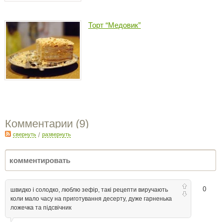
Торт “Медовик”
Комментарии (
9
)
свернуть
/
развернуть
0
швидко і солодко, люблю зефір, такі рецепти виручають
коли мало часу на приготування десерту, дуже гарненька
ложечка та підсвічник