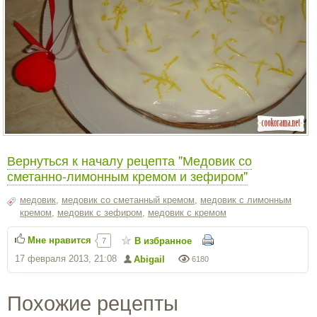
Вернуться к началу рецепта "Медовик со
сметанно-лимонным кремом и зефиром"
медовик
,
медовик со сметанный кремом
,
медовик с лимонным
кремом
,
медовик с зефиром
,
медовик с кремом
Мне нравится
В избранное
7
17 февраля 2013, 21:08
Abigail
6180
Похожие рецепты