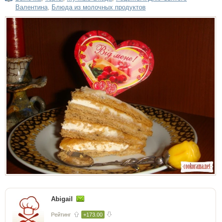
Валентина
,
Блюда из молочных продуктов
Abigail
Рейтинг
+173.00