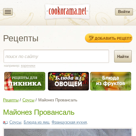
Войти
Рецепты
ДОБАВИТЬ РЕЦЕПТ
например:
вареники
Рецепты
Соусы
Майонез Провансаль
Майонез Провансаль
Соусы
,
Блюда из яиц
,
Французская кухня
,