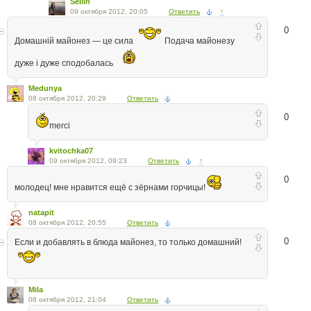
Sellin
09 октября 2012, 20:05
Ответить
↑
0
Домашній майонез — це сила
Подача майонезу
дуже і дуже сподобалась
Medunya
08 октября 2012, 20:29
Ответить
0
merci
kvitochka07
09 октября 2012, 09:23
Ответить
↑
0
молодец! мне нравится ещё с зёрнами горчицы!
natapit
08 октября 2012, 20:55
Ответить
0
Если и добавлять в блюда майонез, то только домашний!
Mila
08 октября 2012, 21:04
Ответить