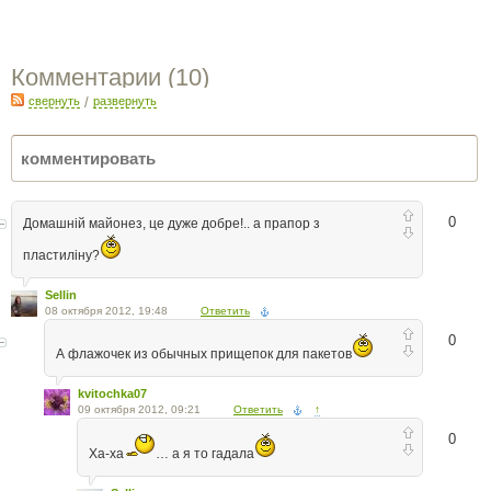
Комментарии (
10
)
свернуть
/
развернуть
0
Домашній майонез, це дуже добре!.. а прапор з
пластиліну?
Sellin
08 октября 2012, 19:48
Ответить
0
А флажочек из обычных прищепок для пакетов
kvitochka07
09 октября 2012, 09:21
Ответить
↑
0
Ха-ха
… а я то гадала