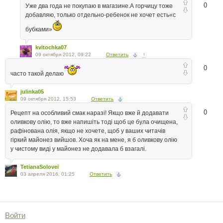
0
Уже два года не покупаю в магазине.А горчицу тоже
добавляю, только отдельно-ребенок не хочет есть«с
бубками»
kvitochka07
09 октября 2012, 09:22
Ответить
↑
0
часто такой делаю
julinka05
09 октября 2012, 15:53
Ответить
0
Рецепт на особливий смак наразі! Якщо вже й додавати
оливкову олію, то вже напишіть тоді щоб це була очищена,
рафінована олія, якщо не хочете, щоб у ваших читачів
гіркий майонез вийшов. Хоча як на мене, я б оливкову олію
у чистому виді у майонез не додавала б взагалі.
TetianaSolovei
03 апреля 2016, 01:25
Ответить
Войти