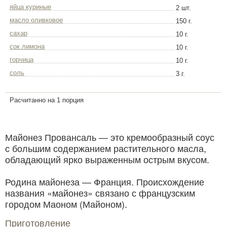
яйца куриные
2 шт.
масло оливковое
150 г.
сахар
10 г.
сок лимона
10 г.
горчица
10 г.
соль
3 г.
Расчитанно на 1 порция
Майонез Провансаль — это кремообразный соус
с большим содержанием растительного масла,
обладающий ярко выраженным острым вкусом.
Родина майонеза — Франция. Происхождение
названия «майонез» связано с французским
городом Маоном (Майоном).
Приготовление