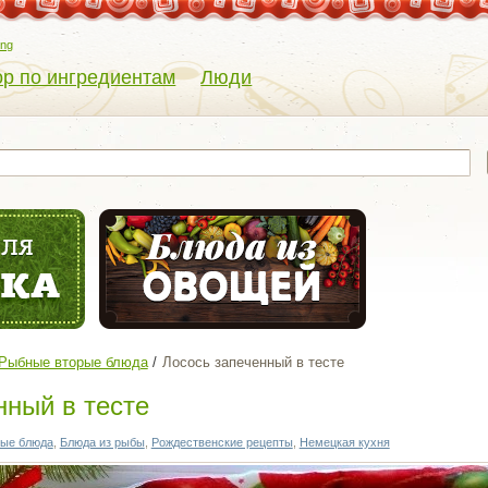
eng
р по ингредиентам
Люди
Рыбные вторые блюда
Лосось запеченный в тесте
нный в тесте
ые блюда
,
Блюда из рыбы
,
Рождественские рецепты
,
Немецкая кухня