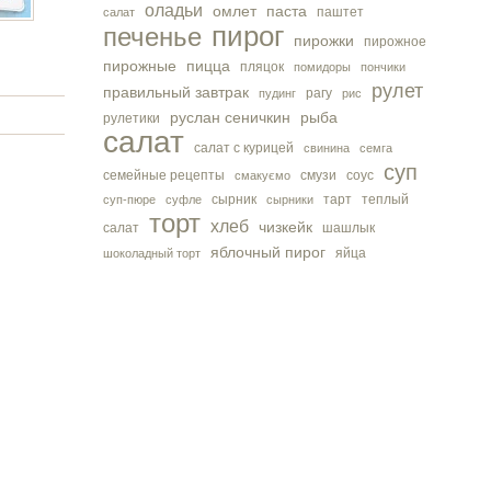
оладьи
омлет
паста
паштет
салат
пирог
печенье
пирожки
пирожное
пирожные
пицца
пляцок
помидоры
пончики
рулет
правильный завтрак
рагу
пудинг
рис
руслан сеничкин
рыба
рулетики
салат
салат с курицей
свинина
семга
суп
семейные рецепты
смузи
соус
смакуємо
сырник
тарт
теплый
суп-пюре
суфле
сырники
торт
хлеб
чизкейк
салат
шашлык
яблочный пирог
яйца
шоколадный торт