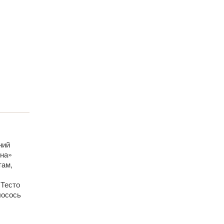
ний
ина»
там,
 Тесто
лосось