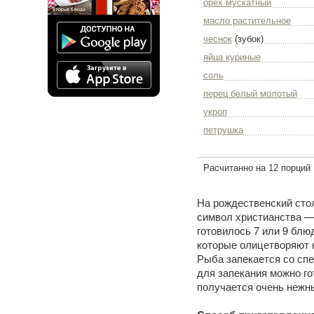
орех мускатный
масло растительное
чеснок
(зубок)
яйца куриные
соль
перец белый молотый
укроп
петрушка
Расчитанно на 12 порций
На рождественский стол
символ христианства — 
готовилось 7 или 9 блю
которые олицетворяют н
Рыба запекается со спе
для запекания можно го
получается очень нежны