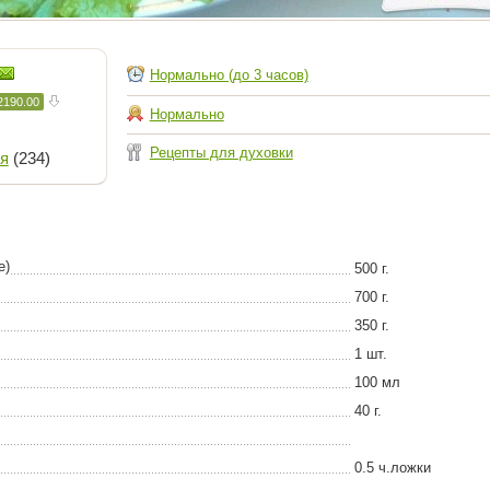
Нормально (до 3 часов)
2190.00
Нормально
Рецепты для духовки
я
(234)
е)
500 г.
700 г.
350 г.
1 шт.
100 мл
40 г.
0.5 ч.ложки