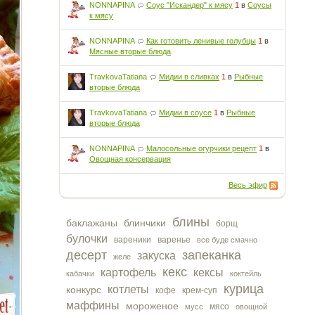
NONNAPINA
Соус "Искандер" к мясу
1
в
Соусы
к мясу
NONNAPINA
Как готовить ленивые голубцы
1
в
Мясные вторые блюда
TravkovaTatiana
Мидии в сливках
1
в
Рыбные
вторые блюда
TravkovaTatiana
Мидии в соусе
1
в
Рыбные
вторые блюда
NONNAPINA
Малосольные огурчики рецепт
1
в
Овощная консервация
Весь эфир
блины
баклажаны
блинчики
борщ
булочки
вареники
варенье
все буде смачно
десерт
запеканка
закуска
желе
кекс
картофель
кексы
кабачки
коктейль
курица
котлеты
конкурс
кофе
крем-суп
маффины
мороженое
мясо
мусс
овощной