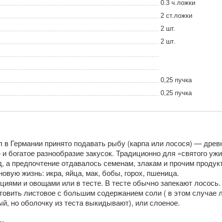
0.3 ч.ложки
2 ст.ложки
2 шт.
2 шт.
0,25 пучка
0,25 пучка
 в Германии принято подавать рыбу (карпа или лосося) — древ
и богатое разнообразие закусок. Традиционно для «святого уж
д, а предпочтение отдавалось семенам, злакам и прочим продук
овую жизнь: икра, яйца, мак, бобы, горох, пшеница.
циями и овощами или в тесте. В тесте обычно запекают лосось.
товить листовое с большим содержанием соли ( в этом случае 
й, но оболочку из теста выкидывают), или слоеное.