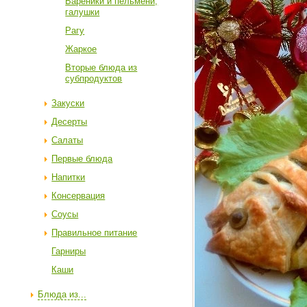
Вареники и пельмени,
галушки
Рагу
Жаркое
Вторые блюда из
субпродуктов
Закуски
Десерты
Салаты
Первые блюда
Напитки
Консервация
Соусы
Правильное питание
Гарниры
Каши
Блюда из...