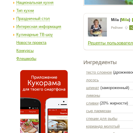
Национальная кухня
Тип кухни
Праздничный стол
Mila (
Mila
)
Интересная информация
Рейтинг
+
Кулинарные ТВ-шоу
Новости проекта
Рецепты пользовател
Конкурсы
Флешмобы
Ингредиенты
тесто слоеное
(дрожжево
лосось
шпинат
(замороженный)
лимоны
сливки
(20% жирности)
сыр пармезан
специи для рыбы
кориандр молотый