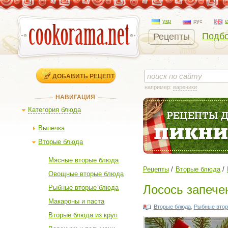
укр
рус
Подбо
Рецепты
ДОБАВИТЬ РЕЦЕПТ
например:
вареники
НАВИГАЦИЯ
Категория блюда
Выпечка
Вторые блюда
Мясные вторые блюда
Рецепты
Вторые блюда
Овощные вторые блюда
Лосось запече
Рыбные вторые блюда
Макароны и паста
Вторые блюда
,
Рыбные втор
Вторые блюда из круп