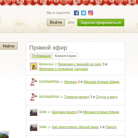
Мы в соцсетях
Войти
или
Зарегистрироваться
Прямой эфир
Публикации
Комментарии
Medunya
Вареники с вишней на пару
3
в
Вареники и пельмени, галушки
NONNAPINA
Жюльен
1
в
Мясные вторые блюда
NONNAPINA
Ткемали рецепт
1
в
Соусы к мясу
Sellin
Шаурма рецепт
2
в
Мясные вторые блюда
Sellin
Как приготовить тёртый пирог
1
в
Пироги