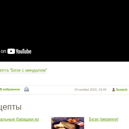
епта "Безе с миндалем"
В избранное
19 ноября 2015, 19:49
Scratch
цепты
альные барашки из
Безе (меренги)