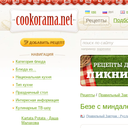
укр
рус
Подбо
Рецепты
ДОБАВИТЬ РЕЦЕПТ
например:
вареники
НАВИГАЦИЯ
Категория блюда
Блюда из...
Национальная кухня
Тип кухни
Праздничный стол
Рецепты
Правильный Завт
Интересная информация
Безе с миндал
Кулинарные ТВ-шоу
Правильный Завтрак - Русл
Kartata Potata - Даша
Малахова