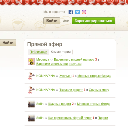
Мы в соцсетях
Войти
или
Зарегистрироваться
Прямой эфир
Публикации
Комментарии
Medunya
Вареники с вишней на пару
3
в
Вареники и пельмени, галушки
NONNAPINA
Жюльен
1
в
Мясные вторые блюда
NONNAPINA
Ткемали рецепт
1
в
Соусы к мясу
Sellin
Шаурма рецепт
2
в
Мясные вторые блюда
Sellin
Как приготовить тёртый пирог
1
в
Пироги