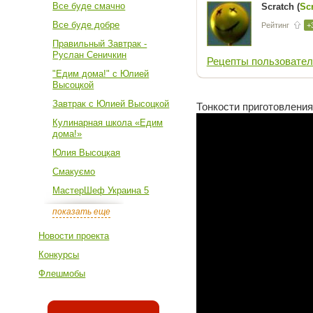
Все буде смачно
Scratch (
Sc
Все буде добре
Рейтинг
+
Правильный Завтрак -
Руслан Сеничкин
Рецепты пользовател
"Едим дома!" с Юлией
Высоцкой
Завтрак с Юлией Высоцкой
Тонкости приготовления
Кулинарная школа «Едим
дома!»
Юлия Высоцкая
Смакуємо
МастерШеф Украина 5
показать еще
Новости проекта
Конкурсы
Флешмобы