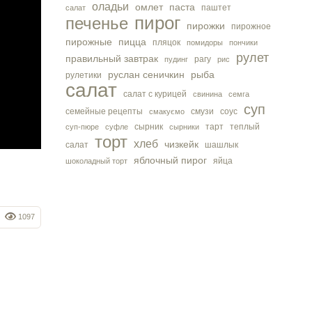
оладьи
омлет
паста
паштет
салат
пирог
печенье
пирожки
пирожное
пирожные
пицца
пляцок
помидоры
пончики
рулет
правильный завтрак
рагу
пудинг
рис
руслан сеничкин
рыба
рулетики
салат
салат с курицей
свинина
семга
суп
семейные рецепты
смузи
соус
смакуємо
сырник
тарт
теплый
суп-пюре
суфле
сырники
торт
хлеб
чизкейк
салат
шашлык
яблочный пирог
яйца
шоколадный торт
1097