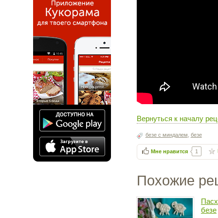
Вернуться к началу рец
безе с миндалем
,
безе
Мне нравится
1
Похожие ре
Пасх
безе