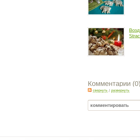
Возд
Strac
Комментарии (
0
свернуть
/
развернуть