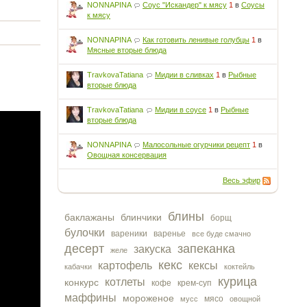
NONNAPINA
Соус "Искандер" к мясу
1
в
Соусы
к мясу
NONNAPINA
Как готовить ленивые голубцы
1
в
Мясные вторые блюда
TravkovaTatiana
Мидии в сливках
1
в
Рыбные
вторые блюда
TravkovaTatiana
Мидии в соусе
1
в
Рыбные
вторые блюда
NONNAPINA
Малосольные огурчики рецепт
1
в
Овощная консервация
Весь эфир
блины
баклажаны
блинчики
борщ
булочки
вареники
варенье
все буде смачно
десерт
запеканка
закуска
желе
кекс
картофель
кексы
кабачки
коктейль
курица
котлеты
конкурс
кофе
крем-суп
маффины
мороженое
мясо
мусс
овощной