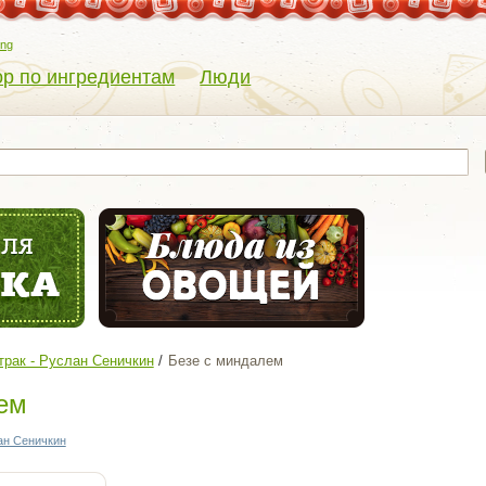
eng
р по ингредиентам
Люди
рак - Руслан Сеничкин
Безе с миндалем
ем
ан Сеничкин