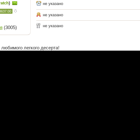
ratch
)
не указано
3637.00
не указано
не указано
я
(3005)
 любимого легкого десерта!