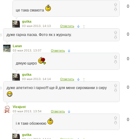
0
це така смакота
gutka
03 мая 2013, 14:13
Ответить
↑
0
дуже гарна паска. Фото як з журналу.
Laran
03 мая 2013, 13:07
Ответить
0
дякую щиро
gutka
03 мая 2013, 14:14
Ответить
↑
0
дуже апетитно і гарно!!! ще й для мене сироманки з сиру
Vizajust
03 мая 2013, 13:54
Ответить
0
і я таке обожнюю
gutka