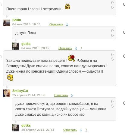
0
Паска гарна і ззовні і зсередини
Sellin
04 мая 2013, 19:53
Ответить
0
дякую, Леся
gutka
04 мая 2013, 20:42
Ответить
↑
0
Зайшла подякувати вам за рецепт!
Робила її на
Великдень! Дуже смачна паска, смаком нагадує морозиво і
дуже ніжна по консистенції!!! Одним словом — смакота!!!
SmileyCat
25 апреля 2014, 21:06
Ответить
0
дуже приємно чути, що рецепт сподобався, я на
свято також її готувала, подвійну порцію — мені вона
дуже смакує до кави, дійсно як морозиво
gutka
25 апреля 2014, 21:44
Ответить
↑