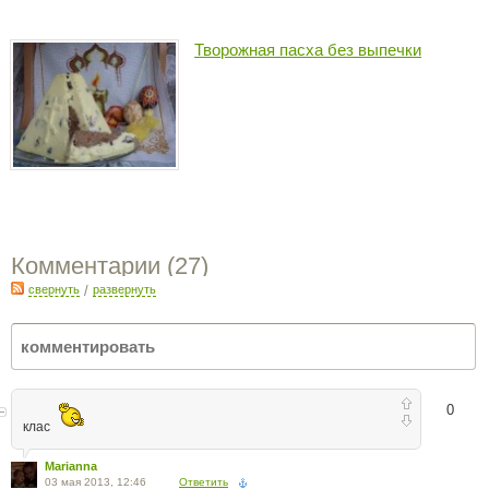
Творожная пасха без выпечки
Комментарии (
27
)
свернуть
/
развернуть
0
клас
Marianna
03 мая 2013, 12:46
Ответить