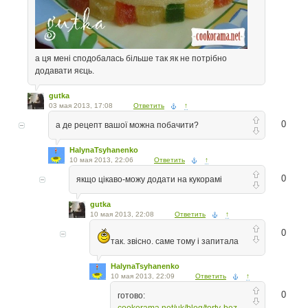
а ця мені сподобалась більше так як не потрібно
додавати яєць.
gutka
03 мая 2013, 17:08
Ответить
↑
0
а де рецепт вашої можна побачити?
HalynaTsyhanenko
10 мая 2013, 22:06
Ответить
↑
0
якщо цікаво-можу додати на кукорамі
gutka
10 мая 2013, 22:08
Ответить
↑
0
так. звісно. саме тому і запитала
HalynaTsyhanenko
10 мая 2013, 22:09
Ответить
↑
0
готово: