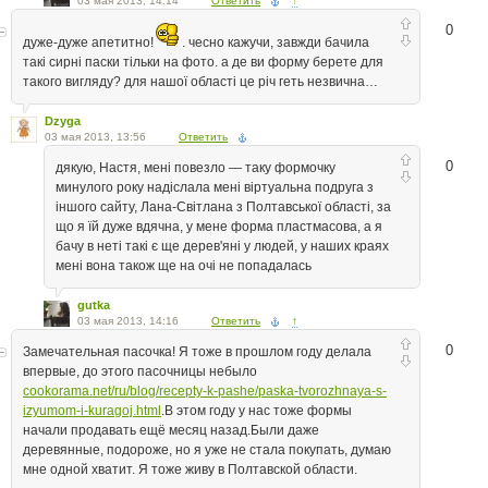
03 мая 2013, 14:14
Ответить
↑
0
дуже-дуже апетитно!
. чесно кажучи, завжди бачила
такі сирні паски тільки на фото. а де ви форму берете для
такого вигляду? для нашої області це річ геть незвична…
Dzyga
03 мая 2013, 13:56
Ответить
0
дякую, Настя, мені повезло — таку формочку
минулого року надіслала мені віртуальна подруга з
іншого сайту, Лана-Світлана з Полтавської області, за
що я їй дуже вдячна, у мене форма пластмасова, а я
бачу в неті такі є ще дерев'яні у людей, у наших краях
мені вона також ще на очі не попадалась
gutka
03 мая 2013, 14:16
Ответить
↑
0
Замечательная пасочка! Я тоже в прошлом году делала
впервые, до этого пасочницы небыло
cookorama.net/ru/blog/recepty-k-pashe/paska-tvorozhnaya-s-
izyumom-i-kuragoj.html
.В этом году у нас тоже формы
начали продавать ещё месяц назад.Были даже
деревянные, подороже, но я уже не стала покупать, думаю
мне одной хватит. Я тоже живу в Полтавской области.