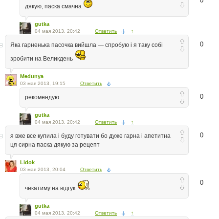
0
дякую, паска смачна
gutka
04 мая 2013, 20:42
Ответить
↑
0
Яка гарненька пасочка вийшла — спробую і я таку собі
зробити на Великдень
Medunya
03 мая 2013, 19:15
Ответить
0
рекомендую
gutka
04 мая 2013, 20:42
Ответить
↑
0
я вже все купила і буду готувати бо дуже гарна і апетитна
ця сирна паска дякую за рецепт
Lidok
03 мая 2013, 20:04
Ответить
0
чекатиму на відгук
gutka
04 мая 2013, 20:42
Ответить
↑