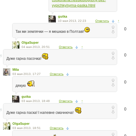
cookorama.net/uk/blog/torty-bez-
vypichky/syrna-paska.html
gutka
10 мая 2013, 22:23
Ответить
↑
0
Так ми землячки — я мешкаю в Полтаві!
OlgaSuper
04 мая 2013, 20:51
Ответить
↑
0
Дуже гарна пасочка!
Mila
03 мая 2013, 17:27
Ответить
0
дякую
gutka
03 мая 2013, 18:48
Ответить
↑
0
Дуже гарна паска! І напевне смачнюча!
OlgaSuper
03 мая 2013, 18:51
Ответить