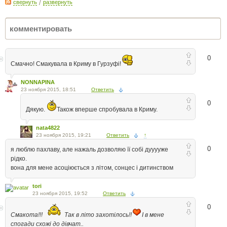
свернуть
/
развернуть
0
Смачно! Смакувала в Криму в Гурзуфі!
NONNAPINA
23 ноября 2015, 18:51
Ответить
0
Дякую.
Також вперше спробувала в Криму.
nata4822
23 ноября 2015, 19:21
Ответить
↑
0
я люблю пахлаву, але нажаль дозволяю її собі дууууже
рідко.
вона для мене асоціюється з літом, сонцес і дитинством
tori
23 ноября 2015, 19:52
Ответить
0
Смакота!!!
Так в літо захотілось!!
І в мене
спогади схожі до дівчат..