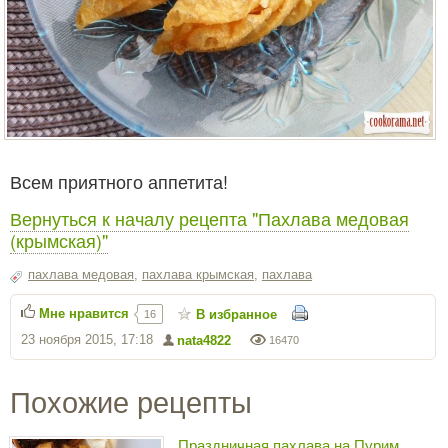
Всем приятного аппетита!
Вернуться к началу рецепта "Пахлава медовая
(крымская)"
пахлава медовая
,
пахлава крымская
,
пахлава
Мне нравится
В избранное
16
23 ноября 2015, 17:18
nata4822
16470
Похожие рецепты
Праздничная пахлава на Пурим