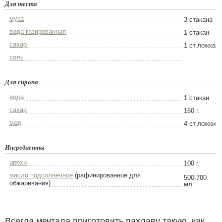
Для теста
мука
3 стакана
вода газированная
1 стакан
сахар
1 ст.ложка
соль
Для сиропа
вода
1 стакан
сахар
160 г.
мед
4 ст.ложки
Ингредиенты
орехи
100 г.
масло подсолнечное
(рафинированное для
500-700
обжаривания)
мл
Всегда мечтала приготовить пахлаву такую, как