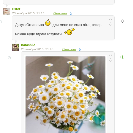
Ester
23 ноября 2015, 21:14
Ответить
0
Дякую Оксаночко
і для мене це смак літа, тепер
можна буде вдома готувати.
nata4822
23 ноября 2015, 21:43
Ответить
↑
+1