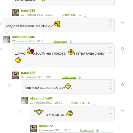
nata4822
27 ноября 2015, 21:39
Ответить
↑
0
Медова пахлава- це смачно
.
oksanochka86
29 ноября 2015, 18:56
Ответить
0
Дякую!
100% -на смакота!!!
завтра буде знову
nata4822
29 ноября 2015, 19:18
Ответить
↑
0
Тоді я до вас на пахлаву
.
oksanochka86
29 ноября 2015, 19:20
Ответить
↑
0
Я тільки ЗА!!!
nata4822
29 ноября 2015, 19:35
Ответить
↑