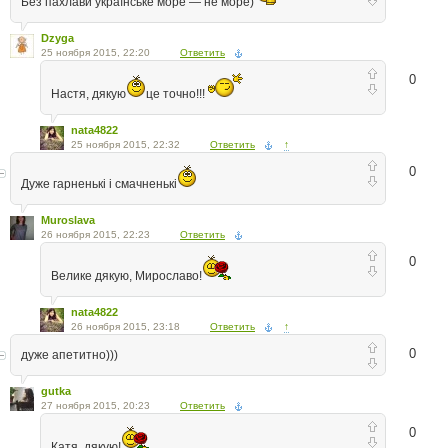
Без пахлави українське море — не море)
Dzyga
25 ноября 2015, 22:20
Ответить
0
Настя, дякую
це точно!!!
nata4822
25 ноября 2015, 22:32
Ответить
↑
0
Дуже гарненькі і смачненькі
Muroslava
26 ноября 2015, 22:23
Ответить
0
Велике дякую, Мирославо!
nata4822
26 ноября 2015, 23:18
Ответить
↑
0
дуже апетитно)))
gutka
27 ноября 2015, 20:23
Ответить
0
Катя, дякую!