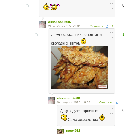
0
oksanochka86
29 ноября 2015, 23:01
Ответить
↑
+1
Дякую за смачний рецептик, я
сьогодні зі звітом
.
oksanochka86
04 августа 2016, 16:55
Ответить
↑
0
Дякую, дуже гарненька.
Сама аж захотіла
nata4822