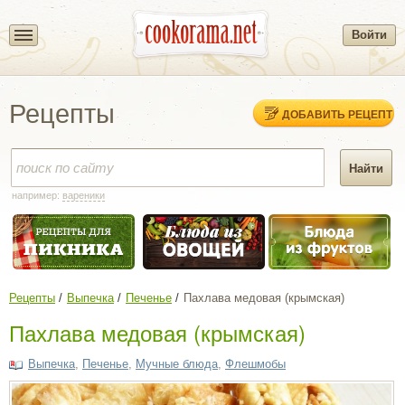
Войти
Рецепты
ДОБАВИТЬ РЕЦЕПТ
например:
вареники
Рецепты
Выпечка
Печенье
Пахлава медовая (крымская)
Пахлава медовая (крымская)
Выпечка
,
Печенье
,
Мучные блюда
,
Флешмобы