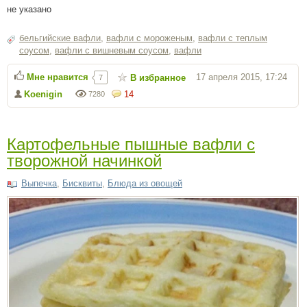
не указано
бельгийские вафли
,
вафли с мороженым
,
вафли с теплым
соусом
,
вафли с вишневым соусом
,
вафли
Мне нравится
17 апреля 2015, 17:24
В избранное
7
Koenigin
14
7280
Картофельные пышные вафли с
творожной начинкой
Выпечка
,
Бисквиты
,
Блюда из овощей