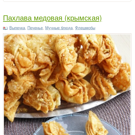
Пахлава медовая (крымская)
Выпечка
,
Печенье
,
Мучные блюда
,
Флешмобы