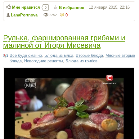
Мне нравится
12 января 2015, 22:16
В избранное
0
LanaPortnova
0
2252
Рулька, фаршированная грибами и
малиной от Игоря Мисевича
Все буде смачно
,
Блюда из мяса
,
Вторые блюда
,
Мясные вторые
блюда
,
Новогодние рецепты
,
Блюда из грибов