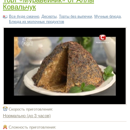
Ковальчук
Все буде смачно
,
Десерты
,
Торты без выпечки
,
Мучные блюда
,
Блюда из молочных продуктов
Скорость приготовления:
Нормально (до 3 часов)
Сложность приготовления: