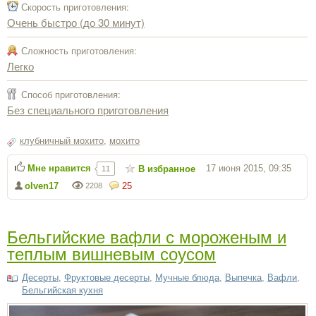
Скорость приготовления:
Очень быстро (до 30 минут)
Сложность приготовления:
Легко
Способ приготовления:
Без специального приготовления
клубничный мохито
,
мохито
Мне нравится
17 июня 2015, 09:35
В избранное
11
olven17
25
2208
Бельгийские вафли с мороженым и
теплым вишневым соусом
Десерты
,
Фруктовые десерты
,
Мучные блюда
,
Выпечка
,
Вафли
,
Бельгийская кухня