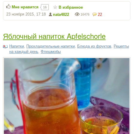
Мне нравится
В избранное
16
23 ноября 2015, 17:18
nata4822
22
16476
Яблочный напиток Apfelschorle
Напитки
,
Прохладительные напитки
,
Блюда из фруктов
,
Рецепты
на каждый день
,
Флешмобы