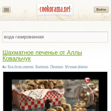
Войти
Шахматное печенье от Аллы
Ковальчук
Все буде смачно
,
Выпечка
,
Печенье
,
Мучные блюда