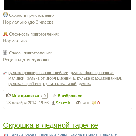
Скорость приготовления:
Нормально (до 3 часов)
Сложность приготовления:
Нормально
Способ приготовления:
Рецепты для духовки
рулька фаршированная грибами
,
рулька фаршированная
малиной
,
рулька от игоря мисевича
,
рулька фаршированная
,
рулька с грибами
,
рулька с малиной
,
рулька
Мне нравится
В избранное
0
23 декабря 2014, 19:56
Scratch
0
5400
Окрошка в ледяной тарелке
Первые блюда
,
Овощные супы
,
Блюда из мяса
,
Блюда из