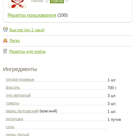
Рейтинг
+188.00
Рецепты пользователя
(100)
Быстро (до 1 часа)
Легко
Рецепты для плиты
Ингредиенты
грудки куриные
1 шт.
фасоль
700 г.
лук репчатый
3 шт.
томаты
3 шт.
перец болгарский
(красный)
1 шт.
петрушка
1 пучок
соль
перец белый