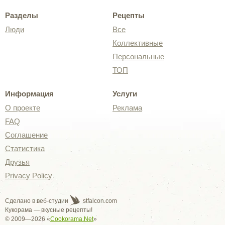
Разделы
Рецепты
Люди
Все
Коллективные
Персональные
ТОП
Информация
Услуги
О проекте
Реклама
FAQ
Соглашение
Статистика
Друзья
Privacy Policy
Сделано в веб-студии
stfalcon.com
Кукорама — вкусные рецепты!
© 2009—2026 «
Cookorama.Net
»