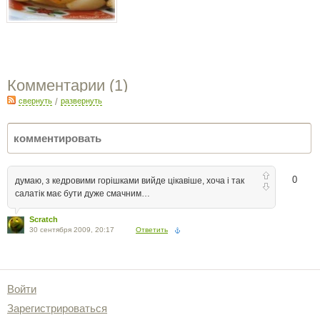
Комментарии (
1
)
свернуть
/
развернуть
0
думаю, з кедровими горішками вийде цікавіше, хоча і так
салатік має бути дуже смачним…
Scratch
30 сентября 2009, 20:17
Ответить
Войти
Зарегистрироваться