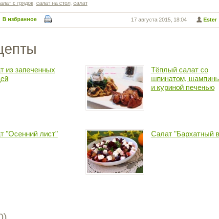
алат с грядок
,
салат на стол
,
салат
В избранное
17 августа 2015, 18:04
Ester
цепты
т из запеченных
Тёплый салат со
ей
шпинатом, шампин
и куриной печенью
т "Осенний лист"
Салат "Бархатный в
0
)