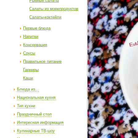
Рыбные салаты
Салаты из морепродуктов
Салаты-коктейли
Первые блюда
Напитки
Консервация
Соусы
Правильное питание
Гарниры
Каши
Блюда из...
Национальная кухня
Тип кухни
Праздничный стол
Интересная информация
Кулинарные ТВ-шоу