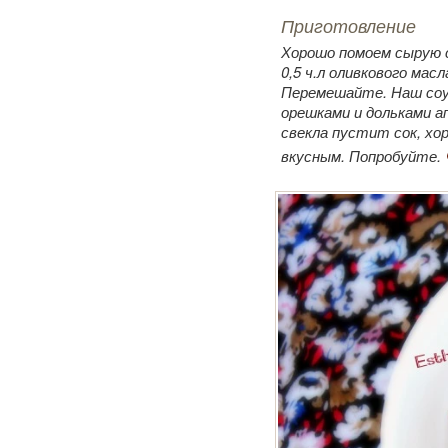
Приготовление
Хорошо помоем сырую с
0,5 ч.л оливкового мас
Перемешайте. Наш соу
орешками и дольками ап
свекла пустит сок, хо
вкусным. Попробуйте.