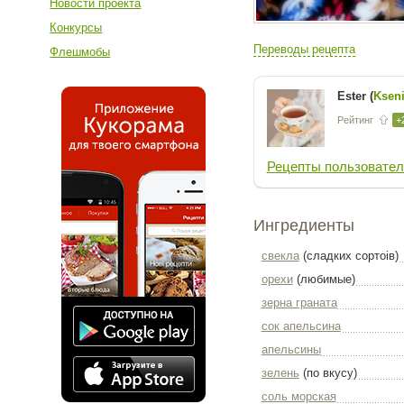
Новости проекта
Конкурсы
Переводы рецепта
Флешмобы
Ester (
Ksen
Рейтинг
+
Рецепты пользовател
Ингредиенты
свекла
(сладких сортоів)
орехи
(любимые)
зерна граната
сок апельсина
апельсины
зелень
(по вкусу)
соль морская