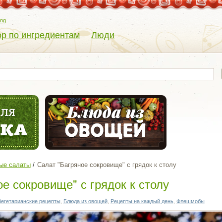
eng
р по ингредиентам
Люди
ые салаты
Салат "Багряное сокровище" с грядок к столу
е сокровище" с грядок к столу
Вегетарианские рецепты
,
Блюда из овощей
,
Рецепты на каждый день
,
Флешмобы