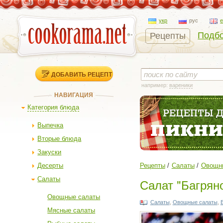
укр
рус
Подбо
Рецепты
ДОБАВИТЬ РЕЦЕПТ
например:
вареники
НАВИГАЦИЯ
Категория блюда
Выпечка
Вторые блюда
Закуски
Десерты
Рецепты
Салаты
Овощн
Салаты
Салат "Багряно
Овощные салаты
Салаты
,
Овощные салаты
,
Мясные салаты