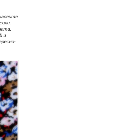
 налейте
соли.
ната,
й и
ересно-