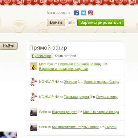
Мы в соцсетях
Войти
или
Зарегистрироваться
Прямой эфир
Публикации
Комментарии
Medunya
Вареники с вишней на пару
3
в
Вареники и пельмени, галушки
NONNAPINA
Жюльен
1
в
Мясные вторые блюда
NONNAPINA
Ткемали рецепт
1
в
Соусы к мясу
Sellin
Шаурма рецепт
2
в
Мясные вторые блюда
Sellin
Как приготовить тёртый пирог
1
в
Пироги