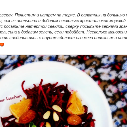
веклу. Почистим и натрем на терке. В салатник на донышко
ла, сок из апельсина и добавим несколько кристалликов морской 
с посыпьте натертой свеклой, сверху посыпьте зернами гра
ельсина и добавим зелень, если подойдет. Несколько мгновени
рошо соединившись с соусом сделает его мега полезным и инт