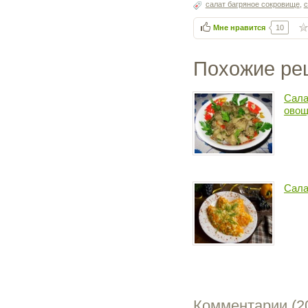
салат багряное сокровище
,
с
Мне нравится
10
Похожие ре
Сала
овощ
Сала
Комментарии (
2