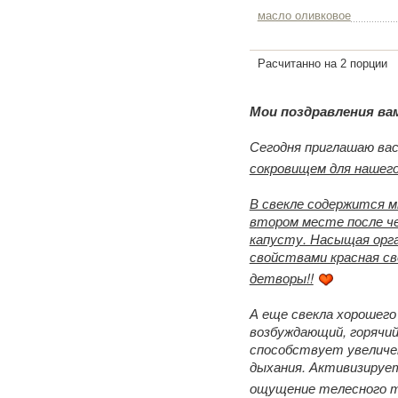
масло оливковое
Расчитанно на 2 порции
Мои поздравления ва
Сегодня приглашаю ва
сокровищем для нашего
В свекле содержится м
втором месте после че
капусту. Насыщая орг
свойствами красная све
детворы!!
А еще свекла хорошего
возбуждающий, горячий
способствует увеличен
дыхания. Активизируе
ощущение телесного те