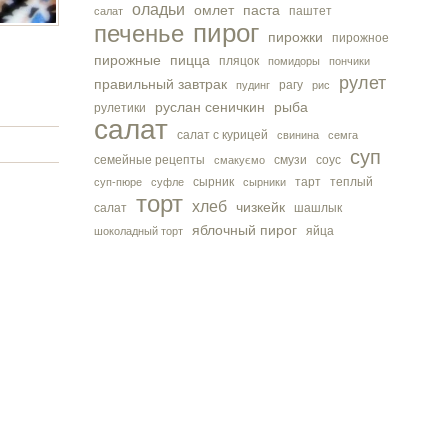
оладьи
омлет
паста
паштет
салат
пирог
печенье
пирожки
пирожное
пирожные
пицца
пляцок
помидоры
пончики
рулет
правильный завтрак
рагу
пудинг
рис
руслан сеничкин
рыба
рулетики
салат
салат с курицей
свинина
семга
суп
семейные рецепты
смузи
соус
смакуємо
сырник
тарт
теплый
суп-пюре
суфле
сырники
торт
хлеб
чизкейк
салат
шашлык
яблочный пирог
яйца
шоколадный торт