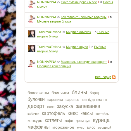
NONNAPINA
Соус "Искандер" к мясу
1
в
Соусы
к мясу
NONNAPINA
Как готовить ленивые голубцы
1
в
Мясные вторые блюда
TravkovaTatiana
Мидии в сливках
1
в
Рыбные
вторые блюда
TravkovaTatiana
Мидии в соусе
1
в
Рыбные
вторые блюда
NONNAPINA
Малосольные огурчики рецепт
1
в
Овощная консервация
Весь эфир
блины
баклажаны
блинчики
борщ
булочки
вареники
варенье
все буде смачно
десерт
запеканка
закуска
желе
кекс
картофель
кексы
кабачки
коктейль
курица
котлеты
конкурс
кофе
крем-суп
маффины
мороженое
мясо
мусс
овощной