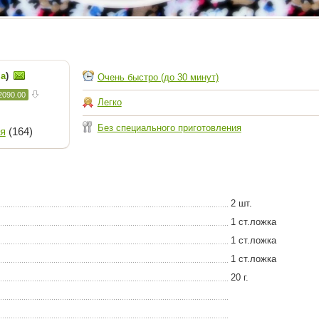
ia
)
Очень быстро (до 30 минут)
2090.00
Легко
Без специального приготовления
я
(164)
2 шт.
1 ст.ложка
1 ст.ложка
1 ст.ложка
20 г.