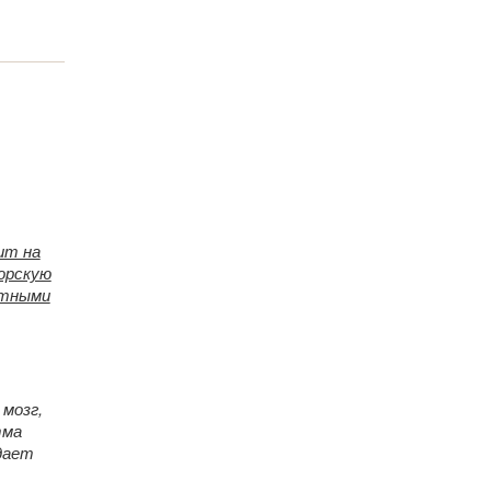
ит на
орскую
нтными
мозг,
тма
дает