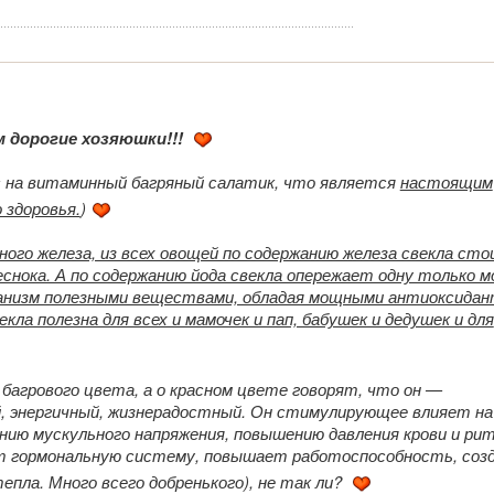
м дорогие хозяюшки!!!
с на витаминный багряный салатик, что является
настоящим
 здоровья.
)
ного железа, из всех овощей по содержанию железа свекла сто
снока. А по содержанию йода свекла опережает одну только м
анизм полезными веществами, обладая мощными антиоксида
кла полезна для всех и мамочек и пап, бабушек и дедушек и для
 багрового цвета, а о красном цвете говорят, что он —
, энергичный, жизнерадостный. Он стимулирующее влияет на 
ию мускульного напряжения, повышению давления крови и ри
т гормональную систему, повышает работоспособность, соз
пла. Много всего добренького), не так ли?