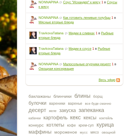
NONNAPINA
Соус "Искандер" к мясу
1
в
Соусы
к мясу
NONNAPINA
Как готовить ленивые голубцы
1
в
Мясные вторые блюда
TravkovaTatiana
Мидии в сливках
1
в
Рыбные
вторые блюда
TravkovaTatiana
Мидии в соусе
1
в
Рыбные
вторые блюда
NONNAPINA
Малосольные огурчики рецепт
1
в
Овощная консервация
Весь эфир
блины
баклажаны
блинчики
борщ
булочки
вареники
варенье
все буде смачно
десерт
запеканка
закуска
желе
кекс
картофель
кексы
кабачки
коктейль
курица
котлеты
конкурс
кофе
крем-суп
маффины
мороженое
мясо
мусс
овощной