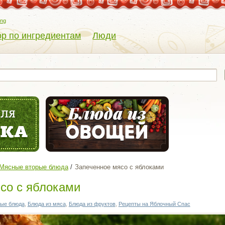
eng
р по ингредиентам
Люди
Мясные вторые блюда
Запеченное мясо с яблоками
со с яблоками
ые блюда
,
Блюда из мяса
,
Блюда из фруктов
,
Рецепты на Яблочный Спас