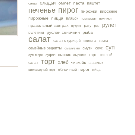
оладьи
омлет
паста
паштет
салат
пирог
печенье
пирожки
пирожное
пирожные
пицца
пляцок
помидоры
пончики
рулет
правильный завтрак
рагу
пудинг
рис
руслан сеничкин
рыба
рулетики
салат
салат с курицей
свинина
семга
суп
семейные рецепты
смузи
соус
смакуємо
сырник
тарт
теплый
суп-пюре
суфле
сырники
торт
хлеб
чизкейк
салат
шашлык
яблочный пирог
яйца
шоколадный торт