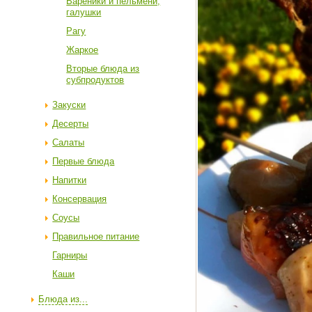
Вареники и пельмени,
галушки
Рагу
Жаркое
Вторые блюда из
субпродуктов
Закуски
Десерты
Салаты
Первые блюда
Напитки
Консервация
Соусы
Правильное питание
Гарниры
Каши
Блюда из...