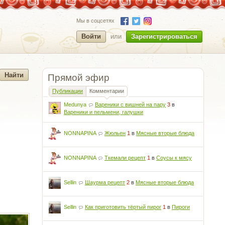
Мы в соцсетях
Войти
или
Зарегистрироваться
Прямой эфир
Публикации
Комментарии
Medunya
Вареники с вишней на пару
3
в
Вареники и пельмени, галушки
NONNAPINA
Жюльен
1
в
Мясные вторые блюда
NONNAPINA
Ткемали рецепт
1
в
Соусы к мясу
Sellin
Шаурма рецепт
2
в
Мясные вторые блюда
Sellin
Как приготовить тёртый пирог
1
в
Пироги