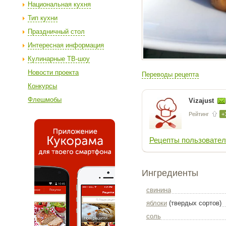
Национальная кухня
Тип кухни
Праздничный стол
Интересная информация
Кулинарные ТВ-шоу
Новости проекта
Переводы рецепта
Конкурсы
Флешмобы
Vizajust
Рейтинг
+
Рецепты пользовател
Ингредиенты
свинина
яблоки
(твердых сортов)
соль