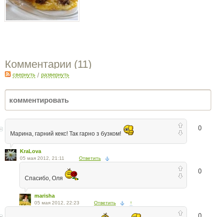
Комментарии (
11
)
свернуть
/
развернуть
0
Марина, гарний кекс! Так гарно з бузком!
KraLova
05 мая 2012, 21:11
Ответить
0
Спасибо, Оля
marisha
05 мая 2012, 22:23
Ответить
↑
0