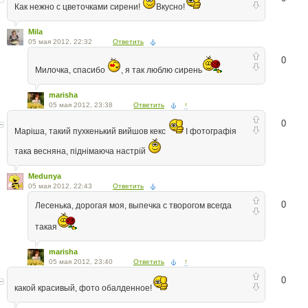
Как нежно с цветочками сирени!
Вкусно!
Mila
05 мая 2012, 22:32
Ответить
0
Милочка, спасибо
, я так люблю сирень
marisha
05 мая 2012, 23:38
Ответить
↑
0
Маріша, такий пухкенький вийшов кекс
І фотографія
така весняна, піднімаюча настрій
Medunya
05 мая 2012, 22:43
Ответить
0
Лесенька, дорогая моя, выпечка с творогом всегда
такая
marisha
05 мая 2012, 23:40
Ответить
↑
0
какой красивый, фото обалденное!