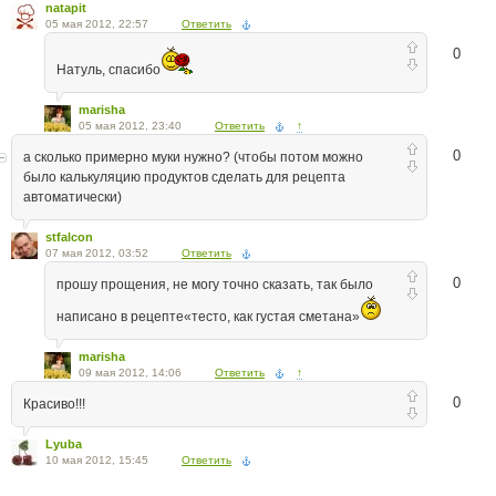
natapit
05 мая 2012, 22:57
Ответить
0
Натуль, спасибо
marisha
05 мая 2012, 23:40
Ответить
↑
0
а сколько примерно муки нужно? (чтобы потом можно
было калькуляцию продуктов сделать для рецепта
автоматически)
stfalcon
07 мая 2012, 03:52
Ответить
0
прошу прощения, не могу точно сказать, так было
написано в рецепте«тесто, как густая сметана»
marisha
09 мая 2012, 14:06
Ответить
↑
0
Красиво!!!
Lyuba
10 мая 2012, 15:45
Ответить