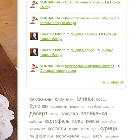
NONNAPINA
Соус "Искандер" к мясу
1
в
Соусы
к мясу
NONNAPINA
Как готовить ленивые голубцы
1
в
Мясные вторые блюда
TravkovaTatiana
Мидии в сливках
1
в
Рыбные
вторые блюда
TravkovaTatiana
Мидии в соусе
1
в
Рыбные
вторые блюда
NONNAPINA
Малосольные огурчики рецепт
1
в
Овощная консервация
Весь эфир
блины
баклажаны
блинчики
борщ
булочки
вареники
варенье
все буде смачно
десерт
запеканка
закуска
желе
кекс
картофель
кексы
кабачки
коктейль
курица
котлеты
конкурс
кофе
крем-суп
маффины
мороженое
мясо
мусс
овощной