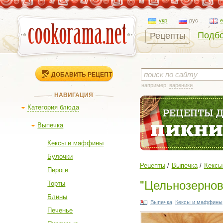
укр
рус
Подбо
Рецепты
ДОБАВИТЬ РЕЦЕПТ
например:
вареники
НАВИГАЦИЯ
Категория блюда
Выпечка
Кексы и маффины
Булочки
Рецепты
Выпечка
Кексы
Пироги
"Цельнозернов
Торты
Блины
Выпечка
,
Кексы и маффины
Печенье