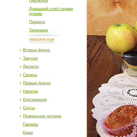
Пирожные
Домашний хлеб своими
руками
Пирожки
Запеканки
показать еще
Вторые блюда
Закуски
Десерты
Салаты
Первые блюда
Напитки
Консервация
Соусы
Правильное питание
Гарниры
Каши