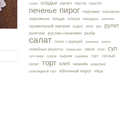
оладьи
омлет
паста
паштет
салат
пирог
печенье
пирожки
пирожное
пирожные
пицца
пляцок
помидоры
пончики
рулет
правильный завтрак
рагу
пудинг
рис
руслан сеничкин
рыба
рулетики
салат
салат с курицей
свинина
семга
суп
семейные рецепты
смузи
соус
смакуємо
сырник
тарт
теплый
суп-пюре
суфле
сырники
торт
хлеб
чизкейк
салат
шашлык
яблочный пирог
яйца
шоколадный торт