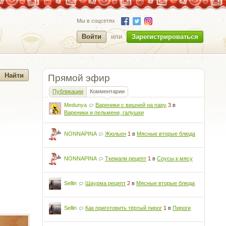
Мы в соцсетях
Войти
или
Зарегистрироваться
Прямой эфир
Публикации
Комментарии
Medunya
Вареники с вишней на пару
3
в
Вареники и пельмени, галушки
NONNAPINA
Жюльен
1
в
Мясные вторые блюда
NONNAPINA
Ткемали рецепт
1
в
Соусы к мясу
Sellin
Шаурма рецепт
2
в
Мясные вторые блюда
Sellin
Как приготовить тёртый пирог
1
в
Пироги