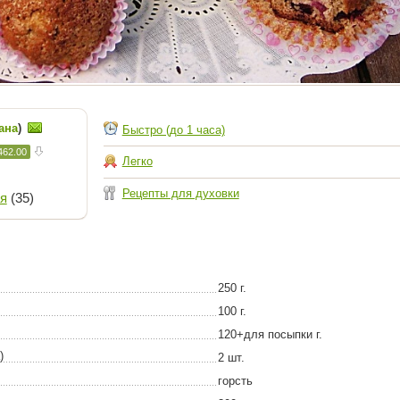
ана
)
Быстро (до 1 часа)
462.00
Легко
Рецепты для духовки
я
(35)
250 г.
100 г.
120+для посыпки г.
)
2 шт.
горсть