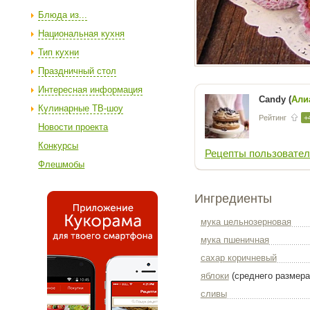
Блюда из...
Национальная кухня
Тип кухни
Праздничный стол
Интересная информация
Candy (
Али
Кулинарные ТВ-шоу
Рейтинг
+
Новости проекта
Конкурсы
Рецепты пользовател
Флешмобы
Ингредиенты
мука цельнозерновая
мука пшеничная
сахар коричневый
яблоки
(среднего размера
сливы