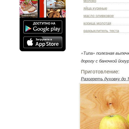
молоко
яйца куриные
масло оливковое
корица молотая
разрыхлитель теста
«Типа» полезная выпеч
дорогу с баночкой йогу
Приготовление:
Разогреть духовку до 1