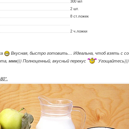
300 мл
2 шт.
8 ст.ложек
2 ч.ложки
ка
Вкусная, быстро готовить… Идеальна, чтоб взять с со
рта, ммм))) Полноценный, вкусный перекус
Угощайтесь)))
80*.