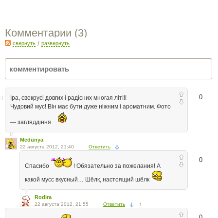
Комментарии (
3
)
свернуть
/
развернуть
0
Іра, свекрусі довгих і радісних многая літ!!!
Чудовий мус! Він має бути дуже ніжним і ароматним. Фото
— загляддіння
Medunya
22 августа 2012, 21:40
Ответить
0
Спасибо
! Обязательно за пожелания! А
какой мусс вкусный… Шёлк, настоящий шёлк
Rodira
22 августа 2012, 21:55
Ответить
↑
0