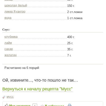
шоколад белый
150 г.
ликер Куантро
2 ст.ложки
вода
1 ст.ложка
Соус:
клубника
400 г.
лайм
25 г.
сахар
35 г.
желатин
7 г.
Расчитанно на 6 порций
Ой, извините..., что-то пошло не так…
Вернуться к началу рецепта "Мусс"
мусс
Мне нравится