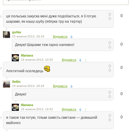
0
ця польська закуска мені дуже подобається, я її готую
шарами, як нашу шубу (яблука тру на тертку)
gutka
15 жовтня 2013, 18:16
Відповісти
0
Дякую! Шарами теж гарно напевно!
Mariana
16 жовтня 2013, 14:52
Відповісти
↑
0
Апетитний оселедець
Sellin
15 жовтня 2013, 18:16
Відповісти
0
Дякую!
Mariana
16 жовтня 2013, 14:52
Відповісти
↑
0
я також так готую, тільки замість сметани — домашній
майонез