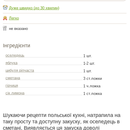
Дуже швидко (до 30 хвилин)
Легко
не вказано
Інгредієнти
оселедець
1 шт.
яблука
1-2 шт.
цибуля ріпчаста
1 шт.
сметана
3 ст.ложки
гірчиця
1 ч.ложка
сік лимона
1 ст.ложка
Шукаючи рецепти польської кухні, натрапила на
таку просту та доступну закуску, як оселедець в
сметані, Виявляється ця закуска доволі