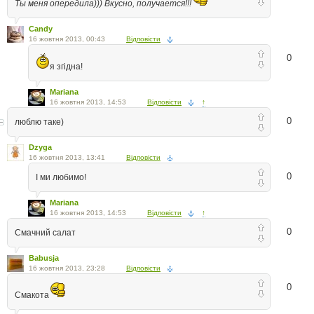
Ты меня опередила))) Вкусно, получается!!!
Candy
16 жовтня 2013, 00:43
Відповісти
0
я згідна!
Mariana
16 жовтня 2013, 14:53
Відповісти
↑
0
люблю таке)
Dzyga
16 жовтня 2013, 13:41
Відповісти
0
І ми любимо!
Mariana
16 жовтня 2013, 14:53
Відповісти
↑
0
Смачний салат
Babusja
16 жовтня 2013, 23:28
Відповісти
0
Смакота