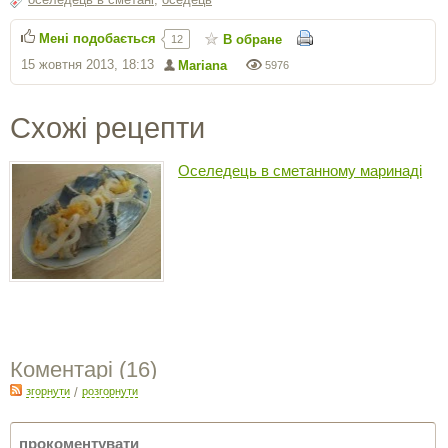
Мені подобається
В обране
12
15 жовтня 2013, 18:13
Mariana
5976
Схожі рецепти
Оселедець в сметанному маринаді
Коментарі (
16
)
згорнути
/
розгорнути