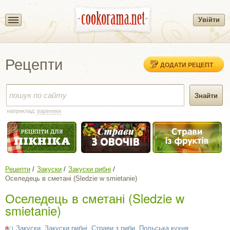
Увійти
Рецепти
ДОДАТИ РЕЦЕПТ
наприклад:
вареники
Рецепти
Закуски
Закуски рибні
Оселедець в сметані (Sledzie w smietanie)
Оселедець в сметані (Sledzie w
smietanie)
Закуски
,
Закуски рибні
,
Страви з риби
,
Польська кухня