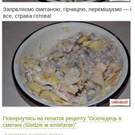
Запрвляємо сметаною, гірчицею, перемішуємо — і
все, страва готова!
Повернутись на початок рецепту "Оселедець в
сметані (Sledzie w smietanie)"
оселедець в сметані
,
оседець