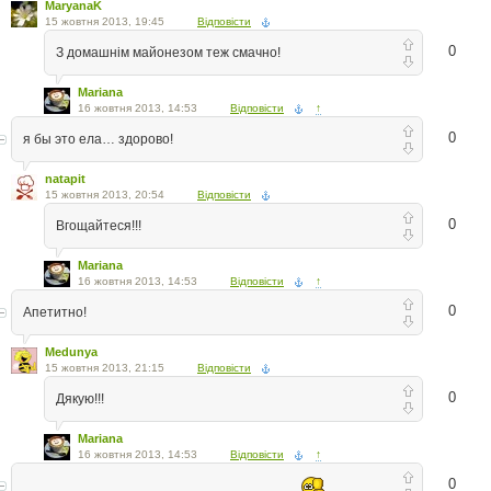
MaryanaK
15 жовтня 2013, 19:45
Відповісти
0
З домашнім майонезом теж смачно!
Mariana
16 жовтня 2013, 14:53
Відповісти
↑
0
я бы это ела… здорово!
natapit
15 жовтня 2013, 20:54
Відповісти
0
Вгощайтеся!!!
Mariana
16 жовтня 2013, 14:53
Відповісти
↑
0
Апетитно!
Medunya
15 жовтня 2013, 21:15
Відповісти
0
Дякую!!!
Mariana
16 жовтня 2013, 14:53
Відповісти
↑
0