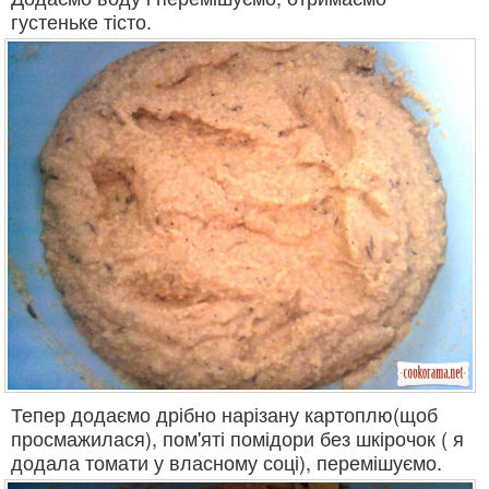
густеньке тісто.
Тепер додаємо дрібно нарізану картоплю(щоб
просмажилася), пом'яті помідори без шкірочок ( я
додала томати у власному соці), перемішуємо.