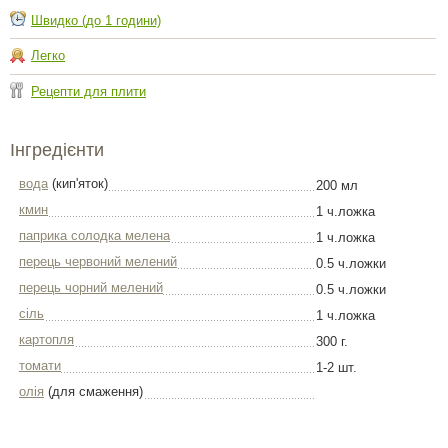
Швидко (до 1 години)
Легко
Рецепти для плити
Інгредієнти
вода
(кип'яток)
200 мл
кмин
1 ч.ложка
паприка солодка мелена
1 ч.ложка
перець червоний мелений
0.5 ч.ложки
перець чорний мелений
0.5 ч.ложки
сіль
1 ч.ложка
картопля
300 г.
томати
1-2 шт.
олія
(для смаження)