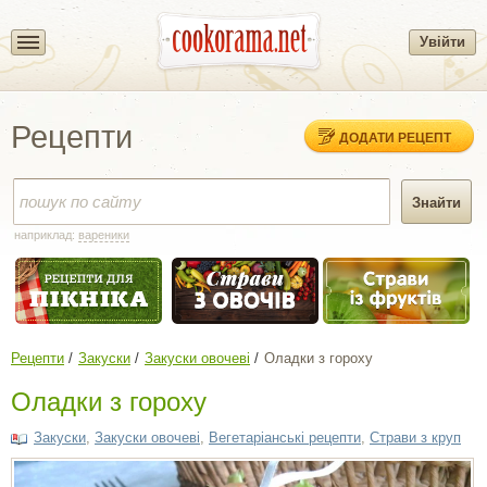
Увійти
Рецепти
ДОДАТИ РЕЦЕПТ
наприклад:
вареники
Рецепти
Закуски
Закуски овочеві
Оладки з гороху
Оладки з гороху
Закуски
,
Закуски овочеві
,
Вегетаріанські рецепти
,
Страви з круп