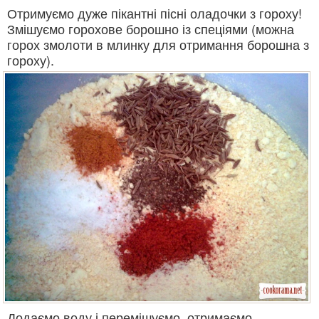
Отримуємо дуже пікантні пісні оладочки з гороху!
Змішуємо горохове борошно із спеціями (можна
горох змолоти в млинку для отримання борошна з
гороху).
Додаємо воду і перемішуємо, отримаємо