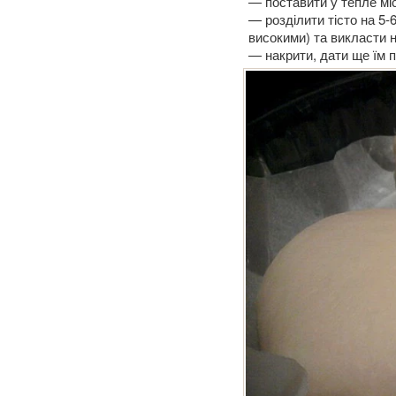
— поставити у тепле мі
— розділити тісто на 5
високими) та викласти н
— накрити, дати ще їм пі