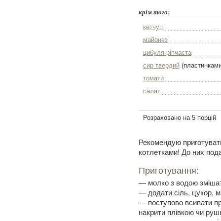
крім того:
кетчуп
майонез
цибуля ріпчаста
сир твердий
(пластинками
томати
салат
Розраховано на 5 порцій
Рекомендую приготувати
котлетками! До них под
Приготування:
— молко з водою змішати
— додати сіль, цукор, м
— поступово всипати про
накрити плівкою чи руш