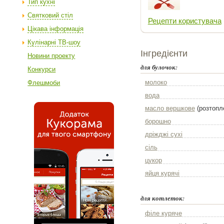
Тип кухні
Святковий стіл
Рецепти користувача
Цікава інформація
Кулінарні ТВ-шоу
Інгредієнти
Новини проекту
для булочок:
Конкурси
молоко
Флешмоби
вода
масло вершкове
(розтопл
борошно
дріжджі сухі
сіль
цукор
яйця курячі
для котлеток:
філе куряче