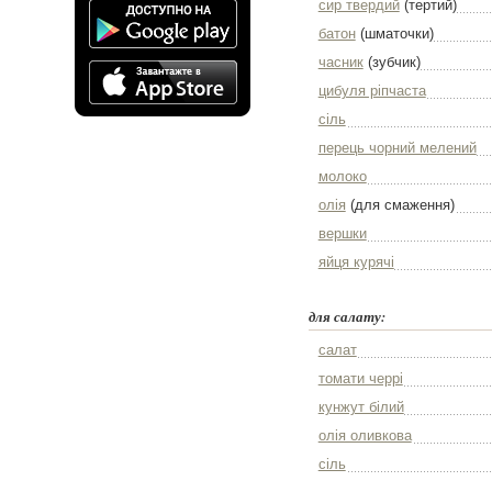
сир твердий
(тертий)
батон
(шматочки)
часник
(зубчик)
цибуля ріпчаста
сіль
перець чорний мелений
молоко
олія
(для смаження)
вершки
яйця курячі
для салату:
салат
томати черрі
кунжут білий
олія оливкова
сіль