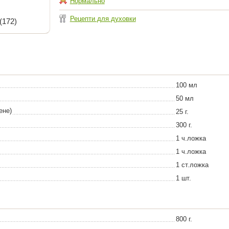
Нормально
Рецепти для духовки
(172)
100 мл
50 мл
ене)
25 г.
300 г.
1 ч.ложка
1 ч.ложка
1 ст.ложка
1 шт.
800 г.