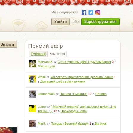
Ми в соцмережах
Увійти
або
Зареєструватися
Прямий ефір
Публікації
Коментарі
MaryanaK
Суп з курячим філе і румбамбаром
2
в
М'ясні супи
Waldi
Усі секрети приготування ідеальної паски
1
в
Домашній хліб своїми руками
kaktus3003
Печиво "Смакота"
17
в
Печиво
Lumo
" Магічний еліксир" для здоровоі шкіри...і не
тільки...;-)
12
в
Прохолодні напої
Marik
Пляцок «Веселий батяр»
1
в
Випічка