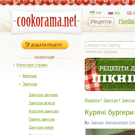
укр
рус
Підбір
Рецепти
ДОДАТИ РЕЦЕПТ
наприклад:
вареники
НАВІГАЦІЯ
Категорія страви
Випічка
Закуски
Закуски овочеві
Рецепти
Закуски
Закуски
Закуски м'ясні
Курячі бургери
Холодні закуски
Гарячі закуски
Закуски
,
Закуски м'ясні
,
Стр
Закуски рибні