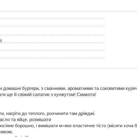
)
 домашні бургери, з смачними, ароматними та соковитими куря
ати ще й свіжий салатик з кунжутом! Смакота!
, нагріти до теплого, розчинити там дріжджі.
асло та яйце, розмішати
сіяне борошно, і вимішати м«яке еластичне тісто (місити хоча б 
ником.