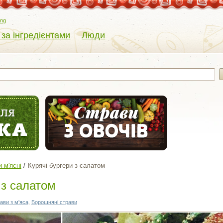
eng
 за інгредієнтами
Люди
 м'ясні
Курячі бургери з салатом
 з салатом
ави з м'яса
,
Борошняні страви