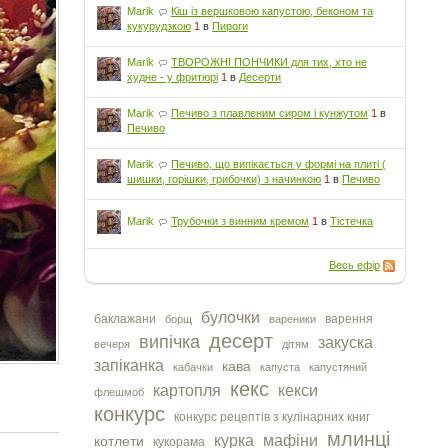
Marik
Кіш із вершковою капустою, беконом та
кукурудзкою
1
в
Пироги
Marik
ТВОРОЖНІ ПОНЧИКИ для тих, хто не
худне - у фритюрі
1
в
Десерти
Marik
Печиво з плавленим сиром і кунжутом
1
в
Печиво
Marik
Печиво, що випікається у формі на плиті (
шишки, горішки, грибочки) з начинкою
1
в
Печиво
Marik
Трубочки з винним кремом
1
в
Тістечка
Весь ефір
булочки
баклажани
варення
борщ
вареники
десерт
випічка
закуска
вечеря
дітям
запіканка
кава
кабачки
капуста
капустяний
кекс
картопля
кекси
флешмоб
конкурс
конкурс рецептів з кулінарних книг
млинці
курка
мафіни
котлети
кукорама