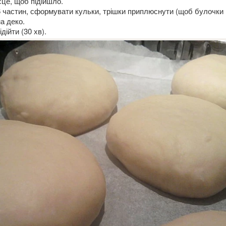
сце, щоб підійшло.
-6 частин, сформувати кульки, трішки приплюснути (щоб булочки
а деко.
дійти (30 хв).