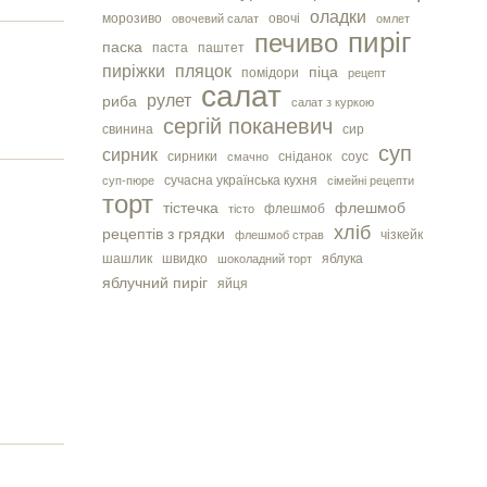
оладки
морозиво
овочі
овочевий салат
омлет
пиріг
печиво
паска
паста
паштет
пиріжки
пляцок
піца
помідори
рецепт
салат
рулет
риба
салат з куркою
сергiй поканевич
свинина
сир
суп
сирник
сирники
сніданок
соус
смачно
сучасна українська кухня
суп-пюре
сімейні рецепти
торт
тістечка
флешмоб
флешмоб
тісто
хліб
рецептів з грядки
чізкейк
флешмоб страв
шашлик
швидко
яблука
шоколадний торт
яблучний пиріг
яйця