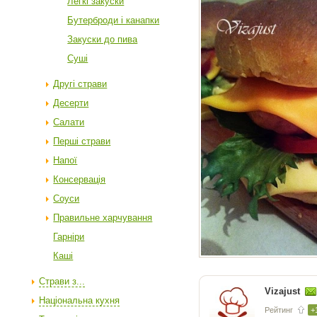
Легкі закуски
Бутерброди і канапки
Закуски до пива
Суші
Другі страви
Десерти
Салати
Перші страви
Напої
Консервація
Соуси
Правильне харчування
Гарніри
Каші
Страви з...
Vizajust
Національна кухня
Рейтинг
+