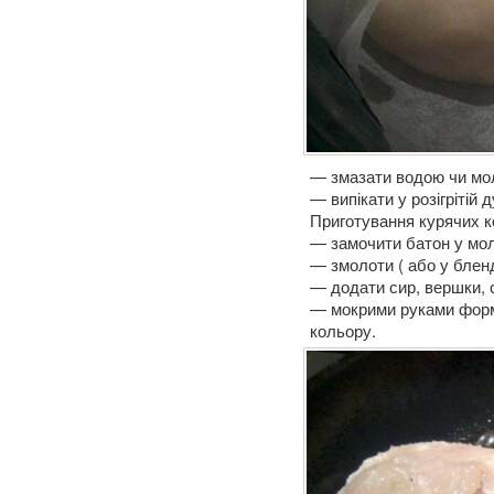
— змазати водою чи мо
— випікати у розігрітій 
Приготування курячих к
— замочити батон у мол
— змолоти ( або у бленд
— додати сир, вершки, 
— мокрими руками форму
кольору.