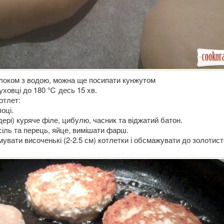
локом з водою, можна ще посипати кунжутом
духовці до 180 ℃ десь 15 хв.
отлет:
оці.
ері) куряче філе, цибулю, часник та віджатий батон.
сіль та перець, яйце, вимішати фарш.
вати височенькі (2-2.5 см) котлетки і обсмажувати до золотист