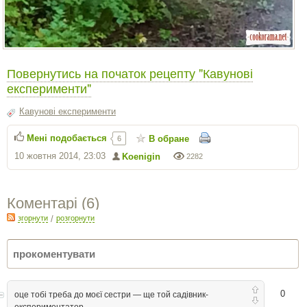
Повернутись на початок рецепту "Кавунові
експерименти"
Кавунові експерименти
Мені подобається
В обране
6
10 жовтня 2014, 23:03
Koenigin
2282
Коментарі (
6
)
згорнути
/
розгорнути
0
оце тобі треба до моєї сестри — ще той садівник-