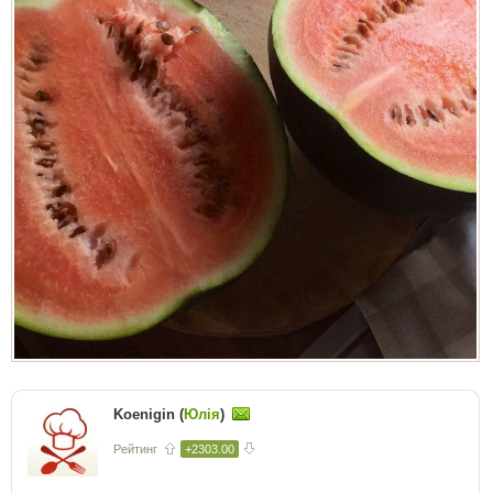
Koenigin (
Юлія
)
Рейтинг
+2303.00