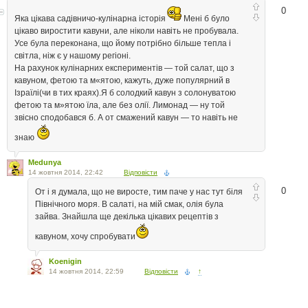
0
Яка цікава садівничо-кулінарна історія
Мені б було
цікаво виростити кавуни, але ніколи навіть не пробувала.
Усе була переконана, що йому потрібно більше тепла і
світла, ніж є у нашому регіоні.
На рахунок кулінарних експериментів — той салат, що з
кавуном, фетою та м«ятою, кажуть, дуже популярний в
Ізраїлі(чи в тих краях).Я б солодкий кавун з солонуватою
фетою та м»ятою їла, але без олії. Лимонад — ну той
звісно сподобався б. А от смажений кавун — то навіть не
знаю
Medunya
14 жовтня 2014, 22:42
Відповісти
0
От і я думала, що не виросте, тим паче у нас тут біля
Північного моря. В салаті, на мій смак, олія була
зайва. Знайшла ще декілька цікавих рецептів з
кавуном, хочу спробувати
Koenigin
14 жовтня 2014, 22:59
Відповісти
↑