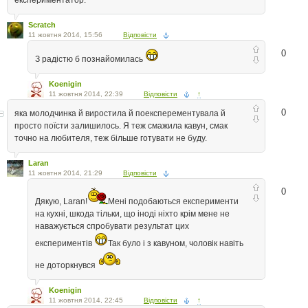
експериментатор.
Scratch
11 жовтня 2014, 15:56
Відповісти
0
З радістю б познайомилась
Koenigin
11 жовтня 2014, 22:39
Відповісти
↑
0
яка молодчинка й виростила й поексперементувала й
просто поїсти залишилось. Я теж смажила кавун, смак
точно на любителя, теж більше готувати не буду.
Laran
11 жовтня 2014, 21:29
Відповісти
0
Дякую, Laran!
Мені подобаються експерименти
на кухні, шкода тільки, що іноді ніхто крім мене не
наважується спробувати результат цих
експериментів
Так було і з кавуном, чоловік навіть
не доторкнувся
Koenigin
11 жовтня 2014, 22:45
Відповісти
↑