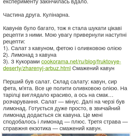
експерименту закінчилась вдало.
Частина друга. Кулінарна.
Кавунів було багато, тож я стала шукати цікаві
рецепти з ними. Мою увагу привернули наступні
рецепти:
1). Салат з кавуном, фетою і оливковою олією
2). Лимонад з кавуна
3). З Кукорами
cookorama.net/ru/blog/fruktovye-
deserty/zharenyj-arbuz.html
Смажений кавун
Перший був салат. Склад салату: кавун, сир
фета, м'ята. Все це полити оливковою олією. На
тарілці виглядало красиво, а ось на смак…
розчарування. Салат — мінус. Далі на черзі був
лимонад. Готується дуже просто, в звичайний
лимонад додається сік кавуна. Це мені
сподобалось і лимонад — плюс. Третя страва —
справжня екзотика — смажений кавун.