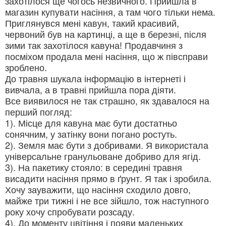
захотілося ще чогось незвичного. Прийшла в
магазин купувати насіння, а там чого тільки нема.
Приглянувся мені кавун, такий красивий,
червоний був на картинці, а ще в березні, після
зими так захотілося кавуна! Продавчиня з
посміхом продала мені насіння, що ж півсправи
зроблено.
До травня шукала інформацію в інтернеті і
вивчала, а в травні прийшла пора діяти.
Все виявилося не так страшно, як здавалося на
перший погляд:
1). Місце для кавуна має бути достатньо
сонячним, у затінку вони погано ростуть.
2). Земля має бути з добривами. Я використала
універсальне гранульоване добриво для ягід.
3). На пакетику стояло: в середині травня
висадити насіння прямо в ґрунт. Я так і зробила.
Хочу зауважити, що насіння сходило довго,
майже три тижні і не все зійшло, тож наступного
року хочу спробувати розсаду.
4). До моменту цвітіння і появи маленьких