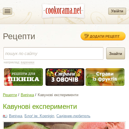
Увійти
Рецепти
ДОДАТИ РЕЦЕПТ
наприклад:
вареники
Рецепти
Випічка
Кавунові експерименти
Кавунові експерименти
Випічка
,
Блоґ ім. Koenigin
,
Садівник-любитель