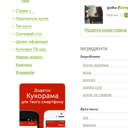
Каші
gutka (
Кате
Страви з...
Рейтинг
+
Національна кухня
Тип кухні
Рецепти користувача
Святковий стіл
Цікава інформація
Інгредієнти
Кулінарні ТВ-шоу
Інгредієнти
Новини проекту
Конкурси
крупа пшоняна
Флешмоби
вода
молоко
дрібка солі
цукор за смаком
Крім того:
ківі
малина