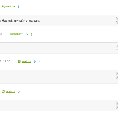
Відповісти
 базарі, звичайне, на вагу.
55
Відповісти
↑
7, 19:35
Відповісти
↑
Відповісти
)