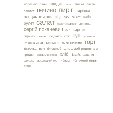
оладки
паска
морозиво
овочі
паста
омлет
пиріг
печиво
пиріжки
паштет
пляцок
піца
риба
помідори
рагу
рецепт
салат
рулет
свинина
салат з куркою
сергiй поканевич
сирник
сир
суп
сирники
сніданок
соус
смачно
суп-пюре
торт
сучасна українська кухня
сімейні рецепти
тістечка
флешмоб рецептів з
флешмоб
тісто
хліб
грядки
чізкейк
шашлик
флешмоб страв
яблучний пиріг
швидко
яблука
шоколадний торт
яйця