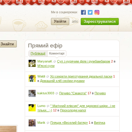
Ми в соцмережах
Увійти
або
Зареєструватися
Прямий ефір
Публікації
Коментарі
MaryanaK
Суп з курячим філе і румбамбаром
2
в
М'ясні супи
Waldi
Усі секрети приготування ідеальної паски
1
в
Домашній хліб своїми руками
kaktus3003
Печиво "Смакота"
17
в
Печиво
Lumo
" Магічний еліксир" для здоровоі шкіри...і не
тільки...;-)
12
в
Прохолодні напої
Marik
Пляцок «Веселий батяр»
1
в
Випічка