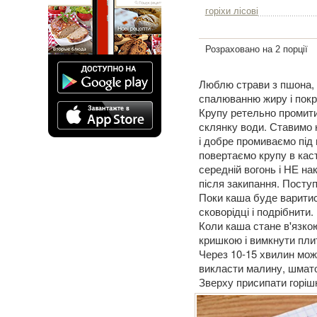
горіхи лісові
Розраховано на 2 порції
Люблю страви з пшона, 
спалюванню жиру і покр
Крупу ретельно промити
склянку води. Ставимо н
і добре промиваємо під
повертаємо крупу в кас
середній вогонь і НЕ н
після закипання. Посту
Поки каша буде варитися,
сковорідці і подрібнити.
Коли каша стане в'язко
кришкою і вимкнути пли
Через 10-15 хвилин мож
викласти малину, шматоч
Зверху присипати горішк