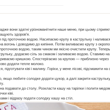
адже вони здатні урізноманітнити наше меню, при цьому сприяю
ащують здоров'я.
 під проточною водою. Насипаємо крупу в каструльку і наливає
а вогонь і доводимо до кипіння. Потім виливаємо крупу з окропо
 проточною водою, таким чином ми якісно очистили крупу. Тепер
трульку, додаємо сіль за смаком і заливаємо водою. Ставимо на
акриваємо кришкою. Спостерігаємо за крупою — приблизно через 
пово додати тепле молоко.
 підготувати ківі і малину. Горіхи, у мене лісові, підсмажити на 
ю, якщо любите солодке додати цукор, а далі закрити каструльк
ту.
на подавати до столу. Розкласти кашу на тарілки і полити медом
ки ківі.
ами і відразу подати солодку кашу на стіл.