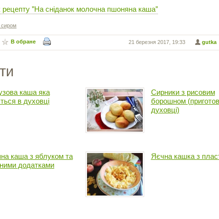
 рецепту "На сніданок молочна пшоняна каша"
з сиром
В обране
21 березня 2017, 19:33
gutka
ти
узова каша яка
Сирники з рисовим
ється в духовці
борошном (приготов
духовці)
яна каша з яблуком та
Яєчна кашка з плас
ними додатками