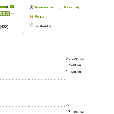
рина
)
Дуже швидко (до 30 хвилин)
5836.00
Легко
не вказано
(488)
0,5 склянки
1 склянка
1 склянка
2-3 шт.
1/3 склянки