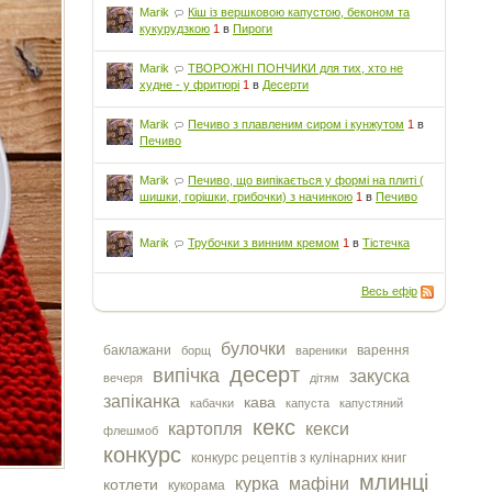
Marik
Кіш із вершковою капустою, беконом та
кукурудзкою
1
в
Пироги
Marik
ТВОРОЖНІ ПОНЧИКИ для тих, хто не
худне - у фритюрі
1
в
Десерти
Marik
Печиво з плавленим сиром і кунжутом
1
в
Печиво
Marik
Печиво, що випікається у формі на плиті (
шишки, горішки, грибочки) з начинкою
1
в
Печиво
Marik
Трубочки з винним кремом
1
в
Тістечка
Весь ефір
булочки
баклажани
варення
борщ
вареники
десерт
випічка
закуска
вечеря
дітям
запіканка
кава
кабачки
капуста
капустяний
кекс
картопля
кекси
флешмоб
конкурс
конкурс рецептів з кулінарних книг
млинці
курка
мафіни
котлети
кукорама