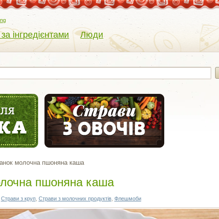
eng
 за інгредієнтами
Люди
данок молочна пшоняна каша
олочна пшоняна каша
,
Страви з круп
,
Страви з молочних продуктів
,
Флешмоби