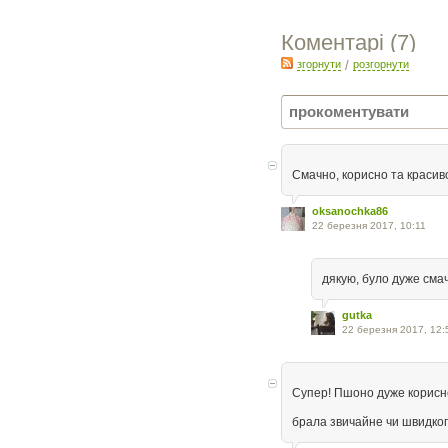
Коментарі (
7
)
згорнути
/
розгорнути
Смачно, корисно та красив
oksanochka86
22 березня 2017, 10:11
дякую, було дуже смач
gutka
22 березня 2017, 12:
Супер! Пшоно дуже корисне
брала звичайне чи швидко