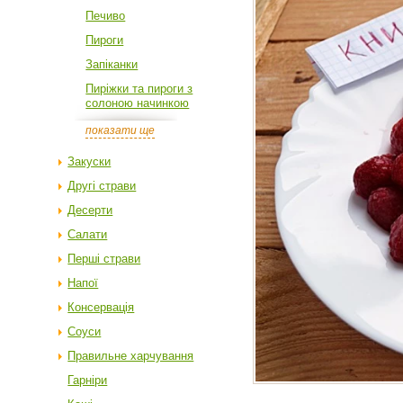
Печиво
Пироги
Запіканки
Пиріжки та пироги з
солоною начинкою
показати ще
Закуски
Другі страви
Десерти
Салати
Перші страви
Напої
Консервація
Соуси
Правильне харчування
Гарніри