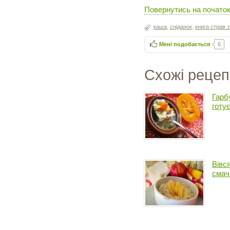
Повернутись на початок
каша
,
сніданок
,
книга страв 
Мені подобається
6
Схожі рецеп
Гарб
готу
Вівс
смач