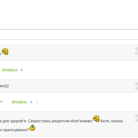
о
.
Відповісти
но)))
54
Відповісти
↑
 для здоров*я. Скористуюсь рецептом обов*язково!
Катю, пшоно
го приготування?