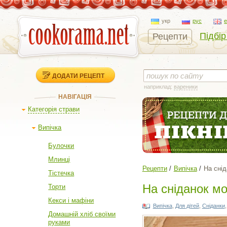
укр
рус
Підбір
Рецепти
ДОДАТИ РЕЦЕПТ
наприклад:
вареники
НАВІГАЦІЯ
Категорія страви
Випічка
Булочки
Млинці
Рецепти
Випічка
На сні
Тістечка
На сніданок м
Торти
Кекси і мафіни
Випічка
,
Для дітей
,
Сніданки
Домашній хліб своїми
руками