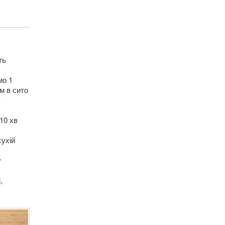
ть
мо 1
м в сито
ь
10 хв
сухій
у
,