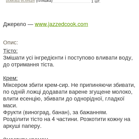
ромова есенція
(пляшка)
1 шт.
Джерело —
www.jazzedcook.com
Опис:
Тісто:
Змішати усі інгредієнти і поступово вливати воду,
до отримання тіста.
Крем:
Міксером збити крем-сир. Не припиняючи збивати,
по одній ложці додавати варене згущене молоко,
влити есенцію, збивати до однорідної, гладкої
маси.
Фрукти (виноград, банан), за бажанням.
Розділити тісто на 4 частини. Розкотити кожну на
аркуші паперу.