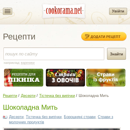
Увійти
Рецепти
ДОДАТИ РЕЦЕПТ
наприклад:
вареники
Рецепти
Десерти
Тістечка без випічки
Шоколадна Мить
Шоколадна Мить
Десерти
,
Тістечка без випічки
,
Борошняні страви
,
Страви з
молочних продуктів