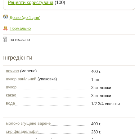
Рецепти користувача
(100)
Довго (до 1 дня)
Нормально
не вказано
Інгредієнти
печиво
(мелене)
400 г.
цукор ванільний
(упаковка)
1 шт.
цукор
3 ст.ложки
какао
3 ст.ложки
вода
1/2-3/4 склянки
молоко згущене варене
400 г.
сир філадельфія
230 г.