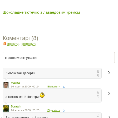
Шоколадне тістечко з лавандовим кремом
Коментарі (
8
)
згорнути
/
розгорнути
0
Люблю такі десерти.
Masha
16 жовтня 2009, 02:24
Відповісти
0
а можна мені! кіла три!
Scratch
16 жовтня 2009, 23:25
Відповісти
0
Виглядає апетитно і смачно.