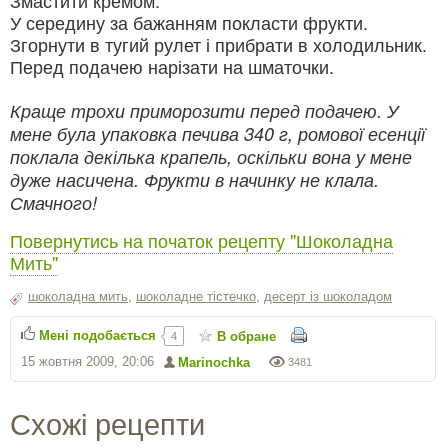
Змастити кремом.
У середину за бажанням покласти фрукти.
Згорнути в тугий рулет і прибрати в холодильник.
Перед подачею нарізати на шматочки.
Краще трохи приморозити перед подачею. У
мене була упаковка печива 340 г, ромової есенції
поклала декілька крапель, оскільки вона у мене
дуже насичена. Фрукти в начинку не клала.
Смачного!
Повернутись на початок рецепту "Шоколадна
Мить"
шоколадна мить
,
шоколадне тістечко
,
десерт із шоколадом
Мені подобається
В обране
4
15 жовтня 2009, 20:06
Marinochka
3481
Схожі рецепти