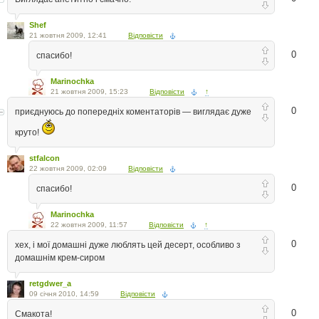
Shef
21 жовтня 2009, 12:41
Відповісти
0
спасибо!
Marinochka
21 жовтня 2009, 15:23
Відповісти
↑
0
приєднуюсь до попередніх коментаторів — виглядає дуже
круто!
stfalcon
22 жовтня 2009, 02:09
Відповісти
0
спасибо!
Marinochka
22 жовтня 2009, 11:57
Відповісти
↑
0
хех, і мої домашні дуже люблять цей десерт, особливо з
домашнім крем-сиром
retgdwer_a
09 січня 2010, 14:59
Відповісти
0
Смакота!