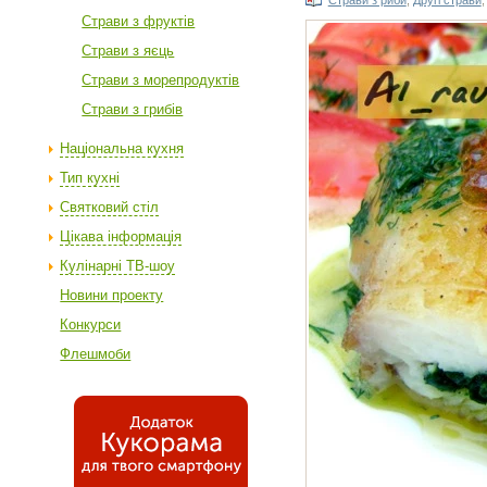
Страви з риби
,
Другі страви
Страви з фруктів
Cтрави з яєць
Страви з морепродуктів
Страви з грибів
Національна кухня
Тип кухні
Святковий стіл
Цікава інформація
Кулінарні ТВ-шоу
Новини проекту
Конкурси
Флешмоби