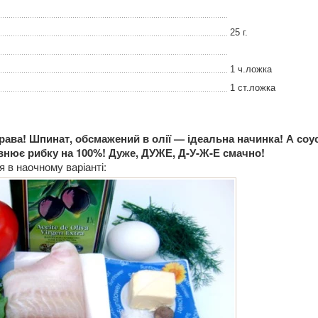
25 г.
1 ч.ложка
1 ст.ложка
ава! Шпинат, обсмажений в олії — ідеальна начинка! А соус
нює рибку на 100%! Дуже, ДУЖЕ, Д-У-Ж-Е смачно!
 в наочному варіанті: