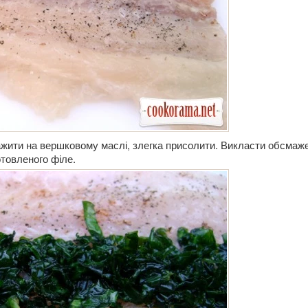
ажити на вершковому маслі, злегка присолити. Викласти обсмаж
отовленого філе.