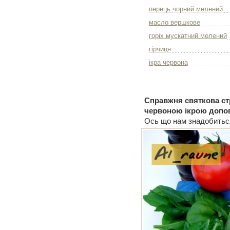
перець чорний мелений
масло вершкове
горіх мускатний мелений
гірчиця
ікра червона
Справжня святкова стр
червоною ікрою допов
Ось що нам знадобиться