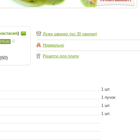
настасия
)
Дуже швидко (до 30 хвилин)
379.00
Нормально
Рецепти для плити
(60)
1 шт.
1 пучок
1 шт.
1 шт.