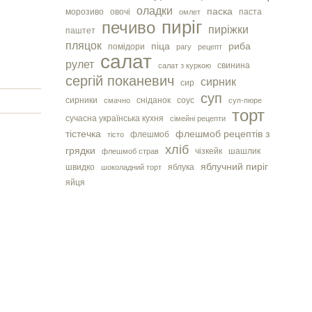
оладки
паска
морозиво
овочі
паста
омлет
пиріг
печиво
пиріжки
паштет
пляцок
піца
риба
помідори
рагу
рецепт
салат
рулет
свинина
салат з куркою
сергiй поканевич
сирник
сир
суп
сирники
сніданок
соус
смачно
суп-пюре
торт
сучасна українська кухня
сімейні рецепти
тістечка
флешмоб рецептів з
флешмоб
тісто
хліб
грядки
чізкейк
шашлик
флешмоб страв
яблучний пиріг
швидко
яблука
шоколадний торт
яйця