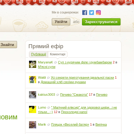
Ми в соцмережах
Увійти
або
Зареєструватися
Прямий ефір
Публікації
Коментарі
MaryanaK
Суп з курячим філе і румбамбаром
2
в
М'ясні супи
Waldi
Усі секрети приготування ідеальної паски
1
в
Домашній хліб своїми руками
kaktus3003
Печиво "Смакота"
17
в
Печиво
Lumo
" Магічний еліксир" для здоровоі шкіри...і не
тільки...;-)
12
в
Прохолодні напої
повим
Marik
Пляцок «Веселий батяр»
1
в
Випічка