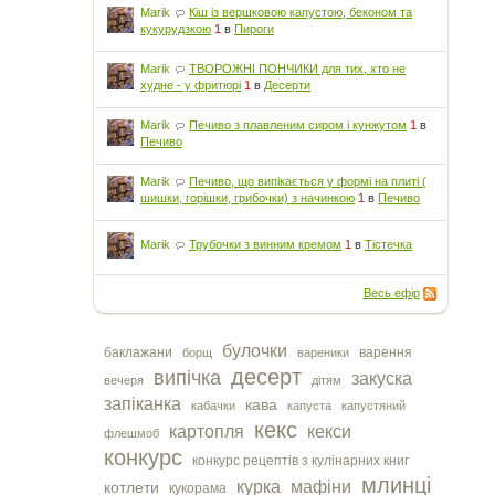
Marik
Кіш із вершковою капустою, беконом та
кукурудзкою
1
в
Пироги
Marik
ТВОРОЖНІ ПОНЧИКИ для тих, хто не
худне - у фритюрі
1
в
Десерти
Marik
Печиво з плавленим сиром і кунжутом
1
в
Печиво
Marik
Печиво, що випікається у формі на плиті (
шишки, горішки, грибочки) з начинкою
1
в
Печиво
Marik
Трубочки з винним кремом
1
в
Тістечка
Весь ефір
булочки
баклажани
варення
борщ
вареники
десерт
випічка
закуска
вечеря
дітям
запіканка
кава
кабачки
капуста
капустяний
кекс
картопля
кекси
флешмоб
конкурс
конкурс рецептів з кулінарних книг
млинці
курка
мафіни
котлети
кукорама