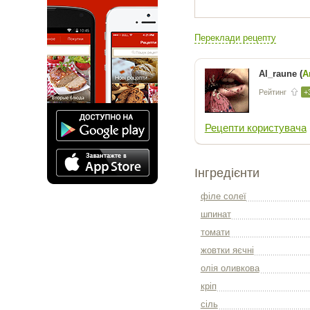
Переклади рецепту
Al_raune (
А
Рейтинг
+
Рецепти користувача
Інгредієнти
філе солеї
шпинат
томати
жовтки яєчні
олія оливкова
кріп
сіль