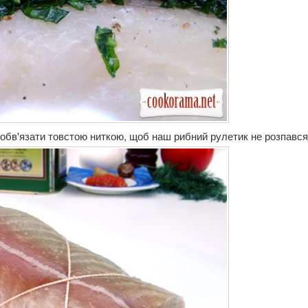
 обв'язати товстою ниткою, щоб наш рибний рулетик не розпався