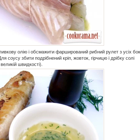
оливкову олію і обсмажити фарширований рибний рулет з усіх бок
ля соусу збити подрібнений кріп, жовток, гірчицю і дрібку солі
великій швидкості).