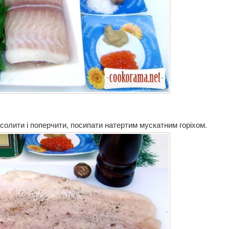
солити і поперчити, посипати натертим мускатним горіхом.