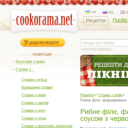
укр
рус
Підбір
Рецепти
ДОДАТИ РЕЦЕПТ
наприклад:
вареники
НАВІГАЦІЯ
Категорія страви
Страви з...
Страви з м'яса
Борошняні страви
Страви з риби
Рецепти
Страви з риби
Рибне філе, фаршироване ш
Страви з овочів
Рибне філе, ф
Страви з круп
соусом з черв
Страви з птиці
Страви з молочних продуктів