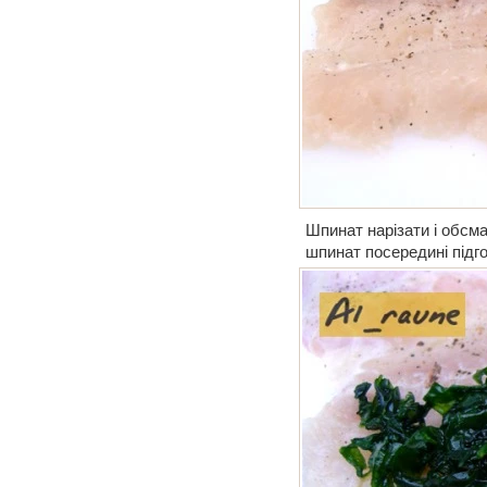
Шпинат нарізати і обсм
шпинат посередині підг