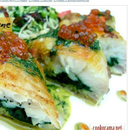
,
Рибні другі страви
,
Страви з овочів
,
Страви з морепродуктів