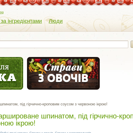
eng
 за інгредієнтами
Люди
пинатом, під гірчично-кроповим соусом з червоною ікрою!
аршироване шпинатом, під гірчично-кро
оною ікрою!