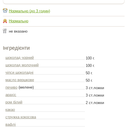
Нормально (до 3 годин)
Нормально
не вказано
Інгредієнти
шоколад чорний
100 г.
шоколад молочний
100 г.
чіпси шоколадні
50 г.
масло вершкове
50 г.
печиво
(мелене)
3 ст.ложки
арахіс
3 ст.ложки
ром білий
2 ст.ложки
какао
стружка кокосова
вафлі