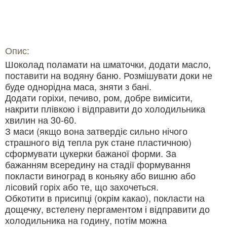
Опис:
Шоколад поламати на шматочки, додати масло,
поставити на водяну баню. Розмішувати доки не
буде однорідна маса, зняти з бані.
Додати горіхи, печиво, ром, добре вимісити,
накрити плівкою і відправити до холодильника
хвилин на 30-60.
З маси (якщо вона затвердіє сильно нічого
страшного від тепла рук стане пластичною)
сформувати цукерки бажаної форми. За
бажанням всередину на стадії формування
покласти виноград в коньяку або вишню або
лісовий горіх або те, що захочеться.
Обкотити в присипці (окрім какао), покласти на
дощечку, встелену пергаментом і відправити до
холодильника на годину, потім можна