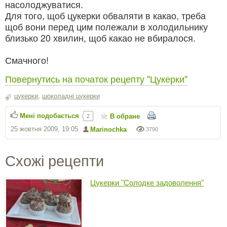
насолоджуватися.
Для того, щоб цукерки обваляти в какао, треба
щоб вони перед цим полежали в холодильнику
близько 20 хвилин, щоб какао не вбиралося.
Смачного!
Повернутись на початок рецепту "Цукерки"
цукерки
,
шоколадні цукерки
Мені подобається
В обране
2
25 жовтня 2009, 19:05
Marinochka
3790
Схожі рецепти
Цукерки "Солодке задоволення"