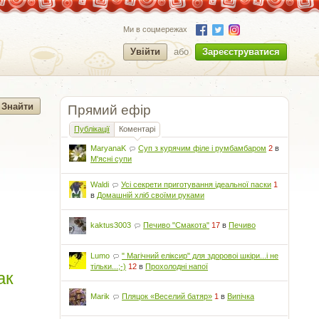
Ми в соцмережах
Увійти
або
Зареєструватися
Прямий ефір
Публікації
Коментарі
MaryanaK
Суп з курячим філе і румбамбаром
2
в
М'ясні супи
Waldi
Усі секрети приготування ідеальної паски
1
в
Домашній хліб своїми руками
kaktus3003
Печиво "Смакота"
17
в
Печиво
Lumo
" Магічний еліксир" для здоровоі шкіри...і не
тільки...;-)
12
в
Прохолодні напої
ак
Marik
Пляцок «Веселий батяр»
1
в
Випічка