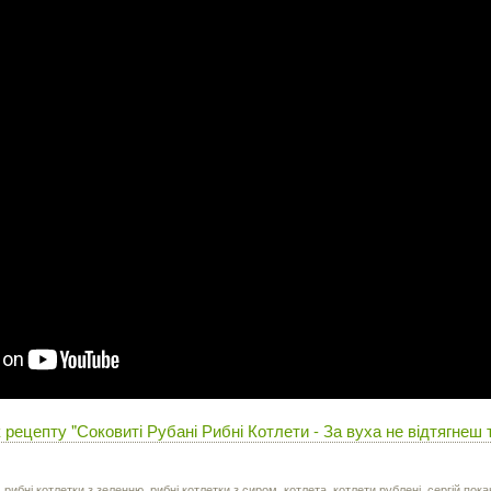
рецепту "Соковиті Рубані Рибні Котлети - За вуха не відтягнеш 
,
рибні котлетки з зеленню
,
рибні котлетки з сиром
,
котлета
,
котлети рублені
,
сергiй пок