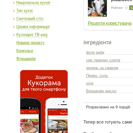
Національна кухня
Рейтинг
+
Тип кухні
Святковий стіл
Рецепти користувача
Цікава інформація
Кулінарні ТВ-шоу
Інгредієнти
Новини проекту
Конкурси
філе риби
Флешмоби
сир твердих сортів
зелень за смаком
Перец, соль
олія
Вершкове масло
Розраховано на 9 порцій
Тепер все готують саме