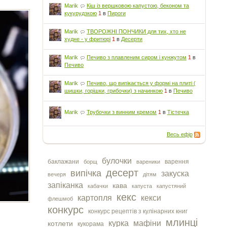
Marik
Кіш із вершковою капустою, беконом та
кукурудзкою
1
в
Пироги
Marik
ТВОРОЖНІ ПОНЧИКИ для тих, хто не
худне - у фритюрі
1
в
Десерти
Marik
Печиво з плавленим сиром і кунжутом
1
в
Печиво
Marik
Печиво, що випікається у формі на плиті (
шишки, горішки, грибочки) з начинкою
1
в
Печиво
Marik
Трубочки з винним кремом
1
в
Тістечка
Весь ефір
булочки
баклажани
варення
борщ
вареники
десерт
випічка
закуска
вечеря
дітям
запіканка
кава
кабачки
капуста
капустяний
кекс
картопля
кекси
флешмоб
конкурс
конкурс рецептів з кулінарних книг
млинці
курка
мафіни
котлети
кукорама