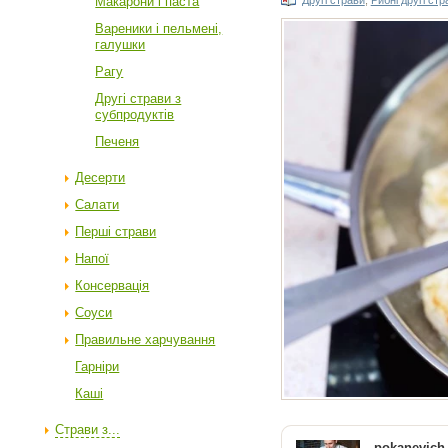
Макарони і паста
Другі страви
,
Рибні другі стр
Вареники і пельмені,
галушки
Рагу
Другі страви з
субпродуктів
Печеня
Десерти
Салати
Перші страви
Напої
Консервація
Соуси
Правильне харчування
Гарніри
Каші
Страви з...
pokanevic