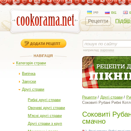
укр
рус
Підбір
Рецепти
ДОДАТИ РЕЦЕПТ
наприклад:
вареники
НАВІГАЦІЯ
Категорія страви
Випічка
Закуски
Другі страви
Рецепти
Другі страви
Ри
Рибні другі страви
Соковиті Рубані Рибні Котл
Овочеві другі страви
Соковиті Рубан
М'ясні другі страви
смачно
Другі страви з круп