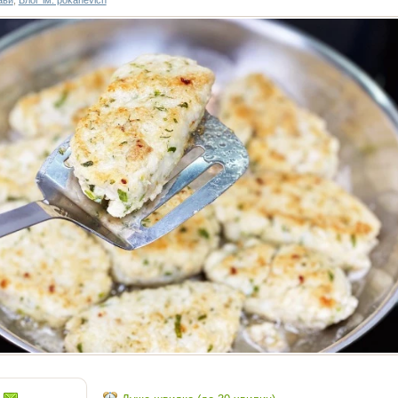
ави
,
Блоґ ім. pokanevich
h