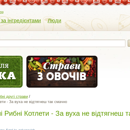
eng
 за інгредієнтами
Люди
бні другі страви
ети - За вуха не відтягнеш так смачно
і Рибні Котлети - За вуха не відтягнеш т