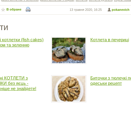
В обране
13 травня 2020, 16:25
pokanevich
ти
 котлетки (fish cakes)
Котлета в печериці
ром та зеленню
ні КОТЛЕТИ з
Биточки з тюлечкі п
КИ без яєць -
одеськи рецепт
ніше не знайдете!