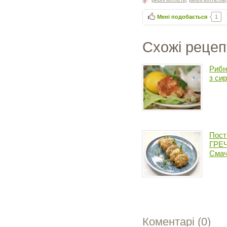
Мені подобається
1
Схожі рецеп
Рибні
з си
Пост
ГРЕЧ
Смач
Коментарі (
0
)