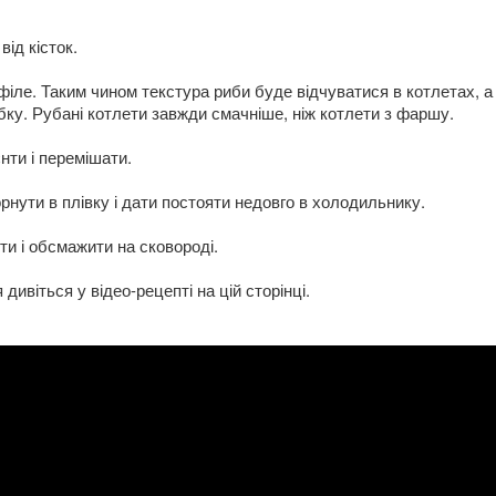
ід кісток.
іле. Таким чином текстура риби буде відчуватися в котлетах, а
бку. Рубані котлети завжди смачніше, ніж котлети з фаршу.
нти і перемішати.
нути в плівку і дати постояти недовго в холодильнику.
ти і обсмажити на сковороді.
дивіться у відео-рецепті на цій сторінці.