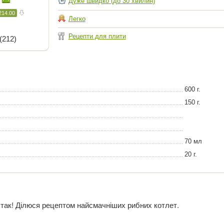
Дуже швидко (до 30 хвилин)
214.00
Легко
Рецепти для плити
(212)
600 г.
150 г.
70 мл
20 г.
 так! Ділюся рецептом найсмачніших рибних котлет.