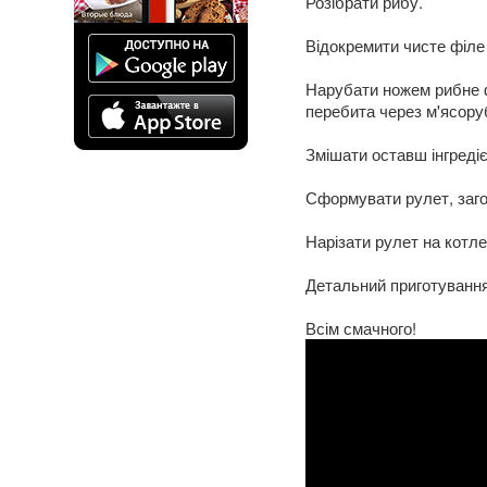
Розібрати рибу.
Відокремити чисте філе в
Нарубати ножем рибне ф
перебита через м'ясору
Змішати оставш інгредіє
Сформувати рулет, загор
Нарізати рулет на котле
Детальний приготування 
Всім смачного!