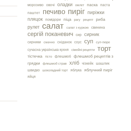
оладки
паска
морозиво
овочі
паста
омлет
пиріг
печиво
пиріжки
паштет
пляцок
піца
риба
помідори
рагу
рецепт
салат
рулет
свинина
салат з куркою
сергiй поканевич
сирник
сир
суп
сирники
сніданок
соус
смачно
суп-пюре
торт
сучасна українська кухня
сімейні рецепти
тістечка
флешмоб рецептів з
флешмоб
тісто
хліб
грядки
чізкейк
шашлик
флешмоб страв
яблучний пиріг
швидко
яблука
шоколадний торт
яйця