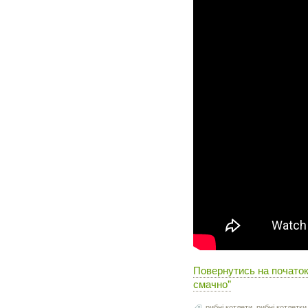
Повернутись на початок 
смачно"
рибні котлети
,
рибні котлетки