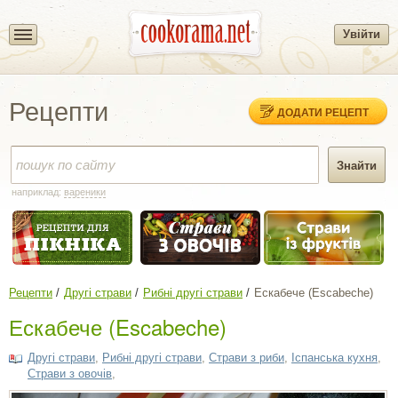
Увійти
Рецепти
ДОДАТИ РЕЦЕПТ
наприклад:
вареники
Рецепти
Другі страви
Рибні другі страви
Ескабече (Escabeche)
Ескабече (Escabeche)
Другі страви
,
Рибні другі страви
,
Страви з риби
,
Іспанська кухня
,
Страви з овочів
,