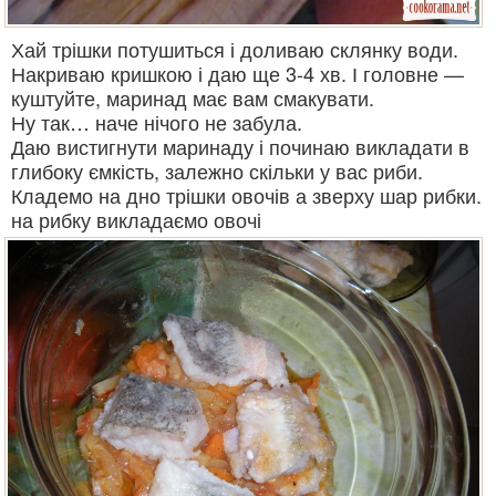
Хай трішки потушиться і доливаю склянку води.
Накриваю кришкою і даю ще 3-4 хв. І головне —
куштуйте, маринад має вам смакувати.
Ну так… наче нічого не забула.
Даю вистигнути маринаду і починаю викладати в
глибоку ємкість, залежно скільки у вас риби.
Кладемо на дно трішки овочів а зверху шар рибки.
на рибку викладаємо овочі