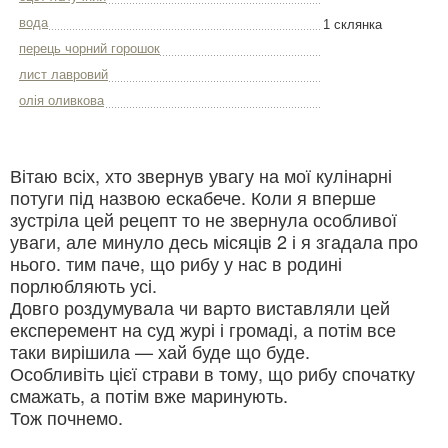
вода
1 склянка
перець чорний горошок
лист лавровий
олія оливкова
Вітаю всіх, хто звернув увагу на мої кулінарні
потуги під назвою ескабече. Коли я вперше
зустріла цей рецепт то не звернула особливої
уваги, але минуло десь місяців 2 і я згадала про
нього. тим паче, що рибу у нас в родині
порлюбляють усі.
Довго роздумувала чи варто виставляли цей
експеремент на суд журі і громаді, а потім все
таки вирішила — хай буде що буде.
Особливіть цієї страви в тому, що рибу спочатку
смажать, а потім вже маринують.
Тож почнемо.