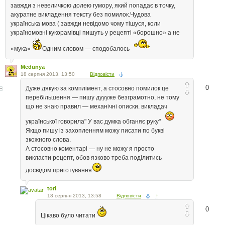
завжди з невеличкою долею гумору, який попадає в точку,
акуратне викладення тексту без помилок.Чудова
українська мова ( завжди невідомо чому тішуся, коли
україномовні кукорамівці пишуть у рецепті «борошно» а не
«мука»
Одним словом — сподобалось
Medunya
18 серпня 2013, 13:50
Відповісти
0
Дуже дякую за комплімент, а стосовно помилок це
перебільшення — пишу дуууже безграмотно, не тому
що не знаю правил — механічні описки. викладач
української говорила" У вас думка обганяє руку"
Якщо пишу із захопленням можу писати по букві
зкожного слова.
А стосовно коментарі — ну не можу я просто
викласти рецепт, обов язково треба поділитись
досвідом приготування
tori
18 серпня 2013, 13:58
Відповісти
↑
0
Цікаво було читати