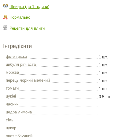
Швидко (до 1 години)
Нормально
Рецепти для плити
Інгредієнти
філе тріски
1 шт.
цибуля ріпчаста
1 шт.
морква
1 шт.
перець чорний мелений
1 шт.
томати
1 шт.
цукіні
0.5 шт.
часник
цедра лимона
сіль
цукор
оцет яблучний