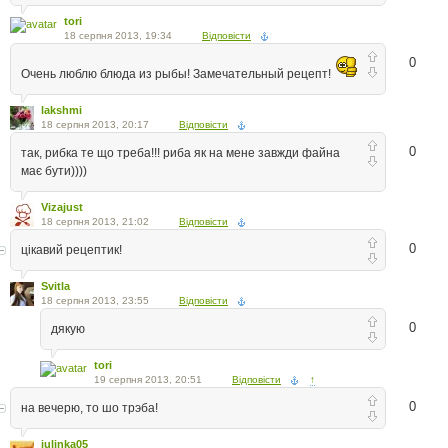
tori
18 серпня 2013, 19:34
Відповісти
0
Очень люблю блюда из рыбы! Замечательный рецепт!
lakshmi
18 серпня 2013, 20:17
Відповісти
0
так, рибка те що треба!!! риба як на мене завжди файна
має бути))))
Vizajust
18 серпня 2013, 21:02
Відповісти
0
цікавий рецептик!
Svitla
18 серпня 2013, 23:55
Відповісти
0
дякую
tori
19 серпня 2013, 20:51
Відповісти
↑
0
на вечерю, то шо трэба!
julinka05