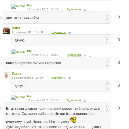
tori
18 серпня 2013, 13:48
Відповісти
↑
0
апетитненька рибка
Marta
18 серпня 2013, 12:38
Відповісти
0
дякую
tori
18 серпня 2013, 13:48
Відповісти
↑
0
шикарна рибка! смачна і корисна!
Dzyga
18 серпня 2013, 13:00
Відповісти
0
дякую
tori
18 серпня 2013, 13:48
Відповісти
↑
0
Віта, такий цікавий і оригінальний рецепт вибрала ти для
конкурсу. Смажена риба, а потім ще й замаринована в
смачному соусі. Незвично і інтригуюче
Дуже подобається твоя словесна подача страви — цікаво,