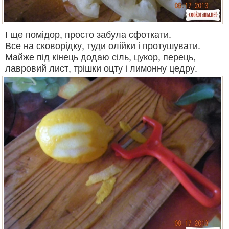
І ще помідор, просто забула сфоткати.
Все на сковорідку, туди олійки і протушувати.
Майже під кінець додаю сіль, цукор, перець,
лавровий лист, трішки оцту і лимонну цедру.