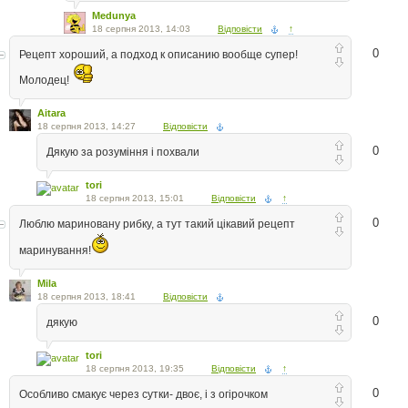
Medunya
18 серпня 2013, 14:03
Відповісти
↑
0
Рецепт хороший, а подход к описанию вообще супер!
Молодец!
Aitara
18 серпня 2013, 14:27
Відповісти
0
Дякую за розуміння і похвали
tori
18 серпня 2013, 15:01
Відповісти
↑
0
Люблю мариновану рибку, а тут такий цікавий рецепт
маринування!
Mila
18 серпня 2013, 18:41
Відповісти
0
дякую
tori
18 серпня 2013, 19:35
Відповісти
↑
0
Особливо смакує через сутки- двоє, і з огірочком