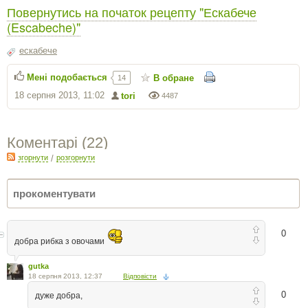
Повернутись на початок рецепту "Ескабече
(Escabeche)"
ескабече
Мені подобається
В обране
14
18 серпня 2013, 11:02
tori
4487
Коментарі (
22
)
згорнути
/
розгорнути
0
добра рибка з овочами
gutka
18 серпня 2013, 12:37
Відповісти
0
дуже добра,