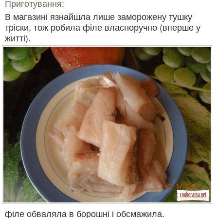
Приготування:
В магазині язнайшла лише заморожену тушку
тріски, тож робила філе власноручно (вперше у
житті).
філе обваляла в борошні і обсмажила.