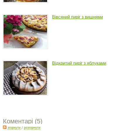
Вівсяний пиріг з вишнями
Відкритий пиріг з яблуками
Коментарі (
5
)
згорнути
/
розгорнути