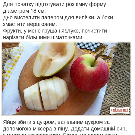
Для початку підготувати роз’ємну форму
діаметром 18 см.
Дно вистелити папером для випічки, а боки
змастити вершковим.
Фрукти, у мене груша і яблуко, почистити і
нарізати більшими шматочками.
Яйця збити з цукром, ванільним цукром за
допомогою міксера в піну. Додати домашній сир,
кімнатної температури. Ретельно перемішати.