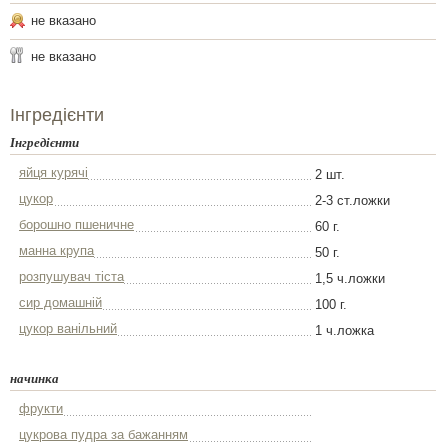
не вказано
не вказано
Інгредієнти
Інгредієнти
яйця курячі
2 шт.
цукор
2-3 ст.ложки
борошно пшеничне
60 г.
манна крупа
50 г.
розпушувач тіста
1,5 ч.ложки
сир домашній
100 г.
цукор ванільний
1 ч.ложка
начинка
фрукти
цукрова пудра за бажанням