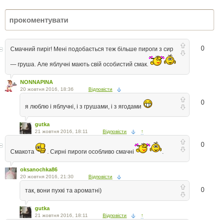
0
Смачний пиріг! Мені подобається теж більше пироги з сир
— груша. Але яблучні мають свій особистий смак.
NONNAPINA
20 жовтня 2016, 18:36
Відповісти
0
я люблю і яблучні, і з грушами, і з ягодами
gutka
21 жовтня 2016, 18:11
Відповісти
↑
0
Смакота
. Сирні пироги особливо смачні
.
oksanochka86
20 жовтня 2016, 21:30
Відповісти
0
так, вони пухкі та ароматні)
gutka
21 жовтня 2016, 18:11
Відповісти
↑