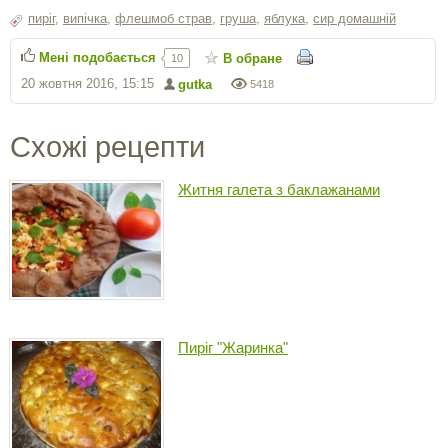
пиріг
,
випічка
,
флешмоб страв
,
груша
,
яблука
,
сир домашній
Мені подобається
В обране
10
20 жовтня 2016, 15:15
gutka
5418
Схожі рецепти
Житня галета з баклажанами
Пиріг "Жаринка"