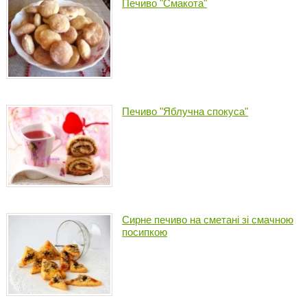
Печиво "Смакота"
Печиво "Яблучна спокуса"
Сирне печиво на сметані зі смачною
посипкою