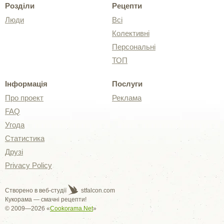
Розділи
Рецепти
Люди
Всі
Колективні
Персональні
ТОП
Інформація
Послуги
Про проект
Реклама
FAQ
Угода
Статистика
Друзі
Privacy Policy
Створено в веб-студії
stfalcon.com
Кукорама — смачні рецепти!
© 2009—2026 «
Cookorama.Net
»