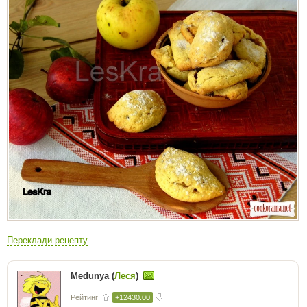
Переклади рецепту
Medunya (
Леся
)
Рейтинг
+12430.00