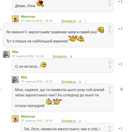
+1
Дякую, Лєна
Medunya
07 жовтня 2011, 18:32
Відповісти
↑
+1
Як смачно! С карпатським травяним чаем в самий раз!
Тут я перша на найбільший вареник!
Mila
07 жовтня 2011, 16:19
Відповісти
+1
О, не встигла...!
Mila
07 жовтня 2011, 16:23
Відповісти
↑
0
Міла, надіюся, що ти привезла цього року собі річний
запас карпатського чаю? Бо солодощі до нього ти
готуєш пречудові!
Medunya
07 жовтня 2011, 18:33
Відповісти
↑
+1
Так, Леся, привезла карпатського чаю и собі, і