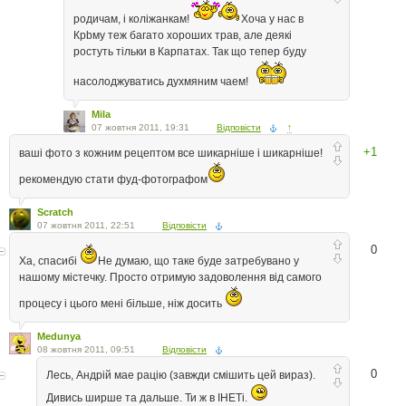
родичам, і коліжанкам!
Хоча у нас в
Крbму теж багато хороших трав, але деякі
ростуть тільки в Карпатах. Так що тепер буду
насолоджуватись духмяним чаем!
Mila
07 жовтня 2011, 19:31
Відповісти
↑
+1
ваші фото з кожним рецептом все шикарніше і шикарніше!
рекомендую стати фуд-фотографом
Scratch
07 жовтня 2011, 22:51
Відповісти
0
Ха, спасибі
Не думаю, що таке буде затребувано у
нашому містечку. Просто отримую задоволення від самого
процесу і цього мені більше, ніж досить
Medunya
08 жовтня 2011, 09:51
Відповісти
0
Лесь, Андрiй мае рацiю (завжди смiшить цей вираз).
Дивись ширше та дальше. Ти ж в IНЕТi.