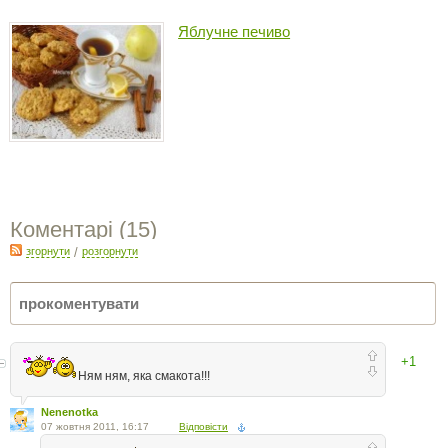
Яблучне печиво
Коментарі (
15
)
згорнути
/
розгорнути
+1
Ням ням, яка смакота!!!
Nenenotka
07 жовтня 2011, 16:17
Відповісти