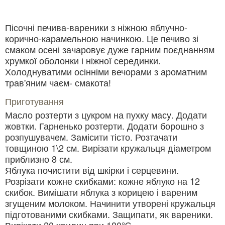
Пісочні печива-вареники з ніжною яблучно-
корично-карамельною начинкою. Це печиво зі
смаком осені зачаровує дуже гарним поєднанням
хрумкої оболонки і ніжної серединки.
Холоднуватими осінніми вечорами з ароматним
трав'яним чаєм- смакота!
Приготування
Масло розтерти з цукром на пухку масу. Додати
жовтки. Гарненько розтерти. Додати борошно з
розпушувачем. Замісити тісто. Розтачати
товщиною 1\2 см. Вирізати кружальця діаметром
приблизно 8 см.
Яблука почистити від шкірки і серцевини.
Розрізати кожне скибками: кожне яблуко на 12
скибок. Вимішати яблука з корицею і вареним
згущеним молоком. Начинити утворені кружальця
підготованими скибками. Защипати, як вареники.
Випікати 20 хвилин при 180℃.