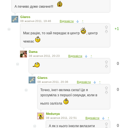
А печиво дуже смачне!!!
Glaros
08 жовтня 2011, 19:46
Відповісти
↑
+1
Має рацію, то хай передає в центр
, центр
чекеає
Dama
08 жовтня 2011, 20:23
Відповісти
↑
0
Glaros
08 жовтня 2011, 20:36
Відповісти
↑
0
Точно, інет-велика сила! Це я
зрозуміла з першої секунди, коли в
нього залізла
Medunya
08 жовтня 2011, 22:51
Відповісти
↑
0
А як з нього iнколи вилазити