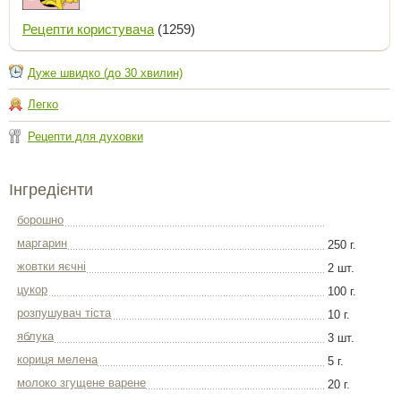
Рецепти користувача
(1259)
Дуже швидко (до 30 хвилин)
Легко
Рецепти для духовки
Інгредієнти
борошно
маргарин
250 г.
жовтки яєчні
2 шт.
цукор
100 г.
розпушувач тіста
10 г.
яблука
3 шт.
кориця мелена
5 г.
молоко згущене варене
20 г.