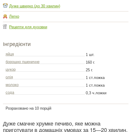
Дуже швидко (до 30 хвилин)
Легко
Рецепти для духовки
Інгредієнти
яйця
1 шт.
борошно пшеничне
160 г.
цукор
25 г.
олія
1 ст.ложка
молоко
1 ст.ложка
сода
0,3 ч.ложки
Розраховано на 10 порцій
Дуже смачне хрумке печиво, яке можна
приготувати в домашніх умовах за 15—20 хвилин.