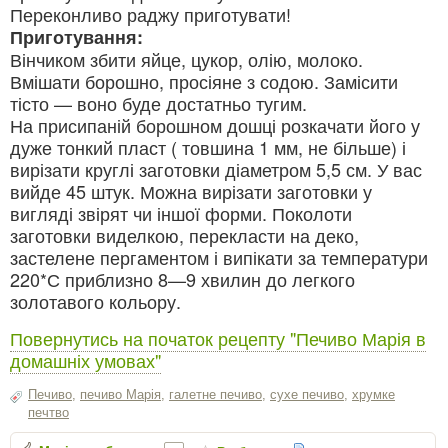
Переконливо раджу приготувати!
Приготування:
Вінчиком збити яйце, цукор, олію, молоко.
Вмішати борошно, просіяне з содою. Замісити
тісто — воно буде достатньо тугим.
На присипаній борошном дошці розкачати його у
дуже тонкий пласт ( товшина 1 мм, не більше) і
вирізати круглі заготовки діаметром 5,5 см. У вас
вийде 45 штук. Можна вирізати заготовки у
вигляді звірят чи іншої форми. Поколоти
заготовки виделкою, перекласти на деко,
застелене пергаментом і випікати за температури
220*С приблизно 8—9 хвилин до легкого
золотавого кольору.
Повернутись на початок рецепту "Печиво Марія в
домашніх умовах"
Печиво
,
печиво Марія
,
галетне печиво
,
сухе печиво
,
хрумке
печтво