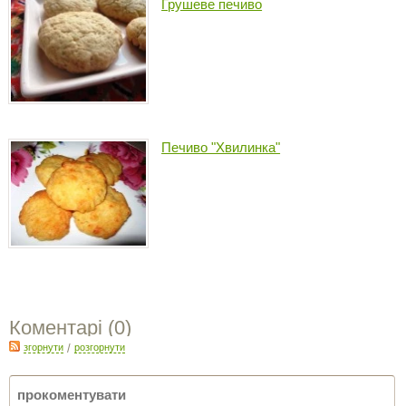
Грушеве печиво
Печиво "Хвилинка"
Коментарі (
0
)
згорнути
/
розгорнути