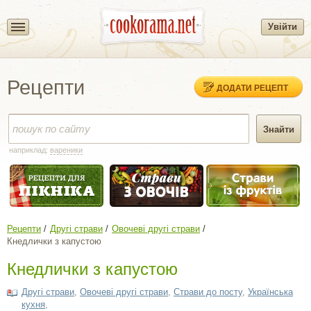
Увійти
Рецепти
ДОДАТИ РЕЦЕПТ
наприклад:
вареники
Рецепти
Другі страви
Овочеві другі страви
Кнедлички з капустою
Кнедлички з капустою
Другі страви
,
Овочеві другі страви
,
Страви до посту
,
Українська
кухня
,