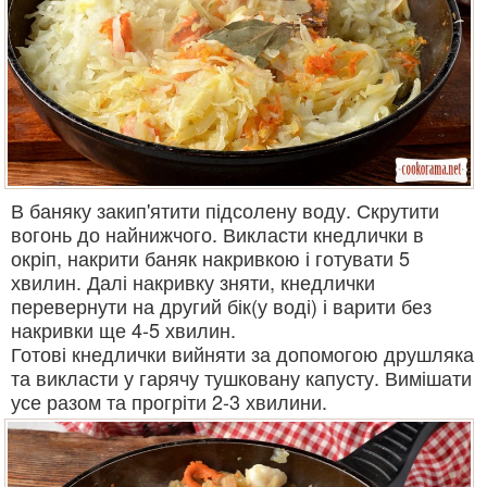
В баняку закип'ятити підсолену воду. Скрутити
вогонь до найнижчого. Викласти кнедлички в
окріп, накрити баняк накривкою і готувати 5
хвилин. Далі накривку зняти, кнедлички
перевернути на другий бік(у воді) і варити без
накривки ще 4-5 хвилин.
Готові кнедлички вийняти за допомогою друшляка
та викласти у гарячу тушковану капусту. Вимішати
усе разом та прогріти 2-3 хвилини.