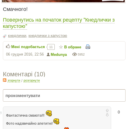
Смачного!
Повернутись на початок рецепту "Кнедлички з
капустою"
кнедлички
,
кнедлички з капустою
Мені подобається
В обране
11
06 грудня 2016, 22:56
Medunya
5952
Коментарі (
10
)
згорнути
/
розгорнути
0
Фантастична смакота!!!
Фото надзвичайно апетитні!