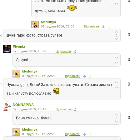
0
Система вікових харчування українців —
дуже цікава тема
Medunya
07 грудня 2016, 22:06
Відповісти
↑
0
Дуже гарні фото, страва супер!
Pivonia
07 грудня 2016, 13:20
Відповісти
0
Дякую!
Medunya
07 грудня 2016, 22:08
Відповісти
↑
0
Чудова ідея, Лесю! Захотілось приготувати. Страва зимова
та й капусту полюбляємо
NONNAPINA
07 грудня 2016, 13:41
Відповісти
0
Вона смачна. Дуже!
Medunya
07 грудня 2016, 22:08
Відповісти
↑