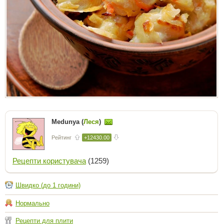
Medunya (
Леся
)
Рейтинг
+12430.00
Рецепти користувача
(1259)
Швидко (до 1 години)
Нормально
Рецепти для плити