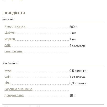
Інгредієнти
капуста
Капуста свіжа
500 г.
Цибуля
2 шт.
морква
1 шт.
олія
4 ст.ложки
сіль, перець
Кнедлички
вода
0,5 склянки
олія
1 ст.ложка
сіль
0,3 ч.ложки
борошно пшеничне
дріжджі свіжі
15 г.