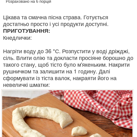
Розраховано на 6 порцій
Цікава та смачна пісна страва. Готується
достатньо просто і усі продукти доступні.
ПРИГОТУВАННЯ:
Кнедлички:
Нагріти воду до 36 *С. Розпустити у воді дріжджі,
сіль. Влити олію та докласти просіяне борошно до
такого стану, щоб тісто було м'якеньким. Накрити
рушничком та залишити на 1 годину. Далі
сформувати із тіста валок, накраяти його на
невеличкі шматки: