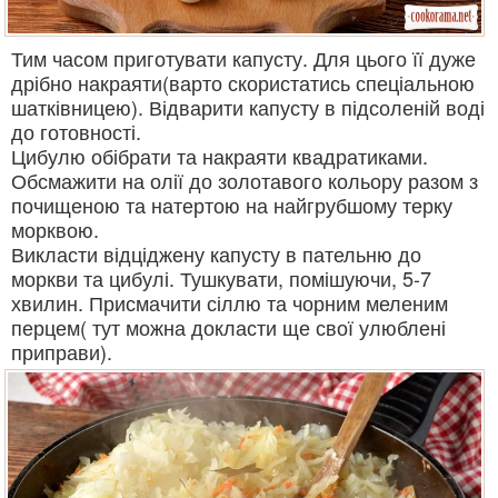
Тим часом приготувати капусту. Для цього її дуже
дрібно накраяти(варто скористатись спеціальною
шатківницею). Відварити капусту в підсоленій воді
до готовності.
Цибулю обібрати та накраяти квадратиками.
Обсмажити на олії до золотавого кольору разом з
почищеною та натертою на найгрубшому терку
морквою.
Викласти відціджену капусту в пательню до
моркви та цибулі. Тушкувати, помішуючи, 5-7
хвилин. Присмачити сіллю та чорним меленим
перцем( тут можна докласти ще свої улюблені
приправи).