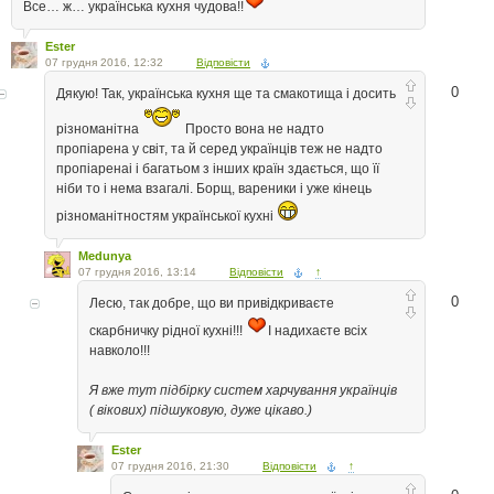
Все… ж… українська кухня чудова!!
Ester
07 грудня 2016, 12:32
Відповісти
0
Дякую! Так, українська кухня ще та смакотища і досить
різноманітна
Просто вона не надто
пропіарена у світ, та й серед українців теж не надто
пропіаренаі і багатьом з інших країн здається, що її
ніби то і нема взагалі. Борщ, вареники і уже кінець
різноманітностям української кухні
Medunya
07 грудня 2016, 13:14
Відповісти
↑
0
Лесю, так добре, що ви привідкриваєте
скарбничку рідної кухні!!!
І надихаєте всіх
навколо!!!
Я вже тут підбірку систем харчування українців
( вікових) підшуковую, дуже цікаво.)
Ester
07 грудня 2016, 21:30
Відповісти
↑