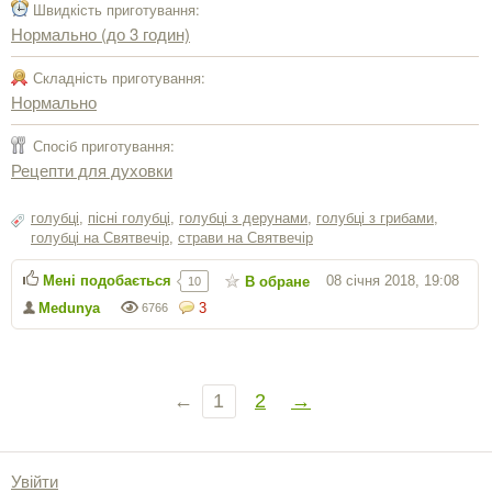
Швидкість приготування:
Нормально (до 3 годин)
Складність приготування:
Нормально
Спосіб приготування:
Рецепти для духовки
голубці
,
пісні голубці
,
голубці з дерунами
,
голубці з грибами
,
голубці на Святвечір
,
страви на Святвечір
Мені подобається
08 січня 2018, 19:08
В обране
10
Medunya
3
6766
←
1
2
→
Увійти