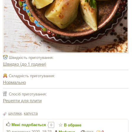
Швидкість приготування:
Швидко (до 1 години)
Складність приготування:
Нормально
Спосіб приготування:
Рецепти для плити
шуляки
,
капуста
Мені подобається
В обране
0
30 листопада 2020, 18:23