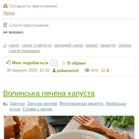
Складність приготування:
Легко
Спосіб приготування:
не вказано
салат
,
салат з капусти
,
овочевий салат
,
рецепт
,
рецепти
,
салати
,
сергiй поканевич
Мені подобається
В обране
1
30 березня 2020, 15:16
pokanevich
0
3978
Волинська печена капуста
Закуски
,
Закуски овочеві
,
Вегетаріанські рецепти
,
Українська
кухня
,
Страви з овочів