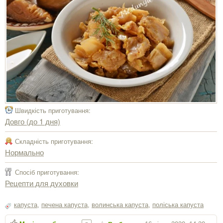
Швидкість приготування:
Довго (до 1 дня)
Складність приготування:
Нормально
Спосіб приготування:
Рецепти для духовки
капуста
,
печена капуста
,
волинська капуста
,
поліська капуста