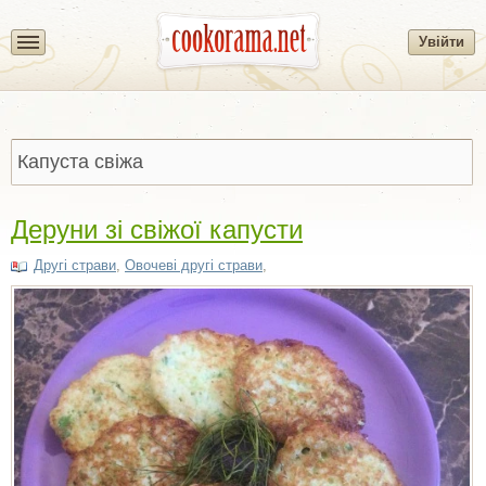
Увійти
Деруни зі свіжої капусти
Другі страви
,
Овочеві другі страви
,