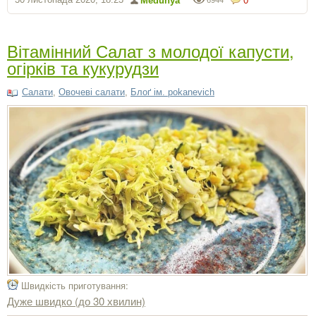
Medunya
0
6944
Вітамінний Салат з молодої капусти,
огірків та кукурудзи
Салати
,
Овочеві салати
,
Блоґ ім. pokanevich
Швидкість приготування:
Дуже швидко (до 30 хвилин)