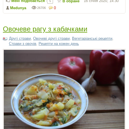
Мені подобається
16 січня 2020, 14:30
В обране
5
Medunya
0
26706
Овочеве рагу з кабачками
Другі страви
,
Овочеві другі страви
,
Вегетаріанські рецепти
,
Страви з овочів
,
Рецепти на кожен день