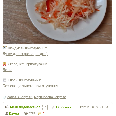
Швидкість приготування:
Дуже довго (понад 1 дня)
Складність приготування:
Легко
Спосіб приготування:
Без спеціального приготування
салат з капусти
,
маринована капуста
Мені подобається
21 квітня 2018, 21:23
В обране
7
Dzyga
7
3795