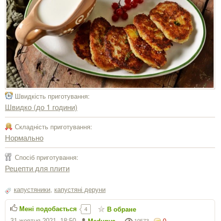
Швидкість приготування:
Швидко (до 1 години)
Складність приготування:
Нормально
Спосіб приготування:
Рецепти для плити
капустяники
,
капустяні деруни
Мені подобається
В обране
4
31 жовтня 2021, 18:50