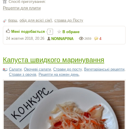
Спосіб приготування:
Рецепти для плити
борщ
,
обід для всієї сім'ї
,
страва до Посту
Мені подобається
В обране
7
24 жовтня 2018, 20:26
NONNAPINA
4
2659
Капуста швидкого маринування
Салати
,
Овочеві салати
,
Страви до посту
,
Вегетаріанські рецепти
,
Страви з овочів
,
Рецепти на кожен день
,