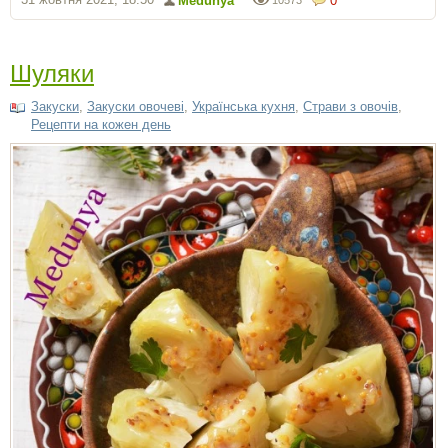
Medunya
0
10573
Шуляки
Закуски
,
Закуски овочеві
,
Українська кухня
,
Страви з овочів
,
Рецепти на кожен день