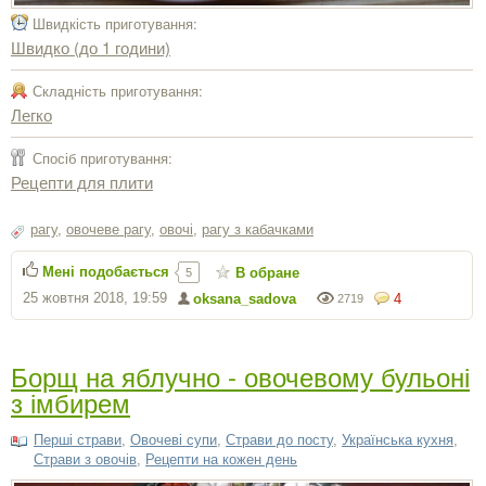
Швидкість приготування:
Швидко (до 1 години)
Складність приготування:
Легко
Спосіб приготування:
Рецепти для плити
рагу
,
овочеве рагу
,
овочі
,
рагу з кабачками
Мені подобається
В обране
5
25 жовтня 2018, 19:59
oksana_sadova
4
2719
Борщ на яблучно - овочевому бульоні
з імбирем
Перші страви
,
Овочеві супи
,
Страви до посту
,
Українська кухня
,
Страви з овочів
,
Рецепти на кожен день