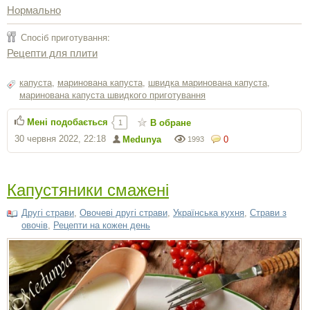
Нормально
Спосіб приготування:
Рецепти для плити
капуста
,
маринована капуста
,
швидка маринована капуста
,
маринована капуста швидкого приготування
Мені подобається
В обране
1
30 червня 2022, 22:18
Medunya
0
1993
Капустяники смажені
Другі страви
,
Овочеві другі страви
,
Українська кухня
,
Страви з
овочів
,
Рецепти на кожен день