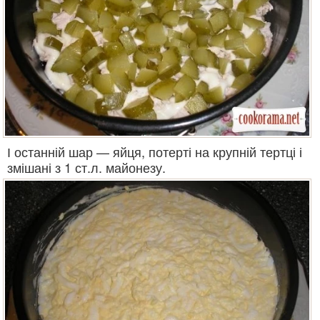
І останній шар — яйця, потерті на крупній тертці і
змішані з 1 ст.л. майонезу.