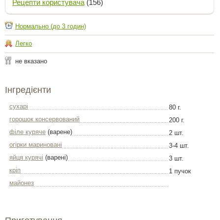
Рецепти користувача
(156)
Нормально (до 3 годин)
Легко
не вказано
Інгредієнти
сухарі
80 г.
горошок консервований
200 г.
філе куряче
(варене)
2 шт.
огірки мариновані
3-4 шт.
яйця курячі
(варені)
3 шт.
кріп
1 пучок
майонез
Приготування