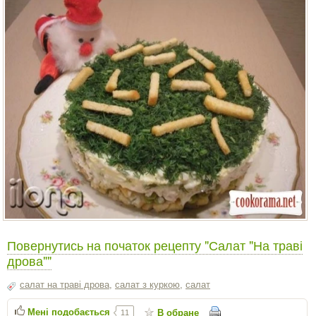
Повернутись на початок рецепту "Салат "На траві
дрова""
салат на траві дрова
,
салат з куркою
,
салат
Мені подобається
В обране
11