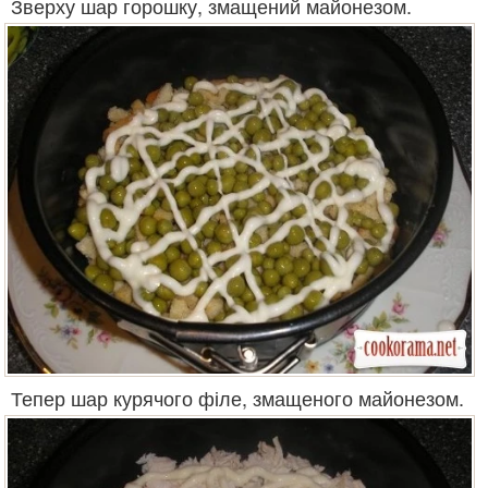
Зверху шар горошку, змащений майонезом.
Тепер шар курячого філе, змащеного майонезом.