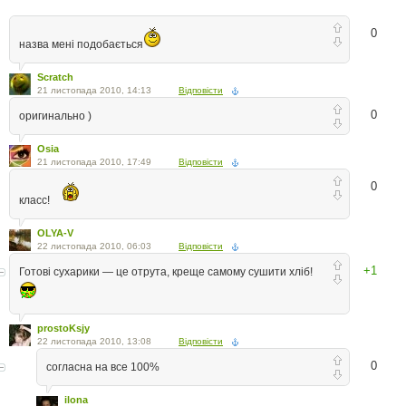
0
назва мені подобається
Scratch
21 листопада 2010, 14:13
Відповісти
0
оригинально )
Osia
21 листопада 2010, 17:49
Відповісти
0
класс!
OLYA-V
22 листопада 2010, 06:03
Відповісти
+1
Готові сухарики — це отрута, креще самому сушити хліб!
prostoKsjy
22 листопада 2010, 13:08
Відповісти
0
согласна на все 100%
ilona