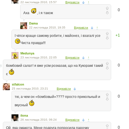
22 листопада 2010, 15:57
Відповісти
↑
0
Аха
, і я також
Dama
22 листопада 2010, 19:35
Відповісти
↑
+1
І чіпси краще самому робити, і майонез, і взагалі усе
Чиста правда!!!
Medunya
23 листопада 2010, 22:05
Відповісти
↑
0
бомбовий салат! я вже усім розказав, що на Кукорамі такий
є
stfalcon
25 листопада 2010, 23:21
Відповісти
0
тю, а чем он «бомбовый»???? просто прикольный и
вкусный
ilona
26 листопада 2010, 06:24
Відповісти
↑
0
Ой, яка смакота. Мене подруга попросила парочку