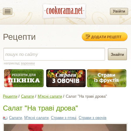
Увійти
Рецепти
ДОДАТИ РЕЦЕПТ
наприклад:
вареники
Рецепти
Салати
М'ясні салати
Салат "На траві дрова"
Салат "На траві дрова"
Салати
,
М'ясні салати
,
Страви з птиці
,
Страви з овочів