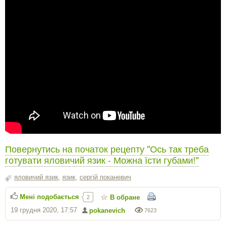
Повернутись на початок рецепту "Ось так треба
готувати яловичий язик - Можна їсти губами!"
яловичий язик
,
язик
,
сергiй поканевич
Мені подобається
В обране
2
19 грудня 2020, 17:57
pokanevich
7623