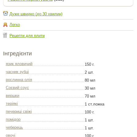
Дуже швидко (до 30 хвилин)
Легко
Рецепти для плити
Інгредієнти
язик яловичий
150 г.
часник зубці
2 шт.
рослинна олія
80 мл
Соєвий соус
30 мл
вершки
70 мл
теріякі
1 ст.ложка
печерицi свіжі
100 г.
помідор
1 шт.
чеберець
1 шт.
овочі
100 г.