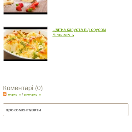
Цвітна капуста під соусом
Бешамель
Коментарі (
0
)
згорнути
/
розгорнути