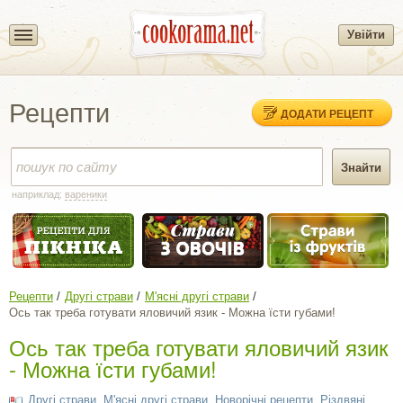
Увійти
Рецепти
ДОДАТИ РЕЦЕПТ
наприклад:
вареники
Рецепти
Другі страви
М'ясні другі страви
Ось так треба готувати яловичий язик - Можна їсти губами!
Ось так треба готувати яловичий язик
- Можна їсти губами!
Другі страви
,
М'ясні другі страви
,
Новорічні рецепти
,
Різдвяні