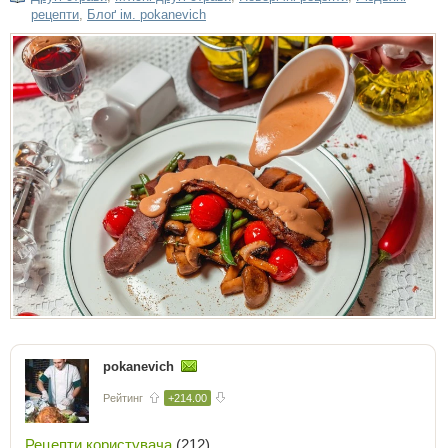
рецепти
,
Блоґ ім. pokanevich
pokanevich
Рейтинг
+214.00
Рецепти користувача
(212)