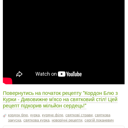
Повернутись на початок рецепту "Кордон Блю з
Курки - Дивовижне м'ясо на святковий стіл! Цей
рецепт підкорив мільйон сердець!"
кордон блю
,
курка
,
куряче філе
,
святкові страви
,
святкова
закуска
,
святкова курка
,
новорічні рецепти
,
сергiй поканевич