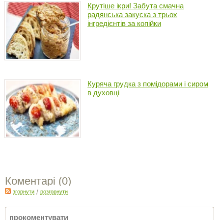
Крутіше ікри! Забута смачна
радянська закуска з трьох
інгредієнтів за копійки
Куряча грудка з помідорами і сиром
в духовці
Коментарі (
0
)
згорнути
/
розгорнути