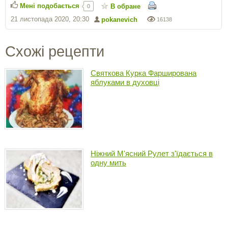
Мені подобається
В обране
0
21 листопада 2020, 20:30
pokanevich
16138
Схожі рецепти
Святкова Курка Фарширована
яблуками в духовці
Ніжний М'ясний Рулет з'їдається в
одну мить