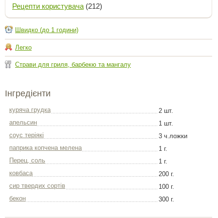
Рецепти користувача
(212)
Швидко (до 1 години)
Легко
Страви для гриля, барбекю та мангалу
Інгредієнти
куряча грудка
2 шт.
апельсин
1 шт.
соус теріякі
3 ч.ложки
паприка копчена мелена
1 г.
Перец, соль
1 г.
ковбаса
200 г.
сир твердих сортів
100 г.
бекон
300 г.