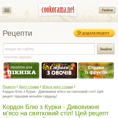
Увійти
Рецепти
ДОДАТИ РЕЦЕПТ
наприклад:
вареники
Рецепти
Другі страви
М'ясні другі страви
Кордон Блю з Курки - Дивовижне м'ясо на святковий стіл! Цей
рецепт підкорив мільйон сердець!
Кордон Блю з Курки - Дивовижне
м'ясо на святковий стіл! Цей рецепт