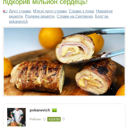
підкорив мільйон сердець!
Другі страви
,
М'ясні другі страви
,
Страви з птиці
,
Новорічні
рецепти
,
Різдвяні рецепти
,
Страви на Святвечір
,
Блоґ ім.
pokanevich
pokanevich
Рейтинг
+214.00