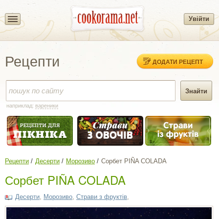
Увійти
Рецепти
ДОДАТИ РЕЦЕПТ
наприклад:
вареники
Рецепти
Десерти
Морозиво
Сорбет PIÑA COLADA
Сорбет PIÑA COLADA
Десерти
,
Морозиво
,
Страви з фруктів
,