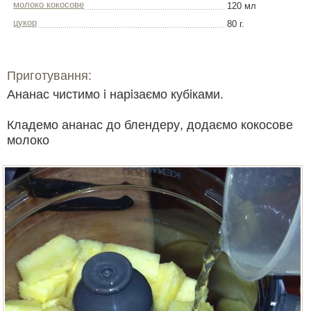
молоко кокосове
120 мл
цукор
80 г.
Приготування:
Ананас чистимо i нарiзаємо кубiками.
Кладемо ананас до блендеру, додаємо кокосове
молоко