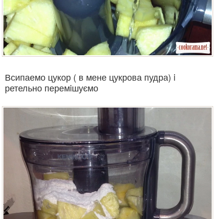
Всипаемо цукор ( в мене цукрова пудра) i
ретельно перемiшуємо