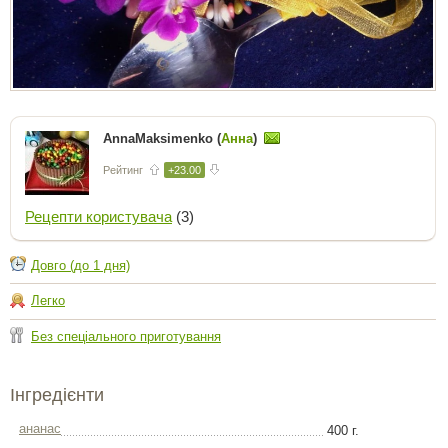
AnnaMaksimenko (
Анна
)
Рейтинг
+23.00
Рецепти користувача
(3)
Довго (до 1 дня)
Легко
Без спеціального приготування
Інгредієнти
ананас
400 г.