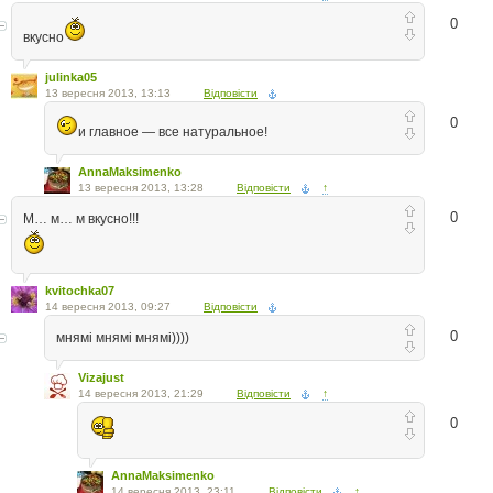
0
вкусно
julinka05
13 вересня 2013, 13:13
Відповісти
0
и главное — все натуральное!
AnnaMaksimenko
13 вересня 2013, 13:28
Відповісти
↑
0
М… м… м вкусно!!!
kvitochka07
14 вересня 2013, 09:27
Відповісти
0
мнямі мнямі мнямі))))
Vizajust
14 вересня 2013, 21:29
Відповісти
↑
0
AnnaMaksimenko
14 вересня 2013, 23:11
Відповісти
↑