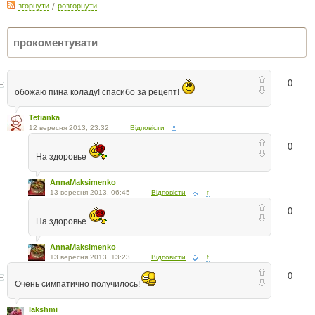
згорнути
/
розгорнути
0
обожаю пина коладу! спасибо за рецепт!
Tetianka
12 вересня 2013, 23:32
Відповісти
0
На здоровье
AnnaMaksimenko
13 вересня 2013, 06:45
Відповісти
↑
0
На здоровье
AnnaMaksimenko
13 вересня 2013, 13:23
Відповісти
↑
0
Очень симпатично получилось!
lakshmi