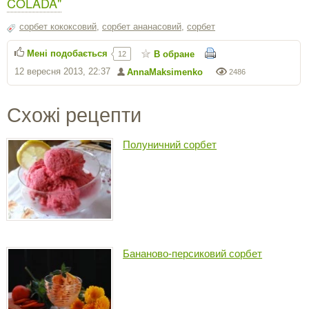
COLADA"
сорбет кококсовий
,
сорбет ананасовий
,
сорбет
Мені подобається
В обране
12
12 вересня 2013, 22:37
AnnaMaksimenko
2486
Схожі рецепти
Полуничний сорбет
Бананово-персиковий сорбет