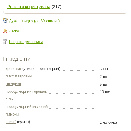
Рецепти користувача
(317)
Дуже швидко (до 30 хвилин)
Легко
Рецепти для плити
Інгредієнти
креветки
(у мене чорні тигрові)
500 г.
лист лавровий
2 шт.
гвоздика
5 шт.
перець чорний горошок
10 шт.
сіль
перець чорний мелений
лимони
спеції
(суміш)
1 ч.ложка