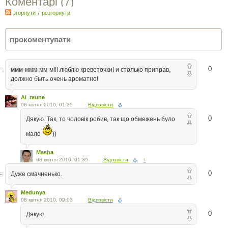
Коментарі (
7
)
згорнути
/
розгорнути
0
ммм-ммм-мм-м!!! люблю креветочки! и столько приправ,
должно быть очень ароматно!
Al_raune
08 квітня 2010, 01:35
Відповісти
0
Дякую. Так, то чоловік робив, так що обмежень було
мало
))
Masha
08 квітня 2010, 01:39
Відповісти
↑
0
Дуже смачненько.
Medunya
08 квітня 2010, 09:03
Відповісти
0
Дякую.