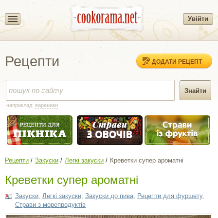
Увійти
Рецепти
ДОДАТИ РЕЦЕПТ
наприклад:
вареники
Рецепти
Закуски
Легкі закуски
Креветки супер ароматні
Креветки супер ароматні
Закуски
,
Легкі закуски
,
Закуски до пива
,
Рецепти для фуршету
,
Страви з морепродуктів