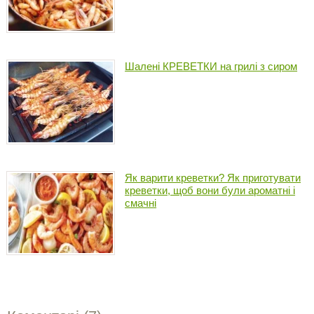
Шалені КРЕВЕТКИ на грилі з сиром
Як варити креветки? Як приготувати
креветки, щоб вони були ароматні і
смачні