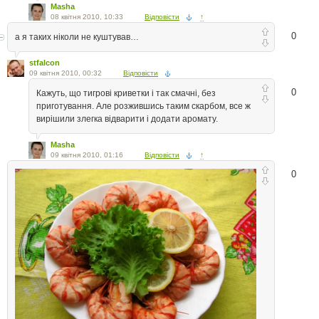
Masha
08 квітня 2010, 10:33
Відповісти
↑
0
а я таких ніколи не куштував…
stfalcon
09 квітня 2010, 00:32
Відповісти
0
Кажуть, що тигрові криветки і так смачні, без
приготування. Але розжившись таким скарбом, все ж
вирішили злегка відварити і додати аромату.
Masha
09 квітня 2010, 01:16
Відповісти
↑
0