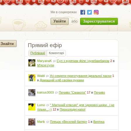
Ми в соцмережах
Увійти
або
Зареєструватися
Прямий ефір
Публікації
Коментарі
MaryanaK
Суп з курячим філе і румбамбаром
2
в
М'ясні супи
Waldi
Усі секрети приготування ідеальної паски
1
в
Домашній хліб своїми руками
kaktus3003
Печиво "Смакота"
17
в
Печиво
Lumo
" Магічний еліксир" для здоровоі шкіри...і не
тільки...;-)
12
в
Прохолодні напої
Marik
Пляцок «Веселий батяр»
1
в
Випічка