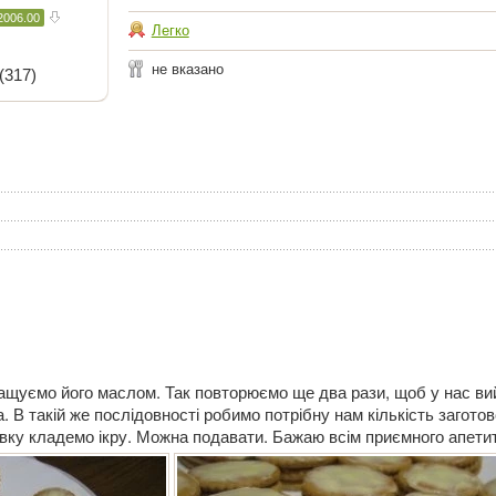
2006.00
Легко
не вказано
(317)
ащуємо його маслом. Так повторюємо ще два рази, щоб у нас в
. В такій же послідовності робимо потрібну нам кількість заготов
вку кладемо ікру. Можна подавати. Бажаю всім приємного апетит