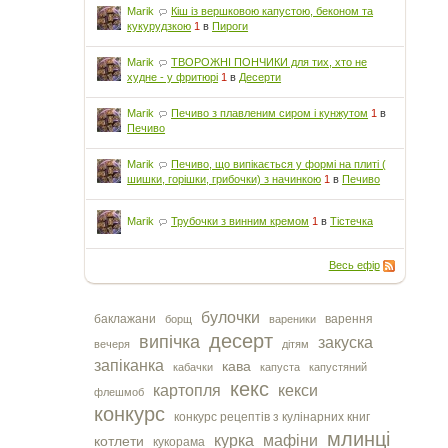
Marik
Кіш із вершковою капустою, беконом та
кукурудзкою
1
в
Пироги
Marik
ТВОРОЖНІ ПОНЧИКИ для тих, хто не
худне - у фритюрі
1
в
Десерти
Marik
Печиво з плавленим сиром і кунжутом
1
в
Печиво
Marik
Печиво, що випікається у формі на плиті (
шишки, горішки, грибочки) з начинкою
1
в
Печиво
Marik
Трубочки з винним кремом
1
в
Тістечка
Весь ефір
булочки
баклажани
варення
борщ
вареники
десерт
випічка
закуска
вечеря
дітям
запіканка
кава
кабачки
капуста
капустяний
кекс
картопля
кекси
флешмоб
конкурс
конкурс рецептів з кулінарних книг
млинці
курка
мафіни
котлети
кукорама