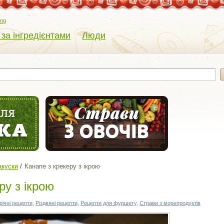
eng
 за інгредієнтами
Люди
акуски
Канапе з крекеру з ікрою
ру з ікрою
ічні рецепти
,
Різдвяні рецепти
,
Рецепти для фуршету
,
Страви з морепродуктів