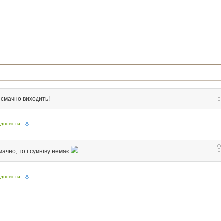
 смачно виходить!
ідповісти
ачно, то і сумніву немає.
ідповісти