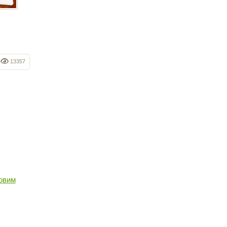
13357
совим