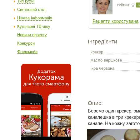
Тип кухні
Рейтинг
+
Святковий стіл
Цікава інформація
Рецепти користувача
Кулінарні ТВ-шоу
Новини проекту
Інгредієнти
Конкурси
Флешмоби
крекер
масло вершкове
ікра червона
Опис:
Беремо один крекер, зм
канапешка в три крекера
канапе. На кожну загото