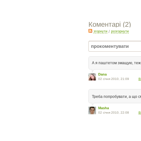
Коментарі (
2
)
згорнути
/
розгорнути
А я паштетом змащую, теж
Dana
02 січня 2010, 21:09
В
Треба попробувати, а що см
Masha
02 січня 2010, 22:08
В