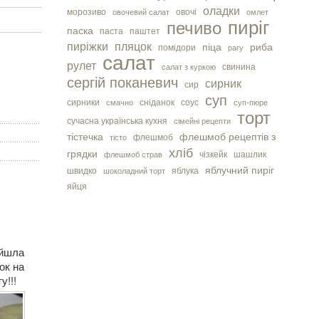
оладки
морозиво
овочі
овочевий салат
омлет
пиріг
печиво
паска
паста
паштет
пиріжки
пляцок
піца
риба
помідори
рагу
салат
рулет
свинина
салат з куркою
сергiй поканевич
сирник
сир
суп
сирники
сніданок
соус
смачно
суп-пюре
торт
сучасна українська кухня
сімейні рецепти
тістечка
флешмоб рецептів з
флешмоб
тісто
хліб
грядки
чізкейк
шашлик
флешмоб страв
яблучний пиріг
швидко
яблука
шоколадний торт
яйця
ийшла
ок на
у!!!