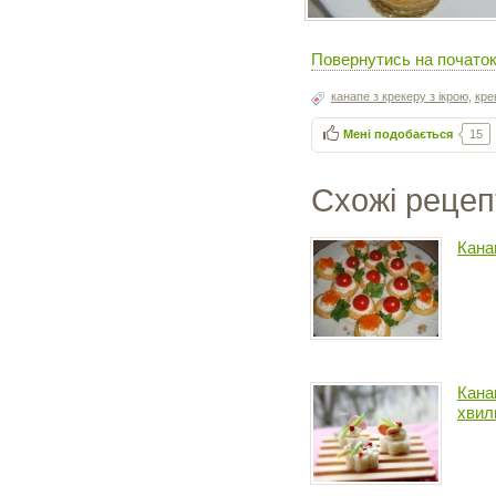
Повернутись на початок 
канапе з крекеру з ікрою
,
кре
Мені подобається
15
Схожі рецеп
Канап
Канап
хвил