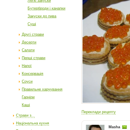
Легкі закуски
Бутерброди і канапки
Закуски до пива
Суші
Другі страви
Десерти
Салати
Перші страви
Напої
Консервація
Соуси
Правильне харчування
Гарніри
Каші
Переклади рецепту
Страви з...
Національна кухня
Masha