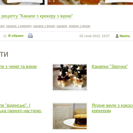
рецепту "Канапе з крекеру з ікрою"
кер
,
канапе з крекеру
,
канапе з ікрою
,
канапе
,
крекер з ікрою
В обране
02 січня 2010, 19:07
Masha
ти
е з черрі та ікрою
Канапки "Зірочки"
е "віденські". І
Ягідне желе з коко
ька гарного настрою.
крекером