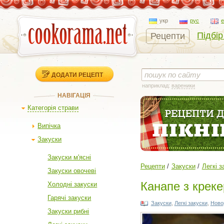
укр
рус
Підбір
Рецепти
ДОДАТИ РЕЦЕПТ
наприклад:
вареники
НАВІГАЦІЯ
Категорія страви
Випічка
Закуски
Закуски м'ясні
Рецепти
Закуски
Легкі з
Закуски овочеві
Канапе з креке
Холодні закуски
Гарячі закуски
Закуски
,
Легкі закуски
,
Новор
Закуски рибні