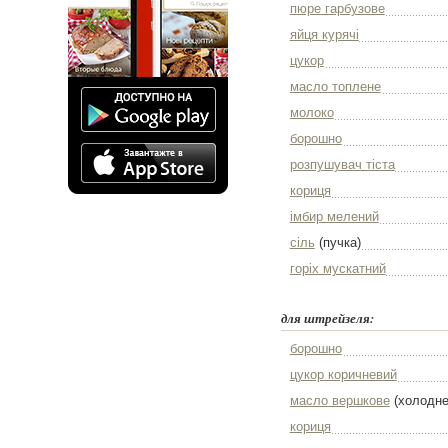
пюре гарбузове
яйця курячі
цукор
масло топлене
молоко
борошно
розпушувач тіста
кориця
імбир мелений
сіль
(пучка)
горіх мускатний
для штрейзеля:
борошно
цукор коричневий
масло вершкове
(холодне
кориця