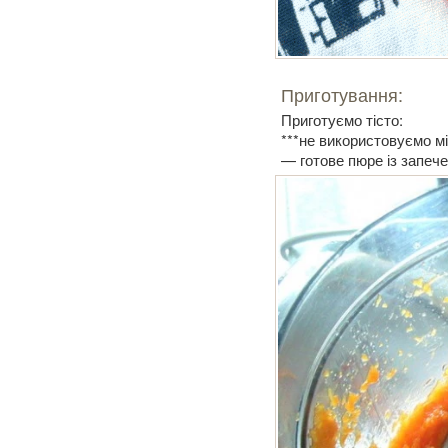
Приготування:
Приготуємо тісто:
***не використовуємо м
— готове пюре із запече