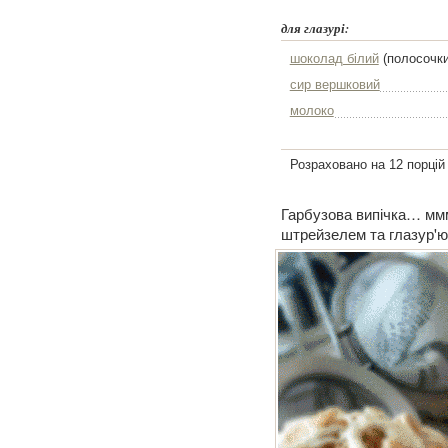
для глазурі:
шоколад білий
(полосочки
сир вершковий
молоко
Розраховано на 12 порцій
Гарбузова випічка… ммм
штрейзелем та глазур'ю