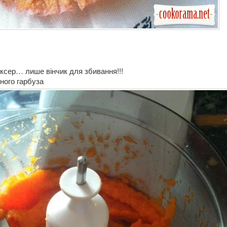
іксер… лише вінчик для збивання!!!
ного гарбуза