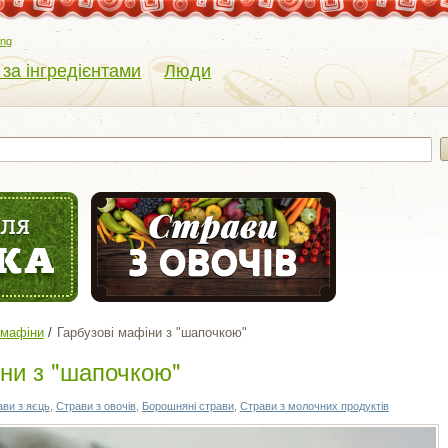
eng
 за інгредієнтами
Люди
 мафіни
Гарбузові мафіни з "шапочкою"
іни з "шапочкою"
ви з яєць
,
Страви з овочів
,
Борошняні страви
,
Страви з молочних продуктів