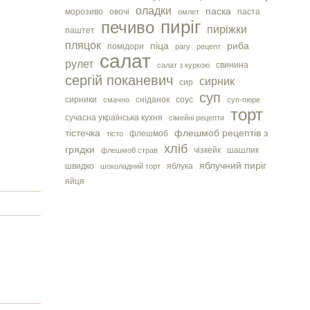
оладки
паска
морозиво
овочі
паста
омлет
пиріг
печиво
пиріжки
паштет
пляцок
піца
риба
помідори
рагу
рецепт
салат
рулет
свинина
салат з куркою
сергiй поканевич
сирник
сир
суп
сирники
сніданок
соус
смачно
суп-пюре
торт
сучасна українська кухня
сімейні рецепти
тістечка
флешмоб рецептів з
флешмоб
тісто
хліб
грядки
чізкейк
шашлик
флешмоб страв
яблучний пиріг
швидко
яблука
шоколадний торт
яйця