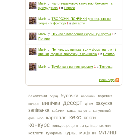
Marik
Кіш із вершковою капустою, беконом та
кукурудзкою
1
в
Пироги
Marik
ТВОРОЖНІ ПОНЧИКИ для тих, хто не
худне - у фритюрі
1
в
Десерти
Marik
Печиво з плавленим сиром і кунжутом
1
в
Печиво
Marik
Печиво, що випікається у формі на плиті (
шишки, горішки, грибочки) з начинкою
1
в
Печиво
Marik
Трубочки з винним кремом
1
в
Тістечка
Весь ефір
булочки
баклажани
варення
борщ
вареники
десерт
випічка
закуска
вечеря
дітям
запіканка
кава
кабачки
капуста
капустяний
кекс
картопля
кекси
флешмоб
конкурс
конкурс рецептів з кулінарних книг
млинці
курка
мафіни
котлети
кукорама