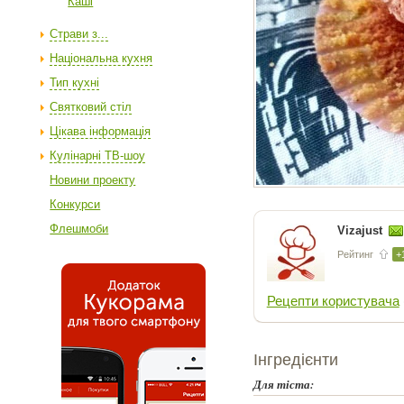
Каші
Страви з...
Національна кухня
Тип кухні
Святковий стіл
Цікава інформація
Кулінарні ТВ-шоу
Новини проекту
Конкурси
Флешмоби
Vizajust
Рейтинг
+
Рецепти користувача
Інгредієнти
Для тіста: