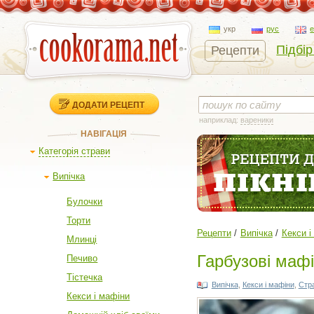
укр
рус
Підбір
Рецепти
ДОДАТИ РЕЦЕПТ
наприклад:
вареники
НАВІГАЦІЯ
Категорія страви
Випічка
Булочки
Торти
Рецепти
Випічка
Кекси і
Млинці
Гарбузові маф
Печиво
Тістечка
Випічка
,
Кекси і мафіни
,
Cтра
Кекси і мафіни