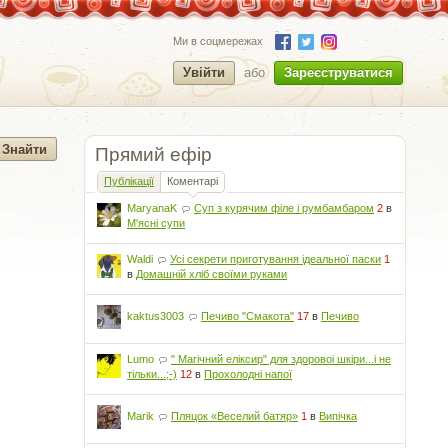
Ми в соцмережах
Увійти
або
Зареєструватися
Прямий ефір
Публікації
Коментарі
MaryanaK
Суп з курячим філе і румбамбаром
2
в
М'ясні супи
Waldi
Усі секрети приготування ідеальної паски
1
в
Домашній хліб своїми руками
kaktus3003
Печиво "Смакота"
17
в
Печиво
Lumo
" Магічний еліксир" для здоровоі шкіри...і не
тільки...;-)
12
в
Прохолодні напої
Marik
Пляцок «Веселий батяр»
1
в
Випічка