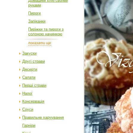
Домашній хліб своїми
руками
Пироги
Запіканки
Пиріжки та пироги з
солоною начинкою
показати ще
Закуски
Другі страви
Десерти
Салати
Перші страви
Напої
Консервація
Соуси
Правильне харчування
Гарніри