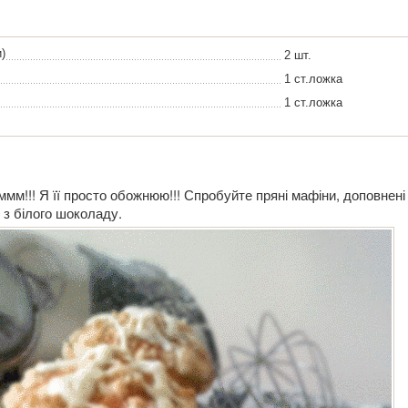
)
2 шт.
1 ст.ложка
1 ст.ложка
мм!!! Я її просто обожнюю!!! Спробуйте пряні мафіни, доповнені
 з білого шоколаду.