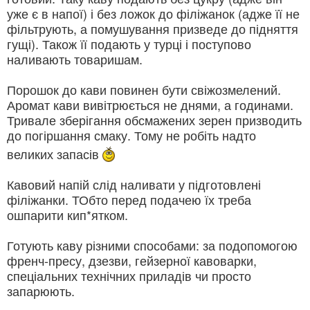
уже є в напої) і без ложок до філіжанок (адже її не
фільтрують, а помушування призведе до підняття
гущі). Також її подають у турці і поступово
наливають товаришам.
Порошок до кави повинен бути свіжозмелений.
Аромат кави вивітрюється не днями, а годинами.
Тривале зберігання обсмажених зерен призводить
до погіршання смаку. Тому не робіть надто
великих запасів
Кавовий напій слід наливати у підготовлені
філіжанки. ТОбто перед подачею їх треба
ошпарити кип*ятком.
Готують каву різними способами: за подопомогою
френч-пресу, дзезви, гейзерної кавоварки,
спеціальних технічних приладів чи просто
запарюють.