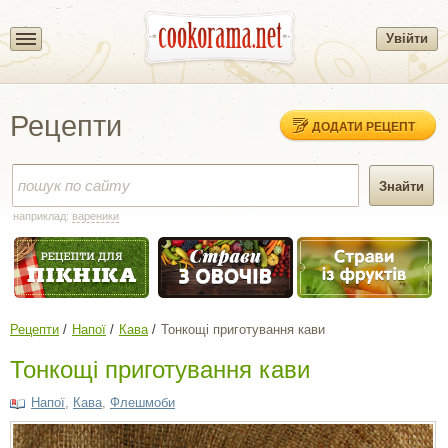
Увійти
Рецепти
ДОДАТИ РЕЦЕПТ
наприклад:
вареники
Рецепти
Напої
Кава
Тонкощі приготування кави
Тонкощі приготування кави
Напої
,
Кава
,
Флешмоби