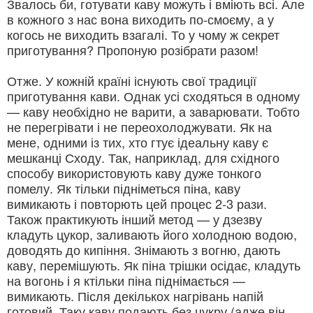
Звалось би, готувати каву можуть і вміють всі. Але
в кожного з нас вона виходить по-смоєму, а у
когось не виходить взагалі. То у чому ж секрет
приготування? Пропоную розібрати разом!
Отже. У кожній країні існують свої традиції
приготування кави. Однак усі сходяться в одному
— каву необхідно не варити, а заварювати. Тобто
не перегрівати і не переохолоджувати. Як на
мене, одними із тих, хто гтує ідеальну каву є
мешканці Сходу. Так, наприклад, для східного
способу використовують каву дуже тонкого
помелу. Як тільки підніметься піна, каву
вимикають і повторють цей процес 2-3 рази.
Також практикують інший метод — у дзезву
кладуть цукор, заливають його холодною водою,
доводять до кипіння. Знімають з вогню, дають
каву, перемішують. Як піна трішки осідає, кладуть
на вогонь і я ктільки піна піднімається —
вимикають. Після декількох нагрівань напій
готовий. Таку каву подають без цукру (адже він