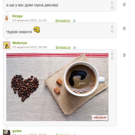
0
а ще у вас дуже гарна джезва)
Dzyga
22 вересня 2015, 11:33
Відповісти
0
Чудові секрети
Medunya
23 вересня 2015, 00:58
Відповісти
0
gutka