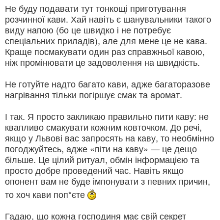
Не буду подавати тут тонкощі приготування
розчинної кави. Хай навіть є шанувальники такого
виду напою (бо це швидко і не потребує
спеціальних приладів), але для мене це не кава.
Краще посмакувати один раз справжньої кавою,
ніж промінювати це задоволення на швидкість.
Не готуйте надто багато кави, адже багаторазове
нагрівання тільки погіршує смак та аромат.
І так. Я просто закликаю правильно пити каву: не
квапливо смакувати кожним ковточком. До речі,
якщо у Львові вас запросять на каву, то необмінно
погоджуйтесь, адже «піти на каву» — це дещо
більше. Це цілий ритуал, обмін інформацією та
просто добре проведений час. Навіть якщо
опонент вам не буде імпонувати з певних причин,
то хоч кави поп*єте
Гадаю, що кожна господиня має свій секрет