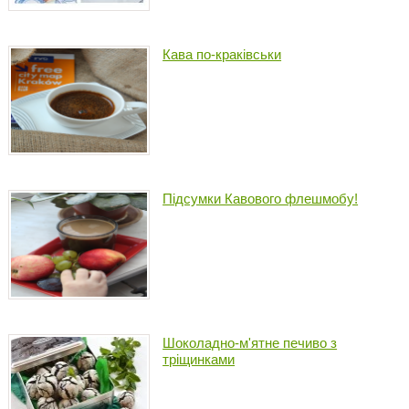
Кава по-краківськи
Підсумки Кавового флешмобу!
Шоколадно-м'ятне печиво з
тріщинками