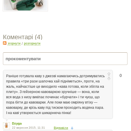
Коментарі (
4
)
згорнути
/
розгорнути
0
Раніше готувала каву з джезві намагаючись дотримуватись
правила «три рази шапочка хай підніметься», проте, на
жаль, найчастіше це виходило «кава готова, коли збігла на
плиту». З гейзерною кавоваркою зручніше — вона, коли
вся вода з низу викіпає починає «бурчати» і ти чуєш, що
пора бігти до кавоварки. Але поки маю омріяну втіху —
кавоварку, де крізь каву під тиском проходить водяна пара.
І на каві утворюється шикарнюча пінка!
Dzyga
22 вересня 2015, 11:31
Відповісти